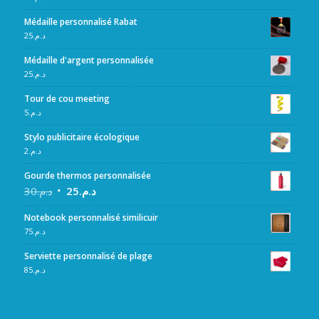
Médaille personnalisé Rabat
25
د.م.
Médaille d'argent personnalisée
25
د.م.
Tour de cou meeting
5
د.م.
Stylo publicitaire écologique
2
د.م.
Gourde thermos personnalisée
30
د.م.
25
د.م.
Notebook personnalisé similicuir
75
د.م.
Serviette personnalisé de plage
85
د.م.