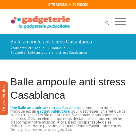
QTÉ MINIMUM 50 PIÈCES
Balle ampoule anti stress Casablanca
Vous êtes ici :
Accueil
/
Boutique
/
Etiquette: Balle ampoule anti stress Casablanca
Balle ampoule anti stress
Devis Gratuit
Casablanca
Une Balle ampoule anti stress Casablanca
comme son nom
l’indique est un
gadget publicitaire
pour déstresser. En effet que ce
soit au travail, à l’école ou lors d’un évènement, nous somme sujet
au stress. C’est un élément qui nous déstabilise et nous empêche
d’accomplir notre mission. Alors, il est indispensable de se
débarrasser de ce parasite, qui peut même affaiblir notre corps.
Donc, procurez-vous votre goodies!