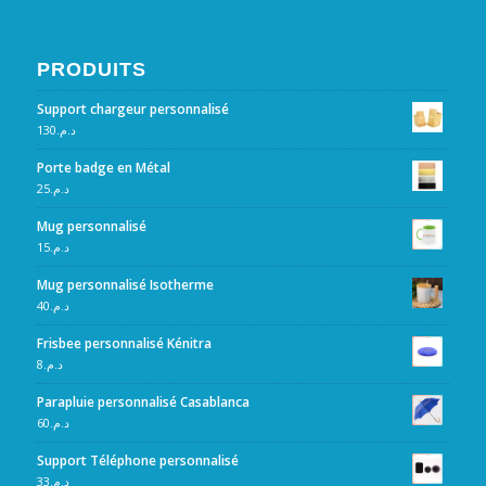
PRODUITS
Support chargeur personnalisé
130
د.م.
Porte badge en Métal
25
د.م.
Mug personnalisé
15
د.م.
Mug personnalisé Isotherme
40
د.م.
Frisbee personnalisé Kénitra
8
د.م.
Parapluie personnalisé Casablanca
60
د.م.
Support Téléphone personnalisé
33
د.م.