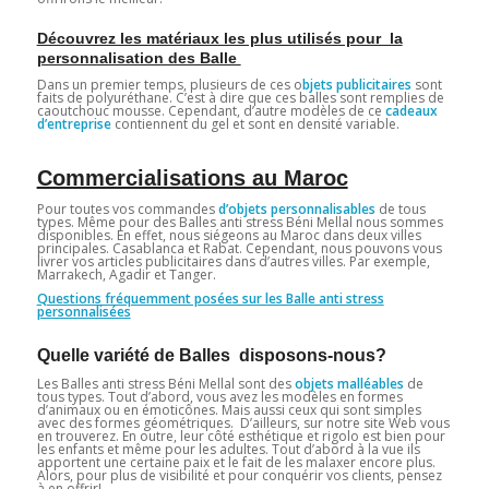
Découvrez les matériaux les plus utilisés pour la
personnalisation des Balle
Dans un premier temps, plusieurs de ces o
bjets publicitaires
sont
faits de polyuréthane. C’est à dire que ces balles sont remplies de
caoutchouc mousse. Cependant, d’autre modèles de ce
cadeaux
d’entreprise
contiennent du gel et sont en densité variable.
Commercialisations au Maroc
Pour toutes vos commandes
d’objets personnalisables
de tous
types. Même pour des Balles anti stress Béni Mellal nous sommes
disponibles. En effet, nous siégeons au Maroc dans deux villes
principales. Casablanca et Rabat. Cependant, nous pouvons vous
livrer vos articles publicitaires dans d’autres villes. Par exemple,
Marrakech, Agadir et Tanger.
Questions fréquemment posées sur les Balle anti stress
personnalisées
Quelle variété de Balles disposons-nous?
Les Balles anti stress Béni Mellal sont des
objets malléables
de
tous types. Tout d’abord, vous avez les modèles en formes
d’animaux ou en émoticônes. Mais aussi ceux qui sont simples
avec des formes géométriques. D’ailleurs, sur notre site Web vous
en trouverez. En outre, leur côté esthétique et rigolo est bien pour
les enfants et même pour les adultes. Tout d’abord à la vue ils
apportent une certaine paix et le fait de les malaxer encore plus.
Alors, pour plus de visibilité et pour conquérir vos clients, pensez
à en offrir!