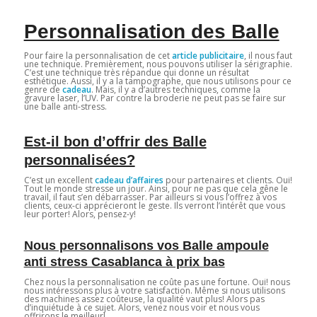
Personnalisation des Balle
Pour faire la personnalisation de cet
article publicitaire
, il nous faut
une technique. Premièrement, nous pouvons utiliser la sérigraphie.
C’est une technique très répandue qui donne un résultat
esthétique. Aussi, il y a la tampographe, que nous utilisons pour ce
genre de
cadeau
. Mais, il y a d’autres techniques, comme la
gravure laser, l’UV. Par contre la broderie ne peut pas se faire sur
une balle anti-stress.
Est-il bon d’offrir des Balle
personnalisées?
C’est un excellent
cadeau d’affaires
pour partenaires et clients. Oui!
Tout le monde stresse un jour. Ainsi, pour ne pas que cela gêne le
travail, il faut s’en débarrasser. Par ailleurs si vous l’offrez à vos
clients, ceux-ci apprécieront le geste. Ils verront l’intérêt que vous
leur porter! Alors, pensez-y!
Nous personnalisons vos Balle ampoule
anti stress Casablanca à prix bas
Chez nous la personnalisation ne coûte pas une fortune. Oui! nous
nous intéressons plus à votre satisfaction. Même si nous utilisons
des machines assez coûteuse, la qualité vaut plus! Alors pas
d’inquiétude à ce sujet. Alors, venez nous voir et nous vous
offrirons le meilleur!