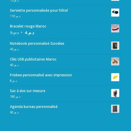
15
د.م.
Serviette personnalisée pour hôtel
110
د.م.
Bracelet rouge Maroc
5
د.م.
4
د.م.
Notebook personnalisé Goodies
45
د.م.
Clés USB publicitaires Maroc
60
د.م.
Frisbee personnalisé avec impression
8
د.م.
Sac à dos sur mesure
180
د.م.
Agenda bureau personnalisé
60
د.م.