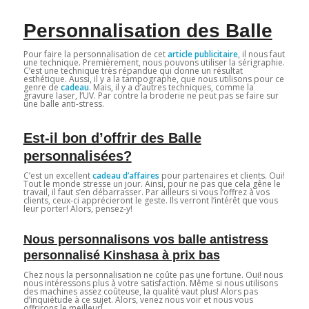
Personnalisation des Balle
Pour faire la personnalisation de cet
article publicitaire
, il nous faut
une technique. Premièrement, nous pouvons utiliser la sérigraphie.
C’est une technique très répandue qui donne un résultat
esthétique. Aussi, il y a la tampographe, que nous utilisons pour ce
genre de
cadeau
. Mais, il y a d’autres techniques, comme la
gravure laser, l’UV. Par contre la broderie ne peut pas se faire sur
une balle anti-stress.
Est-il bon d’offrir des Balle
personnalisées?
C’est un excellent
cadeau d’affaires
pour partenaires et clients. Oui!
Tout le monde stresse un jour. Ainsi, pour ne pas que cela gêne le
travail, il faut s’en débarrasser. Par ailleurs si vous l’offrez à vos
clients, ceux-ci apprécieront le geste. Ils verront l’intérêt que vous
leur porter! Alors, pensez-y!
Nous personnalisons vos balle antistress
personnalisé Kinshasa à prix bas
Chez nous la personnalisation ne coûte pas une fortune. Oui! nous
nous intéressons plus à votre satisfaction. Même si nous utilisons
des machines assez coûteuse, la qualité vaut plus! Alors pas
d’inquiétude à ce sujet. Alors, venez nous voir et nous vous
offrirons le meilleur!