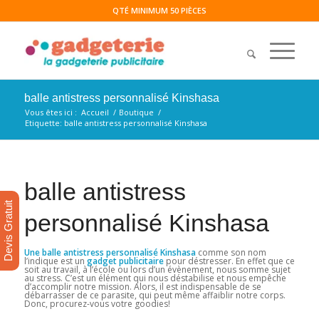
QTÉ MINIMUM 50 PIÈCES
balle antistress personnalisé Kinshasa
Vous êtes ici :
Accueil
/
Boutique
/
Etiquette: balle antistress personnalisé Kinshasa
balle antistress
Devis Gratuit
personnalisé Kinshasa
Une balle antistress personnalisé Kinshasa
comme son nom
l’indique est un
gadget publicitaire
pour déstresser. En effet que ce
soit au travail, à l’école ou lors d’un évènement, nous somme sujet
au stress. C’est un élément qui nous déstabilise et nous empêche
d’accomplir notre mission. Alors, il est indispensable de se
débarrasser de ce parasite, qui peut même affaiblir notre corps.
Donc, procurez-vous votre goodies!