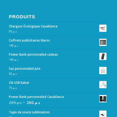
PRODUITS
Chargeur Écologique Casablanca
95
د.م.
Coffrets publicitaires Maroc
160
د.م.
Power Bank personnalisé cadeau
160
د.م.
Sac personnalisé Jute
30
د.م.
Clé USB Rabat
75
د.م.
Power Bank personnalisé Casablanca
265
د.م.
260
د.م.
Tapis de souris sublimation