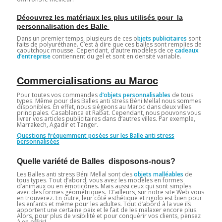
Découvrez les matériaux les plus utilisés pour la
personnalisation des Balle
Dans un premier temps, plusieurs de ces o
bjets publicitaires
sont
faits de polyuréthane. C’est à dire que ces balles sont remplies de
caoutchouc mousse. Cependant, d’autre modèles de ce
cadeaux
d’entreprise
contiennent du gel et sont en densité variable.
Commercialisations au Maroc
Pour toutes vos commandes
d’objets personnalisables
de tous
types. Même pour des Balles anti stress Béni Mellal nous sommes
disponibles. En effet, nous siégeons au Maroc dans deux villes
principales. Casablanca et Rabat. Cependant, nous pouvons vous
livrer vos articles publicitaires dans d’autres villes. Par exemple,
Marrakech, Agadir et Tanger.
Questions fréquemment posées sur les Balle anti stress
personnalisées
Quelle variété de Balles disposons-nous?
Les Balles anti stress Béni Mellal sont des
objets malléables
de
tous types. Tout d’abord, vous avez les modèles en formes
d’animaux ou en émoticônes. Mais aussi ceux qui sont simples
avec des formes géométriques. D’ailleurs, sur notre site Web vous
en trouverez. En outre, leur côté esthétique et rigolo est bien pour
les enfants et même pour les adultes. Tout d’abord à la vue ils
apportent une certaine paix et le fait de les malaxer encore plus.
Alors, pour plus de visibilité et pour conquérir vos clients, pensez
à en offrir!