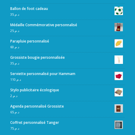
Ballon de foot cadeau
35
د.م.
Médaille Commémorative personnalisé
25
د.م.
Parapluie personnalisé
60
د.م.
Grossiste bougie personnalisée
35
د.م.
Serviette personnalisé pour Hammam
110
د.م.
Stylo publicitaire écologique
2
د.م.
Agenda personnalisé Grossiste
65
د.م.
Coffret personnalisé Tanger
75
د.م.