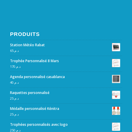
PRODUITS
Station Météo Rabat
65
د.م.
Trophée Personnalisé 8 Mars
170
د.م.
Agenda personnalisé casablanca
40
د.م.
Raquettes personnalisé
25
د.م.
Médaille personnalisé Kénitra
25
د.م.
Trophées personnalisés avec logo
250
د.م.