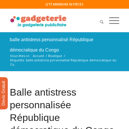
QTÉ MINIMUM 50 PIÈCES
balle antistress personnalisé République
démocratique du Congo
Vous êtes ici :
Accueil
/
Boutique
/
Etiquette: balle antistress personnalisé République démocratique du
Co...
Devis Gratuit
Balle antistress
personnalisée
République