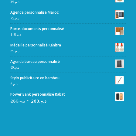
35
د.م.
Agenda personnalisé Maroc
75
د.م.
Porte-documents personnalisé
115
د.م.
Médaille personnalisé Kénitra
25
د.م.
Agenda bureau personnalisé
60
د.م.
Stylo publicitaire en bambou
6
د.م.
Power Bank personnalisé Rabat
280
د.م.
260
د.م.