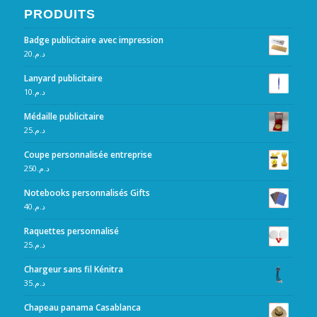
PRODUITS
Badge publicitaire avec impression
20
د.م.
Lanyard publicitaire
10
د.م.
Médaille publicitaire
25
د.م.
Coupe personnalisée entreprise
250
د.م.
Notebooks personnalisés Gifts
40
د.م.
Raquettes personnalisé
25
د.م.
Chargeur sans fil Kénitra
35
د.م.
Chapeau panama Casablanca