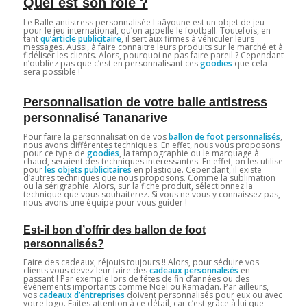
Quel est son rôle ?
Le Balle antistress personnalisée Laâyoune est un objet de jeu
pour le jeu international, qu’on appelle le football. Toutefois, en
tant
qu’article publicitaire
, il sert aux firmes à véhiculer leurs
messages. Aussi, à faire connaitre leurs produits sur le marché et à
fidéliser les clients. Alors, pourquoi ne pas faire pareil ? Cependant
n’oubliez pas que c’est en personnalisant ces
goodies
que cela
sera possible !
Personnalisation de votre balle antistress
personnalisé Tananarive
Pour faire la personnalisation de vos
ballon de foot personnalisés
,
nous avons différentes techniques. En effet, nous vous proposons
pour ce type de
goodies
, la tampographie ou le marquage à
chaud, seraient des techniques intéressantes. En effet, on les utilise
pour
les objets publicitaires
en plastique. Cependant, il existe
d’autres techniques que nous proposons. Comme la sublimation
ou la sérigraphie. Alors, sur la fiche produit, sélectionnez la
technique que vous souhaiterez. Si vous ne vous y connaissez pas,
nous avons une équipe pour vous guider !
Est-il bon d’offrir des ballon de foot
personnalisés?
Faire des cadeaux, réjouis toujours !! Alors, pour séduire vos
clients vous devez leur faire des
cadeaux personnalisés
en
passant ! Par exemple lors de fêtes de fin d’années ou des
évènements importants comme Noel ou Ramadan. Par ailleurs,
vos
cadeaux d’entreprises
doivent personnalisés pour eux ou avec
votre logo. Faites attention à ce détail, car c’est grâce à lui que