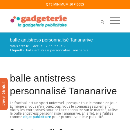
QTÉ MINIMUM 50 PIÈCES
balle antistress personnalisé Tananarive
Vous êtes ici :
Accueil
/
Boutique
/
Etiquette: balle antistress personnalisé Tananarive
balle antistress
Devis Gratuit
personnalisé Tananarive
Le football est un sport universel ! presque tout le monde en joue.
Et même si vous n’en jouez pas, vous le connaissez sûrement !
Alors, les entreprises pour se faire connaitre sur le marché, utilise
le balle antistress personnalisé Tananarive. En effet, elle l’utilise
comme
objet publicitaire
pour promouvoir leur publicité.