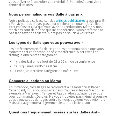
vous arriverez à accroître votre visibilité. Par conséquent votre
chiffre d’affaires !
Nous personnalisons vos Balle à bas prix
Notre politique se base sur des
articles publicitaires
à bas prix. En
effet, avec nous, n’ayez pas peur d’acheter en quantité. D’ailleurs,
c’est en faisant cela que vous avez des réductions. Même si nos
machines sont de bonne qualité et onéreuse. Nous préférons ne
pas trop taxer nos clients. Alors pas de soucis à vous faire.
Les types de Balle que vous pouvez avoir
Les différentes variétés de ce goodies personnalisable que vous
trouverez est en fonction de sa circonférence. A cet effet, l’on
distingue différentes catégories :
Il y a des ballon de foot de 62 à 66 cm de circonférence
Ceux qui mésurent57 à 60 cm
Et enfin, un dernière catégorie de 68à 71 cm
Commercialisations au Maroc
Tout d’abord, Nos sièges se retrouvent à Casablanca et Rabat.
Cependant, nous pouvons livre dans d’autres villes du Maroc. Par
exemple à Marrakech, Tanger et Agadir. Alors qu’attendez-vous
pour commander. De plus, Ne vous inquiétez pas même si vous ne
vous trouvez pas dans ces endroits, nous pouvons vous rejoindre.
Mais cela augmentera légèrement le tarif de la livraison.
Questions fréquemment posées sur les Balles Anti-