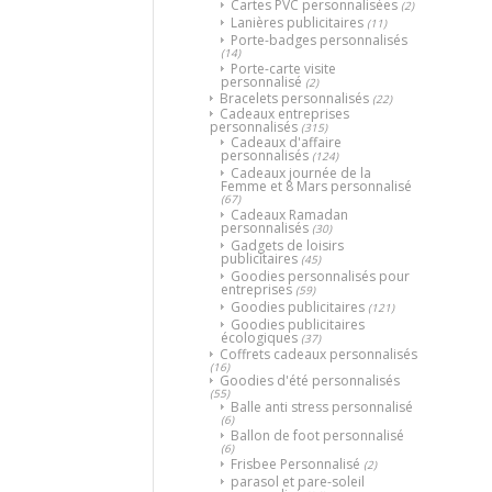
Cartes PVC personnalisées
(2)
Lanières publicitaires
(11)
Porte-badges personnalisés
(14)
Porte-carte visite
personnalisé
(2)
Bracelets personnalisés
(22)
Cadeaux entreprises
personnalisés
(315)
Cadeaux d'affaire
personnalisés
(124)
Cadeaux journée de la
Femme et 8 Mars personnalisé
(67)
Cadeaux Ramadan
personnalisés
(30)
Gadgets de loisirs
publicitaires
(45)
Goodies personnalisés pour
entreprises
(59)
Goodies publicitaires
(121)
Goodies publicitaires
écologiques
(37)
Coffrets cadeaux personnalisés
(16)
Goodies d'été personnalisés
(55)
Balle anti stress personnalisé
(6)
Ballon de foot personnalisé
(6)
Frisbee Personnalisé
(2)
parasol et pare-soleil