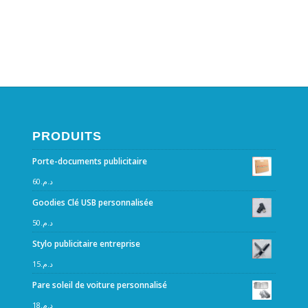
PRODUITS
Porte-documents publicitaire
60
د.م.
Goodies Clé USB personnalisée
50
د.م.
Stylo publicitaire entreprise
15
د.م.
Pare soleil de voiture personnalisé
18
د.م.