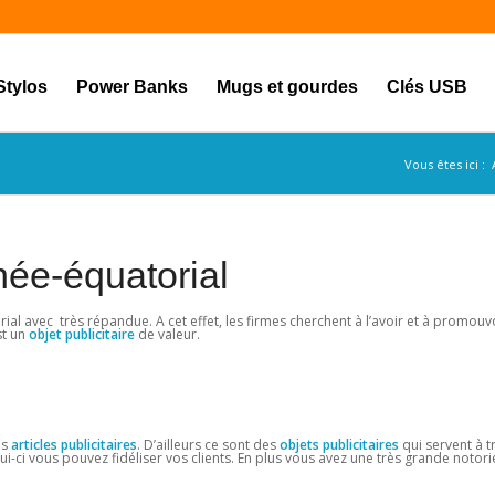
Stylos
Power Banks
Mugs et gourdes
Clés USB
Vous êtes ici :
née-équatorial
ial avec très répandue. A cet effet, les firmes cherchent à l’avoir et à promouv
st un
objet
publicitaire
de valeur.
es
articles publicitaires
. D’ailleurs ce sont des
objets publicitaires
qui servent à t
i-ci vous pouvez fidéliser vos clients. En plus vous avez une très grande notorié