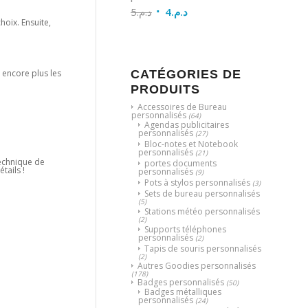
5
د.م.
4
د.م.
choix. Ensuite,
 encore plus les
CATÉGORIES DE
PRODUITS
Accessoires de Bureau
personnalisés
(64)
Agendas publicitaires
personnalisés
(27)
Bloc-notes et Notebook
personnalisés
(21)
 technique de
portes documents
tails !
personnalisés
(9)
Pots à stylos personnalisés
(3)
Sets de bureau personnalisés
(5)
Stations météo personnalisés
(2)
Supports téléphones
personnalisés
(2)
Tapis de souris personnalisés
(2)
Autres Goodies personnalisés
(178)
Badges personnalisés
(50)
Badges métalliques
personnalisés
(24)