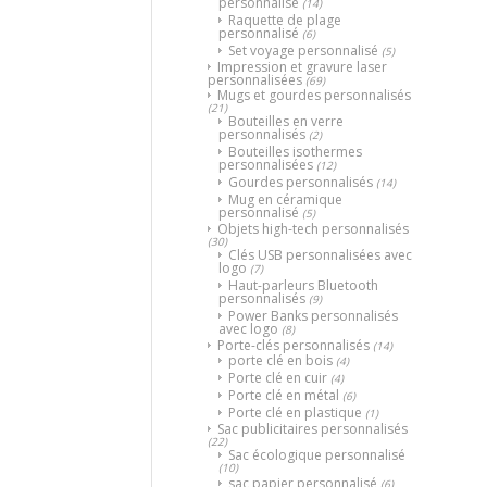
personnalisé
(14)
Raquette de plage
personnalisé
(6)
Set voyage personnalisé
(5)
Impression et gravure laser
personnalisées
(69)
Mugs et gourdes personnalisés
(21)
Bouteilles en verre
personnalisés
(2)
Bouteilles isothermes
personnalisées
(12)
Gourdes personnalisés
(14)
Mug en céramique
personnalisé
(5)
Objets high-tech personnalisés
(30)
Clés USB personnalisées avec
logo
(7)
Haut-parleurs Bluetooth
personnalisés
(9)
Power Banks personnalisés
avec logo
(8)
Porte-clés personnalisés
(14)
porte clé en bois
(4)
Porte clé en cuir
(4)
Porte clé en métal
(6)
Porte clé en plastique
(1)
Sac publicitaires personnalisés
(22)
Sac écologique personnalisé
(10)
sac papier personnalisé
(6)