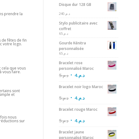
Disque dur 128 GB
240
د.م.
ns prendre la
Stylo publicitaire avec
coffret
65
د.م.
 de fêtes de fin
Gourde Kénitra
c votre logo.
personnalisée
65
د.م.
Bracelet rose
nt cela que vous
personnalisé Maroc
 vous faire.
5
د.م.
4
د.م.
Bracelet noir logo Maroc
ertains sont
simple et
5
د.م.
4
د.م.
Bracelet rouge Maroc
efois nous
5
د.م.
4
د.م.
 réductions sur
Bracelet jaune
personnalisé Maroc