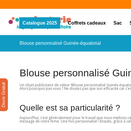
Catalogue 2025
Coffrets cadeaux
Sac
Blouse personnalisé Guinée-équatorial
Blouse personnalisé Gui
Devis Gratuit
Un objet publicitaire de valeur !Blouse personnalisé Guinée-équator
Alors pourquoi pas vous ? Ne doutez pas que son efficacité car c’e
Quelle est sa particularité ?
Aujourd’hui, c’est généralement pour le travail que nous mettons c
message de votre firme. Une fois personnalisé ! Ensuite, grâce à celu