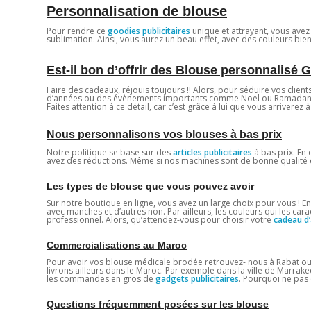
Personnalisation de blouse
Pour rendre ce
goodies publicitaires
unique et attrayant, vous ave
sublimation. Ainsi, vous aurez un beau effet, avec des couleurs bien
Est-il bon d’offrir des Blouse personnalisé 
Faire des cadeaux, réjouis toujours !! Alors, pour séduire vos clien
d’années ou des évènements importants comme Noel ou Ramadan. 
Faites attention à ce détail, car c’est grâce à lui que vous arriverez à
Nous personnalisons vos blouses à bas prix
Notre politique se base sur des
articles publicitaires
à bas prix. En 
avez des réductions. Même si nos machines sont de bonne qualité et
Les types de blouse que vous pouvez avoir
Sur notre boutique en ligne, vous avez un large choix pour vous ! 
avec manches et d’autres non. Par ailleurs, les couleurs qui les cara
professionnel. Alors, qu’attendez-vous pour choisir votre
cadeau d’
Commercialisations au Maroc
Pour avoir vos blouse médicale brodée retrouvez- nous à Rabat ou à
livrons ailleurs dans le Maroc. Par exemple dans la ville de Marrak
les commandes en gros de
gadgets publicitaires
. Pourquoi ne pas 
Questions fréquemment posées sur les blouse