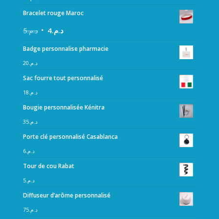
Bracelet rouge Maroc
5
د.م.
4
د.م.
Badge personnalise pharmacie
20
د.م.
Sac fourre tout personnalisé
18
د.م.
Bougie personnalisée Kénitra
35
د.م.
Porte clé personnalisé Casablanca
6
د.م.
Tour de cou Rabat
5
د.م.
Diffuseur d’arôme personnalisé
75
د.م.