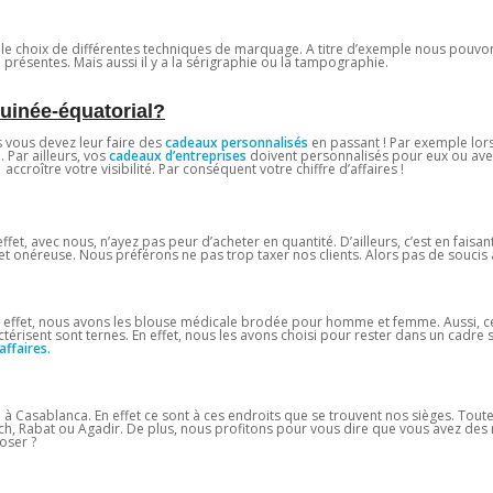
z le choix de différentes techniques de marquage. A titre d’exemple nous pouvo
 présentes. Mais aussi il y a la sérigraphie ou la tampographie.
Guinée-équatorial?
ts vous devez leur faire des
cadeaux personnalisés
en passant ! Par exemple lors
Par ailleurs, vos
cadeaux d’entreprises
doivent personnalisés pour eux ou ave
 accroître votre visibilité. Par conséquent votre chiffre d’affaires !
effet, avec nous, n’ayez pas peur d’acheter en quantité. D’ailleurs, c’est en faisa
 onéreuse. Nous préférons ne pas trop taxer nos clients. Alors pas de soucis à
En effet, nous avons les blouse médicale brodée pour homme et femme. Aussi, c
ctérisent sont ternes. En effet, nous les avons choisi pour rester dans un cadre 
affaires.
 Casablanca. En effet ce sont à ces endroits que se trouvent nos sièges. Tout
ech, Rabat ou Agadir. De plus, nous profitons pour vous dire que vous avez des
oser ?