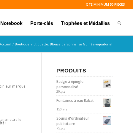
QTÉ MINIMUM 50 PIÈCES
Notebook
Porte-clés
Trophées et Médailles
Accueil
/
Boutique
/
Etiquette: Blouse personnalisé Guinée-équatorial
PRODUITS
Badge à épingle
oir leur marque.
personnalisé
20
د.م.
Fontaines à eau Rabat
150
د.م.
Souris d'ordinateur
ransmettre le
té !
publicitaire
75
د.م.