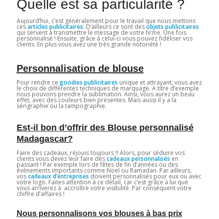
Quelle est sa particularité ?
Aujourd’hui, c’est généralement pour le travail que nous mettons
ces
articles publicitaires
. D’ailleurs ce sont des
objets publicitaires
qui servent à transmettre le message de votre firme. Une fois
personnalisé ! Ensuite, grâce à celui-ci vous pouvez fidéliser vos
clients. En plus vous avez une très grande notoriété !
Personnalisation de blouse
Pour rendre ce
goodies publicitaires
unique et attrayant, vous avez
le choix de différentes techniques de marquage. A titre d’exemple
nous pouvons prendre la sublimation. Ainsi, vous aurez un beau
effet, avec des couleurs bien présentes. Mais aussi il y a la
sérigraphie ou la tampographie.
Est-il bon d’offrir des Blouse personnalisé
Madagascar?
Faire des cadeaux, réjouis toujours !! Alors, pour séduire vos
clients vous devez leur faire des
cadeaux personnalisés
en
passant ! Par exemple lors de fêtes de fin d’années ou des
évènements importants comme Noel ou Ramadan. Par ailleurs,
vos
cadeaux d’entreprises
doivent personnalisés pour eux ou avec
votre logo. Faites attention à ce détail, car c’est grâce à lui que
vous arriverez à accroître votre visibilité. Par conséquent votre
chiffre d’affaires !
Nous personnalisons vos blouses à bas prix