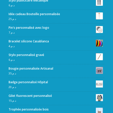
Stylo publicitaire Métallique
6
د.م.
Idée cadeau Bouteille personnalisée
25
د.م.
Pin's personnalisé avec logo
7
د.م.
Bracelet silicone Casablanca
4
د.م.
Stylo personnalisé gravé
6
د.م.
Bougie personnalisée Artisanal
35
د.م.
Badge personnalisé Hôpital
20
د.م.
Gilet fluorescent personnalisé
15
د.م.
Trophée personnalisée bois