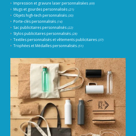
Impression et gravure laser personnalisées
(69)
Mugs et gourdes personnalisés
(21)
Objets high-tech personnalisés
(30)
Porte-clés personnalisés
(14)
Sac publicitaires personnalisés
(22)
Stylos publicitaires personnalisés
(28)
Textiles personnalisés et vêtements publicitaires
(37)
Trophées et Médailles personnalisés
(51)