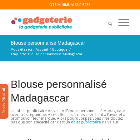
QTÉ MINIMUM 50 PIÈCES
Blouse personnalisé Madagascar
Vous êtes ici :
Accueil
/
Boutique
/
Etiquette: Blouse personnalisé Madagascar
Blouse personnalisé
Devis Gratuit
Madagascar
Un objet publicitaire de valeur !Blouse personnalisé Madagascar
avec très répandue. A cet effet, les firmes cherchent à l’avoir et à
promouvoir leur marque. Alors pourquoi pas vous ? Ne doutez
pas que son efficacité car c’est un
objet
publicitaire
de valeur.