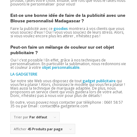
produit, faites votre choix. Ensuite, une fois que vous le faites nous
pouvons le personnaliser pour vous!
Est-ce une bonne idée de faire de la publicité avec une
Blouse personnalisé Madagascar ?
Faire la publicité avec ce
goodies
montrera à vos clients que vous
vous souciez d’eux ! Oui ! vous vous souciez de leurs stress. Alors,
si vous voulez encore plus les attirer , n’hésitez pas !
Peut-on faire un mélange de couleur sur cet objet
publicitaire ?
Oui ! c’est possible ! En effet, grâce à nos techniques de
personnalisation. En particulier la sublimation, nous redonnons vie
et couleur à votre
objet personnalisable
.
LA GADGETERIE
Sur notre site Web vous disposez de tout
gadget publicitaire
qui
vous fera plaisir ! Alors, choisissez le modèle qui vous fera plaisir !
Mais aussi la technique de marquage adaptée. De plus, nous
proposons un service client qui vous guidera lors de votre achat.
Donc, n’hésitez pas à nous voir pour plus de détails !
En outre, vous pouvez nous contacter par téléphone : 0661 58 57
35 ou par Email : contact@la-gadgeterie.com
Trier par
Par défaut
Afficher
45 Produits par page