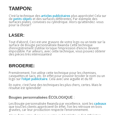
TAMPON:
C’est la technique des
articles publicitaires
plus appréciée! Cela sur
de
petits objets
et des surfaces différentes. Par exemple des
surfaces plates, convexes ou cylindrique. Alors qu’attendez -vous
pour la choisir?
LASER:
Tout d’abord, Ceci est une gravure de votre logo ou un texte sur la
surface de Bougie personnalisée Rwanda Cette technique
d’enregistrement s’utilise lorsque l’impression d’encre devient
impossible. Par ailleurs, avec cette technique, vous pouvez obtenir
des pièces très intéressantes!
BRODERIE:
Premièrement, l’on utilise cette technique pour les chemises,
casquettes et sacs, etc. En effet pour pouvoir broder le nom ou un
logo sur
l’objet publicitaire
. Cela avec une aiguille et du fil!
En outre, c’est l’une des techniques les plus chers, certes. Mais le
résultat est splendide!
Bougies personnalisées ÉCOLOGIQUE :
Les Bougie personnalisée Rwanda par excellence, sont les
cadeaux
que tous les clients apprécient! En effet, l’on les retrouve en bois
gravées, car leur production respecte l’environnement.