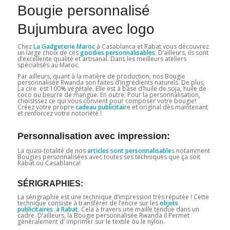
Bougie personnalisé
Bujumbura avec logo
Chez
La Gadgeterie Maroc
à Casablanca et Rabat vous découvrez
un large choix de ces
goodies personnalisables
. D’ailleurs, ils sont
d’excellente qualité et artisanal. Dans les meilleurs ateliers
spécialisés au Maroc.
Par ailleurs, quant à la matière de production, nos Bougie
personnalisée Rwanda son faites d’ingrédients naturels. De plus,
La cire est 100% végétale. Elle est à base d’huile de soja, huile de
coco ou beurre de mangue. En outre, Pour la personnalisation,
choisissez ce qui vous convient pour composer votre bougie!
Créez votre propre
cadeau
publicitair
e et original dès maintenant
et renforcez votre notoriété !
Personnalisation avec impression:
La quasi-totalité de nos
articles sont personnalisable
s notamment
Bougies personnalisées avec toutes ses techniques que ça soit
Rabat ou Casablanca!
SÉRIGRAPHIES:
La sérigraphie est une technique d’impression très réputée ! Cette
technique consiste à transférer de l’encre sur les
objets
publicitaires à Rabat.
Cela à travers une maille tendue dans un
cadre. D’ailleurs, la Bougie personnalisée Rwanda il Permet
généralement d’ imprimer sur le textile ou le nylon.