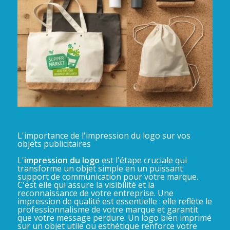
L'importance de l'impression du logo sur vos
objets publicitaires
L'
impression du logo
est l'étape cruciale qui
transforme un objet simple en un puissant
support de communication pour votre marque.
C'est elle qui assure la visibilité et la
reconnaissance de votre entreprise. Une
impression de qualité est essentielle : elle reflète le
professionnalisme de votre marque et garantit
que votre message perdure. Un logo bien imprimé
sur un objet utile ou esthétique renforce votre