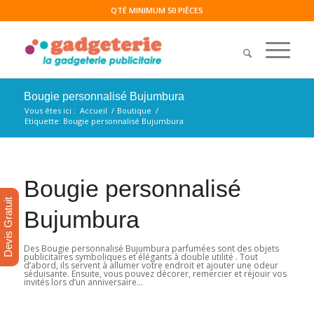
QTÉ MINIMUM 50 PIÈCES
Bougie personnalisé Bujumbura
Vous êtes ici :
Accueil
/
Boutique
/
Etiquette: Bougie personnalisé Bujumbura
Bougie personnalisé
Devis Gratuit
Bujumbura
Des Bougie personnalisé Bujumbura parfumées sont des objets
publicitaires symboliques et élégants à double utilité . Tout
d’abord, ils servent à allumer votre endroit et ajouter une odeur
séduisante. Ensuite, vous pouvez décorer, remercier et réjouir vos
invités lors d’un anniversaire…