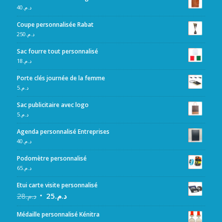
40
د.م.
Coupe personnalisée Rabat
250
د.م.
Sac fourre tout personnalisé
18
د.م.
Porte clés journée de la femme
5
د.م.
Sac publicitaire avec logo
5
د.م.
Agenda personnalisé Entreprises
40
د.م.
Podomètre personnalisé
65
د.م.
Etui carte visite personnalisé
28
د.م.
25
د.م.
Médaille personnalisé Kénitra