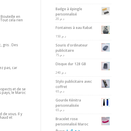
Badge à épingle
personnalisé
 Bouteille en
20
د.م.
Tout cela rien
Fontaines à eau Rabat
150
د.م.
, gris . Des
Souris d'ordinateur
publicitaire
75
د.م.
Disque dur 128 GB
ez pas, car
240
د.م.
Stylo publicitaire avec
coffret
rospects et de se
65
د.م.
s pays, le Maroc
Gourde Kénitra
personnalisée
65
د.م.
 de vous. Il y
chaud et
Bracelet rose
personnalisé Maroc
5
د.م.
4
د.م.