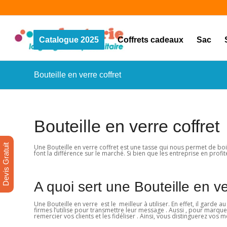
Catalogue 2025
Coffrets cadeaux
Sac
Bouteille en verre coffret
Bouteille en verre coffret
Devis Gratuit
Une Bouteille en verre coffret est une tasse qui nous permet de boir
font la différence sur le marché. Si bien que les entreprise en profit
A quoi sert une Bouteille en ve
Une Bouteille en verre est le meilleur à utiliser. En effet, il garde 
firmes l’utilise pour transmettre leur message . Aussi , pour marquer
remercier vos clients et les fidéliser . Ainsi, vous distinguerez vos me