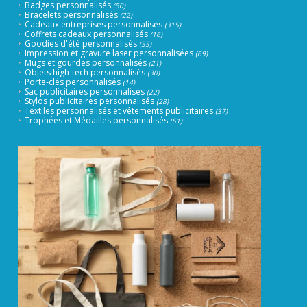
Badges personnalisés
(50)
Bracelets personnalisés
(22)
Cadeaux entreprises personnalisés
(315)
Coffrets cadeaux personnalisés
(16)
Goodies d'été personnalisés
(55)
Impression et gravure laser personnalisées
(69)
Mugs et gourdes personnalisés
(21)
Objets high-tech personnalisés
(30)
Porte-clés personnalisés
(14)
Sac publicitaires personnalisés
(22)
Stylos publicitaires personnalisés
(28)
Textiles personnalisés et vêtements publicitaires
(37)
Trophées et Médailles personnalisés
(51)