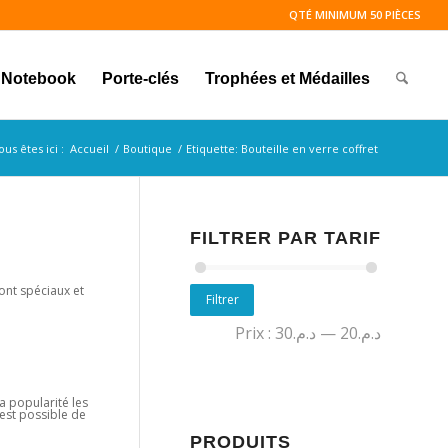
QTÉ MINIMUM 50 PIÈCES
Notebook
Porte-clés
Trophées et Médailles
ous êtes ici :
Accueil
/
Boutique
/
Etiquette: Bouteille en verre coffret
FILTRER PAR TARIF
ont spéciaux et
Filtrer
Prix :
د.م.30
—
د.م.20
sa popularité les
 est possible de
PRODUITS