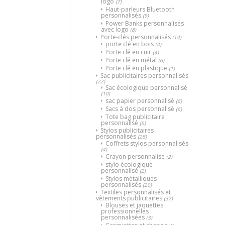
logo
(7)
Haut-parleurs Bluetooth
personnalisés
(9)
Power Banks personnalisés
avec logo
(8)
Porte-clés personnalisés
(14)
porte clé en bois
(4)
Porte clé en cuir
(4)
Porte clé en métal
(6)
Porte clé en plastique
(1)
Sac publicitaires personnalisés
(22)
Sac écologique personnalisé
(10)
sac papier personnalisé
(6)
Sacs à dos personnalisé
(6)
Tote bag publicitaire
personnalisé
(6)
Stylos publicitaires
personnalisés
(28)
Coffrets stylos personnalisés
(4)
Crayon personnalisé
(2)
stylo écologique
personnalisé
(2)
Stylos métalliques
personnalisés
(20)
Textiles personnalisés et
vêtements publicitaires
(37)
Blouses et jaquettes
professionnelles
personnalisées
(3)