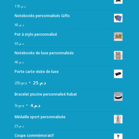
170
د.م.
Notebooks personnalisés Gifts
40
د.م.
Pot à stylo personnalisé
65
د.م.
Notebooks de luxe personnalisés
40
د.م.
Porte carte visite de luxe
28
د.م.
25
د.م.
Bracelet piscine personnalisé Rabat
5
د.م.
4
د.م.
Médaille sport personnalisée
25
د.م.
Coupe commémoratif