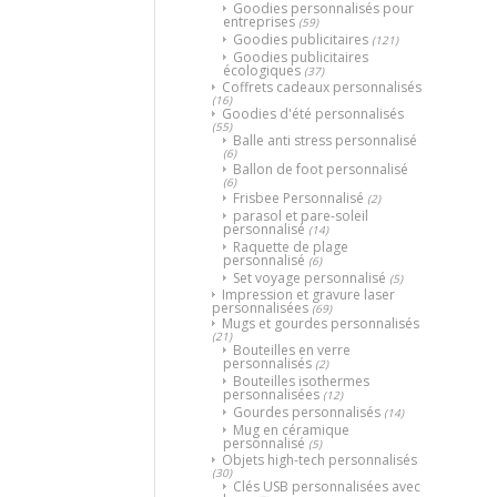
Goodies personnalisés pour
entreprises
(59)
Goodies publicitaires
(121)
Goodies publicitaires
écologiques
(37)
Coffrets cadeaux personnalisés
(16)
Goodies d'été personnalisés
(55)
Balle anti stress personnalisé
(6)
Ballon de foot personnalisé
(6)
Frisbee Personnalisé
(2)
parasol et pare-soleil
personnalisé
(14)
Raquette de plage
personnalisé
(6)
Set voyage personnalisé
(5)
Impression et gravure laser
personnalisées
(69)
Mugs et gourdes personnalisés
(21)
Bouteilles en verre
personnalisés
(2)
Bouteilles isothermes
personnalisées
(12)
Gourdes personnalisés
(14)
Mug en céramique
personnalisé
(5)
Objets high-tech personnalisés
(30)
Clés USB personnalisées avec