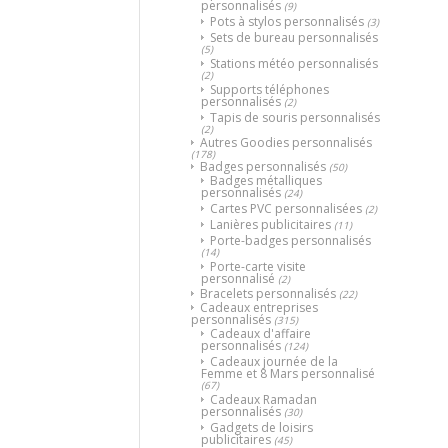
personnalisés
(9)
Pots à stylos personnalisés
(3)
Sets de bureau personnalisés
(5)
Stations météo personnalisés
(2)
Supports téléphones
personnalisés
(2)
Tapis de souris personnalisés
(2)
Autres Goodies personnalisés
(178)
Badges personnalisés
(50)
Badges métalliques
personnalisés
(24)
Cartes PVC personnalisées
(2)
Lanières publicitaires
(11)
Porte-badges personnalisés
(14)
Porte-carte visite
personnalisé
(2)
Bracelets personnalisés
(22)
Cadeaux entreprises
personnalisés
(315)
Cadeaux d'affaire
personnalisés
(124)
Cadeaux journée de la
Femme et 8 Mars personnalisé
(67)
Cadeaux Ramadan
personnalisés
(30)
Gadgets de loisirs
publicitaires
(45)