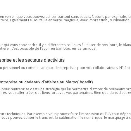
 en verre , que vous pouvez utiliser partout sans soucis. Notons par exemple, la
itaire. Egalement Le Bouteille en verre magique, avec impression , sublimation. 
 qui vous conviendra. Il y a différentes couleurs à utiliser de nos jours, le blanc
atière , c’est possible de l’avoir en bambou, en céramique.
rise et les secteurs d’activités
eau personnel ou comme cadeaux d’entreprises pour vos collaborateurs. N’hésit
entreprise ou cadeaux d’affaires au Maroc( Agadir)
t, pour l’entreprise c’est une stratégie qui lui permettra d’attirer de nouveaux p
res, vous aller créer des liens fort avec vos partenaires. Bien que dans d’autre
eurs techniques. Par exemple vous pouvez faire l’impression ou l’UV tout dépend
 vous pouvez utiliser le transfert, la sublimation, le numérique, le marquage à 