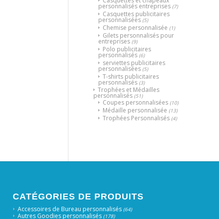
Casquettes et chapeaux
personnalisés entreprises
(7)
Casquettes publicitaires
personnalisées
(5)
Chemise personnalisée
(1)
Gilets personnalisés pour
entreprises
(9)
Polo publicitaires
personnalisés
(6)
serviettes publicitaires
personnalisées
(5)
T-shirts publicitaires
personnalisés
(3)
Trophées et Médailles
personnalisés
(51)
Coupes personnalisées
(10)
Médaille personnalisée
(13)
Trophées Personnalisés
(4)
CATÉGORIES DE PRODUITS
Accessoires de Bureau personnalisés
(64)
Autres Goodies personnalisés
(178)