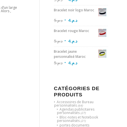
s d’un large
Bracelet noir logo Maroc
Alors ,
5
د.م.
4
د.م.
Bracelet rouge Maroc
5
د.م.
4
د.م.
Bracelet jaune
personnalisé Maroc
5
د.م.
4
د.م.
CATÉGORIES DE
PRODUITS
Accessoires de Bureau
personnalisés
(64)
Agendas publicitaires
personnalisés
(27)
Bloc-notes et Notebook
personnalisés
(21)
portes documents