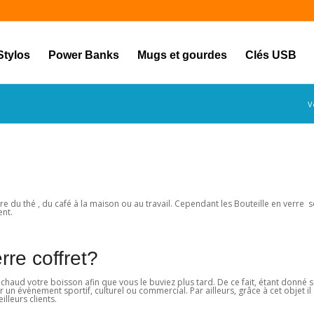
Stylos
Power Banks
Mugs et gourdes
Clés USB
V
e du thé , du café à la maison ou au travail. Cependant les Bouteille en verre s
ent.
rre coffret?
au chaud votre boisson afin que vous le buviez plus tard. De ce fait, étant donné 
 un évènement sportif, culturel ou commercial. Par ailleurs, grâce à cet objet il
illeurs clients.