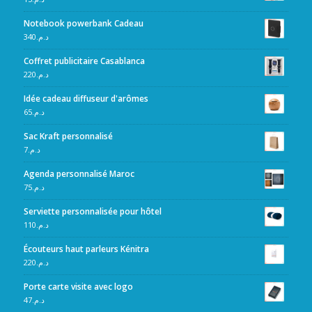
Notebook powerbank Cadeau
340
د.م.
Coffret publicitaire Casablanca
220
د.م.
Idée cadeau diffuseur d'arômes
65
د.م.
Sac Kraft personnalisé
7
د.م.
Agenda personnalisé Maroc
75
د.م.
Serviette personnalisée pour hôtel
110
د.م.
Écouteurs haut parleurs Kénitra
220
د.م.
Porte carte visite avec logo
47
د.م.