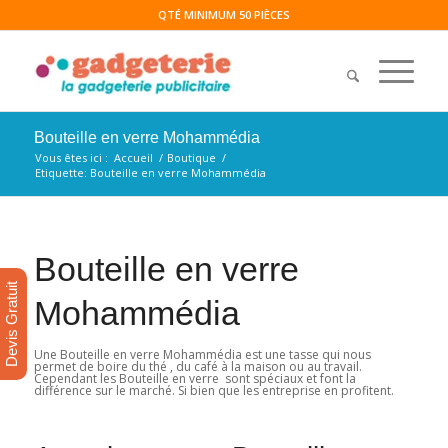
QTÉ MINIMUM 50 PIÈCES
Bouteille en verre Mohammédia
Vous êtes ici :
Accueil
/
Boutique
/
Etiquette: Bouteille en verre Mohammédia
Bouteille en verre
Devis Gratuit
Mohammédia
Une Bouteille en verre Mohammédia est une tasse qui nous
permet de boire du thé , du café à la maison ou au travail.
Cependant les Bouteille en verre sont spéciaux et font la
différence sur le marché. Si bien que les entreprise en profitent.