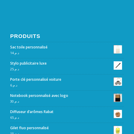
PRODUITS
Sac toile personnalisé
14
د.م.
Stylo publicitaire luxe
25
د.م.
Porte clé personnalisé voiture
6
د.م.
Notebook personnalisé avec logo
30
د.م.
Diffuseur d’arômes Rabat
65
د.م.
Gilet fluo personnalisé
15
د.م.