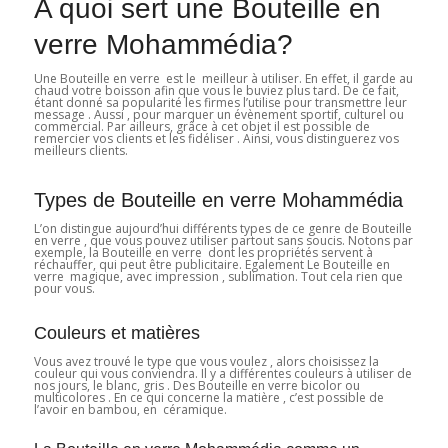
A quoi sert une Bouteille en
verre Mohammédia?
Une Bouteille en verre est le meilleur à utiliser. En effet, il garde au
chaud votre boisson afin que vous le buviez plus tard. De ce fait,
étant donné sa popularité les firmes l’utilise pour transmettre leur
message . Aussi , pour marquer un évènement sportif, culturel ou
commercial. Par ailleurs, grâce à cet objet il est possible de
remercier vos clients et les fidéliser . Ainsi, vous distinguerez vos
meilleurs clients.
Types de Bouteille en verre Mohammédia
L’on distingue aujourd’hui différents types de ce genre de Bouteille
en verre , que vous pouvez utiliser partout sans soucis. Notons par
exemple, la Bouteille en verre dont les propriétés servent à
réchauffer, qui peut être publicitaire. Egalement Le Bouteille en
verre magique, avec impression , sublimation. Tout cela rien que
pour vous.
Couleurs et matières
Vous avez trouvé le type que vous voulez , alors choisissez la
couleur qui vous conviendra. Il y a différentes couleurs à utiliser de
nos jours, le blanc, gris . Des Bouteille en verre bicolor ou
multicolores . En ce qui concerne la matière , c’est possible de
l’avoir en bambou, en céramique.