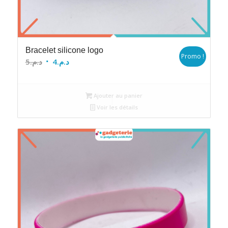
Bracelet silicone logo
Promo !
Le
Le
5
د.م.
4
د.م.
prix
prix
initial
actuel
Ajouter au panier
était :
est :
Voir les détails
د.م.4.
د.م.5.