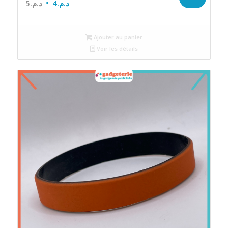
Le
Le
5
د.م.
4
د.م.
prix
prix
initial
actuel
Ajouter au panier
était :
est :
Voir les détails
د.م.4.
د.م.5.