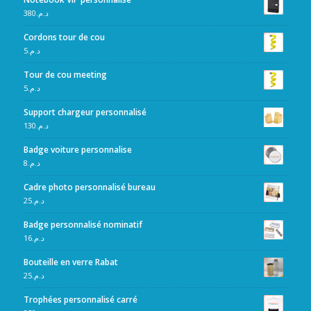
380
د.م.
Cordons tour de cou
5
د.م.
Tour de cou meeting
5
د.م.
Support chargeur personnalisé
130
د.م.
Badge voiture personnalise
8
د.م.
Cadre photo personnalisé bureau
25
د.م.
Badge personnalisé nominatif
16
د.م.
Bouteille en verre Rabat
25
د.م.
Trophées personnalisé carré