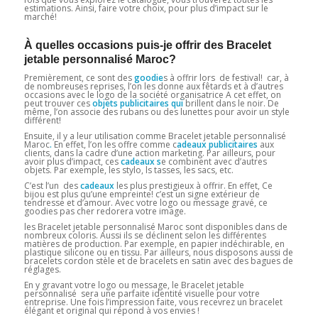
estimations. Ainsi, faire votre choix, pour plus d’impact sur le
marché!
À quelles occasions puis-je offrir des Bracelet
jetable personnalisé Maroc?
Premièrement, ce sont des
goodie
s à offrir lors de festival! car, à
de nombreuses reprises, l’on les donne aux fêtards et à d’autres
occasions avec le logo de la société organisatrice A cet effet, on
peut trouver ces
objets publicitaires qui
brillent dans le noir. De
même, l’on associe des rubans ou des lunettes pour avoir un style
différent!
Ensuite, il y a leur utilisation comme Bracelet jetable personnalisé
Maroc
.
En effet, l’on les offre comme c
adeaux publicitaires
aux
clients, dans la cadre d’une action marketing. Par ailleurs, pour
avoir plus d’impact, ces
cadeaux
s
e combinent avec d’autres
objets. Par exemple, les stylo, ls tasses, les sacs, etc.
C’est l’un des
cadeaux
les plus prestigieux à offrir. En effet, Ce
bijou est plus qu’une empreinte! c’est un signe extérieur de
tendresse et d’amour. Avec votre logo ou message gravé, ce
goodies pas cher redorera votre image.
les Bracelet jetable personnalisé Maroc sont disponibles dans de
nombreux coloris. Aussi ils se déclinent selon les différentes
matières de production. Par exemple, en papier indéchirable, en
plastique silicone ou en tissu. Par ailleurs, nous disposons aussi de
bracelets cordon stèle et de bracelets en satin avec des bagues de
réglages.
En y gravant votre logo ou message, le Bracelet jetable
personnalisé sera une parfaite identité visuelle pour votre
entreprise. Une fois l’impression faite, vous recevrez un bracelet
élégant et original qui répond à vos envies !