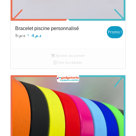
Bracelet piscine personnalisé
Promo !
Le
Le
5
د.م.
4
د.م.
prix
prix
initial
actuel
Ajouter au panier
était :
est :
Voir les détails
د.م.4.
د.م.5.