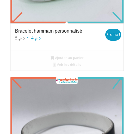
Bracelet hammam personnalisé
Promo !
Le
Le
5
د.م.
4
د.م.
prix
prix
initial
actuel
Ajouter au panier
était :
est :
Voir les détails
د.م.4.
د.م.5.