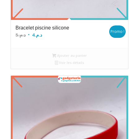
Bracelet piscine silicone
Promo !
Le
Le
5
د.م.
4
د.م.
prix
prix
initial
actuel
Ajouter au panier
était :
est :
Voir les détails
د.م.4.
د.م.5.