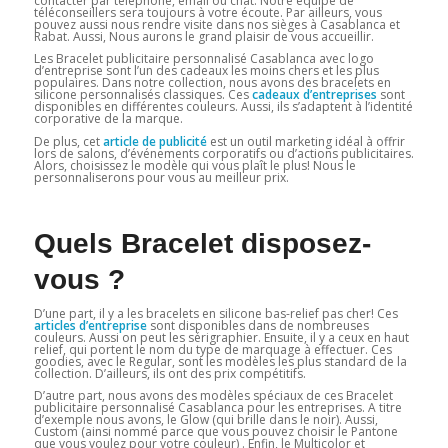
contacter par téléphone, email ou chat. Notre équipe de
téléconseillers sera toujours à votre écoute. Par ailleurs, vous
pouvez aussi nous rendre visite dans nos sièges à Casablanca et
Rabat. Aussi, Nous aurons le grand plaisir de vous accueillir.
Les Bracelet publicitaire personnalisé Casablanca avec logo
d’entreprise sont l’un des cadeaux les moins chers et les plus
populaires. Dans notre collection, nous avons des bracelets en
silicone personnalisés classiques. Ces
cadeaux d’entreprises
sont
disponibles en différentes couleurs. Aussi, ils s’adaptent à l’identité
corporative de la marque.
De plus, cet
article de publicité
est un outil marketing idéal à offrir
lors de salons, d’événements corporatifs ou d’actions publicitaires.
Alors, choisissez le modèle qui vous plaît le plus! Nous le
personnaliserons pour vous au meilleur prix.
Quels Bracelet disposez-
vous ?
D’une part, il y a les bracelets en silicone bas-relief pas cher! Ces
articles d’entreprise
sont disponibles dans de nombreuses
couleurs. Aussi on peut les sérigraphier. Ensuite, il y a ceux en haut
relief, qui portent le nom du type de marquage à effectuer. Ces
goodies, avec le Regular, sont les modèles les plus standard de la
collection. D’ailleurs, ils ont des prix compétitifs.
D’autre part, nous avons des modèles spéciaux de ces Bracelet
publicitaire personnalisé Casablanca pour les entreprises. A titre
d’exemple nous avons, le Glow (qui brille dans le noir). Aussi,
Custom (ainsi nommé parce que vous pouvez choisir le Pantone
que vous voulez pour votre couleur) . Enfin, le Multicolor et