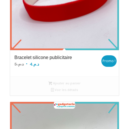
Bracelet silicone publicitaire
Promo !
Le
Le
5
د.م.
4
د.م.
prix
prix
initial
actuel
Ajouter au panier
était :
est :
Voir les détails
د.م.4.
د.م.5.