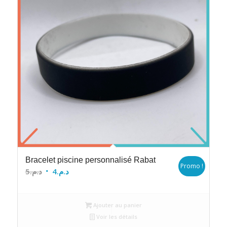
Bracelet piscine personnalisé Rabat
Promo !
Le
Le
5
د.م.
4
د.م.
prix
prix
initial
actuel
Ajouter au panier
était :
est :
Voir les détails
د.م.4.
د.م.5.