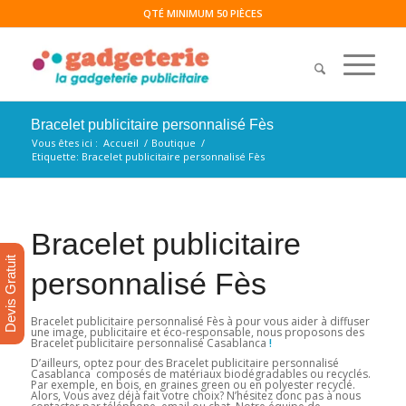
QTÉ MINIMUM 50 PIÈCES
Bracelet publicitaire personnalisé Fès
Vous êtes ici :
Accueil
/
Boutique
/
Etiquette: Bracelet publicitaire personnalisé Fès
Bracelet publicitaire
Devis Gratuit
personnalisé Fès
Bracelet publicitaire personnalisé Fès à pour vous aider à diffuser
une image, publicitaire et éco-responsable, nous proposons des
Bracelet publicitaire personnalisé Casablanca
!
D’ailleurs, optez pour des Bracelet publicitaire personnalisé
Casablanca composés de matériaux biodégradables ou recyclés.
Par exemple, en bois, en graines green ou en polyester recyclé.
Alors, Vous avez déjà fait votre choix? N’hésitez donc pas à nous