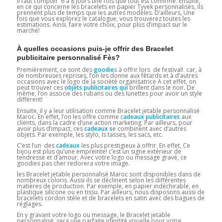
Il faut compter 6 à 8 jours une fois que tout est confirmé. Ensuite,
en ce qui concerne les bracelets en papier Tyvek personnalisés, ils
prennent plus de temps que les autres modèles. D’ailleurs, Une
fois que vous explorez le catalogue, vous trouverez toutes les
estimations. Ainsi, faire votre choix, pour plus d’impact sur le
marché!
À quelles occasions puis-je offrir des Bracelet
publicitaire personnalisé Fès?
Premièrement, ce sont des
goodie
s à offrir lors de festival! car, à
de nombreuses reprises, l’on les donne aux fêtards et à d’autres
occasions avec le logo de la société organisatrice A cet effet, on
peut trouver ces
objets publicitaires qui
brillent dans le noir. De
même, l’on associe des rubans ou des lunettes pour avoir un style
différent!
Ensuite, il y a leur utilisation comme Bracelet jetable personnalisé
Maroc
.
En effet, l’on les offre comme c
adeaux publicitaires
aux
clients, dans la cadre d’une action marketing. Par ailleurs, pour
avoir plus d’impact, ces
cadeaux
s
e combinent avec d’autres
objets. Par exemple, les stylo, ls tasses, les sacs, etc.
C’est l’un des
cadeaux
les plus prestigieux à offrir. En effet, Ce
bijou est plus qu’une empreinte! c’est un signe extérieur de
tendresse et d’amour. Avec votre logo ou message gravé, ce
goodies pas cher redorera votre image.
les Bracelet jetable personnalisé Maroc sont disponibles dans de
nombreux coloris. Aussi ils se déclinent selon les différentes
matières de production. Par exemple, en papier indéchirable, en
plastique silicone ou en tissu. Par ailleurs, nous disposons aussi de
bracelets cordon stèle et de bracelets en satin avec des bagues de
réglages.
En y gravant votre logo ou message, le Bracelet jetable
personnalisé sera une parfaite identité visuelle pour votre