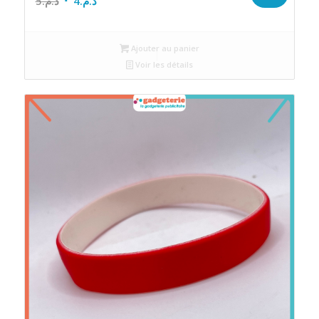
5
د.م.
4
د.م.
prix
prix
initial
actuel
Ajouter au panier
était :
est :
Voir les détails
د.م.4.
د.م.5.