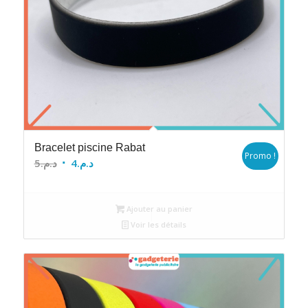
Bracelet piscine Rabat
Promo !
Le
Le
5
د.م.
4
د.م.
prix
prix
initial
actuel
Ajouter au panier
était :
est :
Voir les détails
د.م.4.
د.م.5.