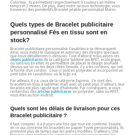
Colormix. Ils permettent respectivement 3 couleurs en même
temps et 2 mixtes. De plus, dans notre section technologie, vous
trouverez des pendentifs Bracelet jetable personnalisé Maroc.
Quels types de Bracelet publicitaire
personnalisé Fès en tissu sont en
stock?
Bracelet publicitaire personnalisé Casablanca se démarquent.
Ainsi, vous évitez le classique et autorisez des designs spéciaux
que nous détaillerons ci-dessous. Tout d’abord, nous avons ces
objets publicitaires
de la catégorie Sublime (en RPET, écologique,
ou sans lui). En effet, ils permettent de placer le design souhaité
dessus sur un ou les deux côtés. Ensuite, il y a les cordons, qui ont
la forme d’un cordon. Ceux-ci sont en polyester et incorporent un
petit tube en caoutchouc où le logo ira.
Par ailleurs, Il y a ceux de la catégorie Express . Ce sont des
bracelets en tissu à sublimer mais avec un petit plus. D’ailleurs, leur
livraison est plus rapide que d’habitude. Par conséquent, si vous
recherchez des
articles publicitaires
en polyester, satin ou RPET,
vous êtes au bon endroit.
Quels sont les délais de livraison pour ces
Bracelet publicitaire ?
Il faut compter 6 à 8 jours une fois que tout est confirmé. Ensuite,
en ce qui concerne les bracelets en papier Tyvek personnalisés, ils
prennent plus de temps que les autres modèles. D’ailleurs, Une
fois que vous explorez le catalogue, vous trouverez toutes les