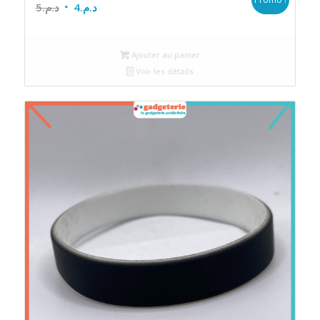
Le
Le
5
د.م.
4
د.م.
prix
prix
initial
actuel
Ajouter au panier
était :
est :
Voir les détails
د.م.4.
د.م.5.