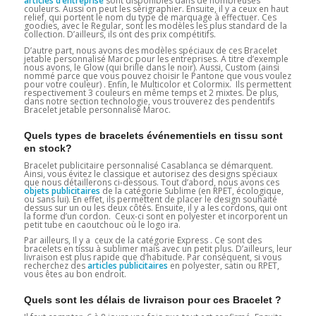
articles d’entreprise
sont disponibles dans de nombreuses
couleurs. Aussi on peut les sérigraphier. Ensuite, il y a ceux en haut
relief, qui portent le nom du type de marquage à effectuer. Ces
goodies, avec le Regular, sont les modèles les plus standard de la
collection. D’ailleurs, ils ont des prix compétitifs.
D’autre part, nous avons des modèles spéciaux de ces Bracelet
jetable personnalisé Maroc
pour les entreprises. A titre d’exemple
nous avons, le Glow (qui brille dans le noir). Aussi, Custom (ainsi
nommé parce que vous pouvez choisir le Pantone que vous voulez
pour votre couleur) . Enfin, le Multicolor et Colormix. Ils permettent
respectivement 3 couleurs en même temps et 2 mixtes. De plus,
dans notre section technologie, vous trouverez des pendentifs
Bracelet jetable personnalisé Maroc.
Quels types de bracelets événementiels en tissu sont
en stock?
Bracelet publicitaire personnalisé Casablanca se démarquent.
Ainsi, vous évitez le classique et autorisez des designs spéciaux
que nous détaillerons ci-dessous. Tout d’abord, nous avons ces
objets publicitaires
de la catégorie Sublime (en RPET, écologique,
ou sans lui). En effet, ils permettent de placer le design souhaité
dessus sur un ou les deux côtés. Ensuite, il y a les cordons, qui ont
la forme d’un cordon. Ceux-ci sont en polyester et incorporent un
petit tube en caoutchouc où le logo ira.
Par ailleurs, Il y a ceux de la catégorie Express . Ce sont des
bracelets en tissu à sublimer mais avec un petit plus. D’ailleurs, leur
livraison est plus rapide que d’habitude. Par conséquent, si vous
recherchez des
articles publicitaires
en polyester, satin ou RPET,
vous êtes au bon endroit.
Quels sont les délais de livraison pour ces Bracelet ?