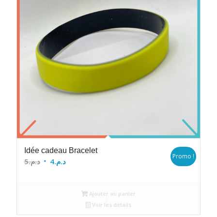
Idée cadeau Bracelet
Promo !
Le
Le
5
د.م.
4
د.م.
prix
prix
initial
actuel
Ajouter au panier
était :
est :
Voir les détails
د.م.4.
د.م.5.