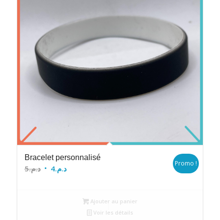
Bracelet personnalisé
Promo !
Le
Le
5
د.م.
4
د.م.
prix
prix
initial
actuel
Ajouter au panier
était :
est :
Voir les détails
د.م.4.
د.م.5.