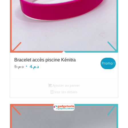
Bracelet accès piscine Kénitra
Promo !
Le
Le
5
د.م.
4
د.م.
prix
prix
initial
actuel
Ajouter au panier
était :
est :
Voir les détails
د.م.4.
د.م.5.