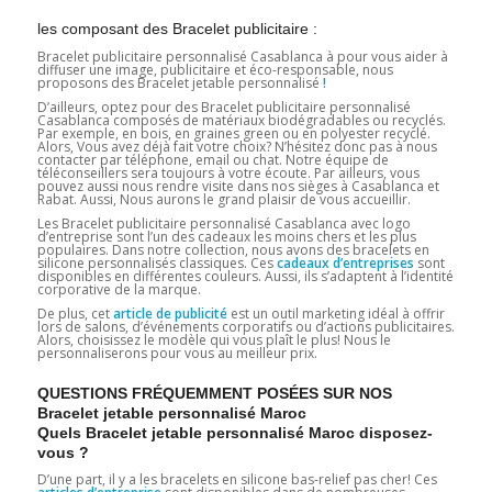
les composant des Bracelet publicitaire :
Bracelet publicitaire personnalisé Casablanca à pour vous aider à
diffuser une image, publicitaire et éco-responsable, nous
proposons des Bracelet jetable personnalisé
!
D’ailleurs, optez pour des Bracelet publicitaire personnalisé
Casablanca composés de matériaux biodégradables ou recyclés.
Par exemple, en bois, en graines green ou en polyester recyclé.
Alors, Vous avez déjà fait votre choix? N’hésitez donc pas à nous
contacter par téléphone, email ou chat. Notre équipe de
téléconseillers sera toujours à votre écoute. Par ailleurs, vous
pouvez aussi nous rendre visite dans nos sièges à Casablanca et
Rabat. Aussi, Nous aurons le grand plaisir de vous accueillir.
Les Bracelet publicitaire personnalisé Casablanca avec logo
d’entreprise sont l’un des cadeaux les moins chers et les plus
populaires. Dans notre collection, nous avons des bracelets en
silicone personnalisés classiques. Ces
cadeaux d’entreprises
sont
disponibles en différentes couleurs. Aussi, ils s’adaptent à l’identité
corporative de la marque.
De plus, cet
article de publicité
est un outil marketing idéal à offrir
lors de salons, d’événements corporatifs ou d’actions publicitaires.
Alors, choisissez le modèle qui vous plaît le plus! Nous le
personnaliserons pour vous au meilleur prix.
QUESTIONS FRÉQUEMMENT POSÉES SUR NOS
Bracelet jetable personnalisé Maroc
Quels Bracelet jetable personnalisé Maroc disposez-
vous ?
D’une part, il y a les bracelets en silicone bas-relief pas cher! Ces