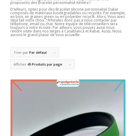
proposons des Bracelet personnalisé Kénitra
!
D’ailleurs, optez pour des Bracelet silicone personnalisé Dakar
composés de matériaux biodégradables ou recyclés. Par exemple,
en bois, en graines green ou en polyester recyclé. Alors, Vous avez
déjà fait votre choix ? N’hésitez donc pas à nous contacter par
téléphone, email ou chat. Notre équipe de téléconseillers sera
toujours à votre écoute. Par ailleurs, vous pouvez aussi nous
rendre visite dans nos sièges à Casablanca et Rabat. Aussi, Nous
aurons le grand plaisir de vous accueillir.
Trier par
Par défaut
Afficher
45 Produits par page