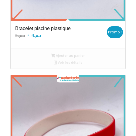
Bracelet piscine plastique
Promo !
Le
Le
5
د.م.
4
د.م.
prix
prix
initial
actuel
Ajouter au panier
était :
est :
Voir les détails
د.م.4.
د.م.5.