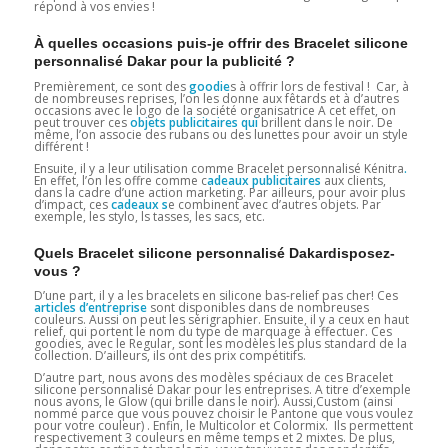
répond à vos envies !
À quelles occasions puis-je offrir des Bracelet silicone
personnalisé Dakar pour la publicité ?
Premièrement, ce sont des
goodie
s à offrir lors de festival ! Car, à
de nombreuses reprises, l’on les donne aux fêtards et à d’autres
occasions avec le logo de la société organisatrice A cet effet, on
peut trouver ces
objets publicitaires qui
brillent dans le noir. De
même, l’on associe des rubans ou des lunettes pour avoir un style
différent !
Ensuite, il y a leur utilisation comme Bracelet personnalisé Kénitra
.
En effet, l’on les offre comme c
adeaux publicitaires
aux clients,
dans la cadre d’une action marketing. Par ailleurs, pour avoir plus
d’impact, ces
cadeaux
s
e combinent avec d’autres objets. Par
exemple, les stylo, ls tasses, les sacs, etc.
Quels Bracelet silicone personnalisé Dakardisposez-
vous ?
D’une part, il y a les bracelets en silicone bas-relief pas cher! Ces
articles d’entreprise
sont disponibles dans de nombreuses
couleurs. Aussi on peut les sérigraphier. Ensuite, il y a ceux en haut
relief, qui portent le nom du type de marquage à effectuer. Ces
goodies, avec le Regular, sont les modèles les plus standard de la
collection. D’ailleurs, ils ont des prix compétitifs.
D’autre part, nous avons des modèles spéciaux de ces Bracelet
silicone personnalisé Dakar
pour les entreprises. A titre d’exemple
nous avons, le Glow (qui brille dans le noir). Aussi,Custom (ainsi
nommé parce que vous pouvez choisir le Pantone que vous voulez
pour votre couleur) . Enfin, le Multicolor et Colormix. Ils permettent
respectivement 3 couleurs en même temps et 2 mixtes. De plus,