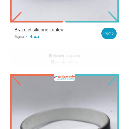
Bracelet silicone couleur
Promo !
Le
Le
5
د.م.
4
د.م.
prix
prix
initial
actuel
Ajouter au panier
était :
est :
Voir les détails
د.م.4.
د.م.5.