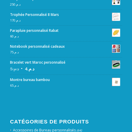
250
د.م.
Trophée Personnalisé 8 Mars
170
د.م.
Parapluie personnalisé Rabat
60
د.م.
Notebook personnalisé cadeaux
75
د.م.
Bracelet vert Maroc personnalisé
5
د.م.
4
د.م.
Montre bureau bambou
65
د.م.
CATÉGORIES DE PRODUITS
Accessoires de Bureau personnalisés
(64)