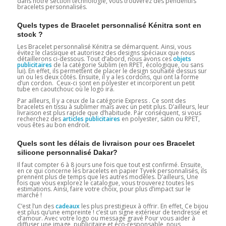
dans notre section technologie, vous trouverez des pendentifs
bracelets personnalisés.
Quels types de Bracelet personnalisé Kénitra sont en
stock ?
Les Bracelet personnalisé Kénitra se démarquent. Ainsi, vous
évitez le classique et autorisez des designs spéciaux que nous
détaillerons ci-dessous. Tout d’abord, nous avons ces
objets
publicitaires
de la catégorie Sublim (en RPET, écologique, ou sans
lui). En effet, ils permettent de placer le design souhaité dessus sur
un ou les deux côtés. Ensuite, il y a les cordons, qui ont la forme
d’un cordon. Ceux-ci sont en polyester et incorporent un petit
tube en caoutchouc où le logo ira.
Par ailleurs, Il y a ceux de la catégorie Express . Ce sont des
bracelets en tissu à sublimer mais avec un petit plus. D’ailleurs, leur
livraison est plus rapide que d’habitude. Par conséquent, si vous
recherchez des
articles publicitaires
en polyester, satin ou RPET,
vous êtes au bon endroit.
Quels sont les délais de livraison pour ces Bracelet
silicone personnalisé Dakar?
Il faut compter 6 à 8 jours une fois que tout est confirmé. Ensuite,
en ce qui concerne les bracelets en papier Tyvek personnalisés, ils
prennent plus de temps que les autres modèles. D’ailleurs, Une
fois que vous explorez le catalogue, vous trouverez toutes les
estimations. Ainsi, faire votre choix, pour plus d’impact sur le
marché !
C’est l’un des
cadeaux
les plus prestigieux à offrir. En effet, Ce bijou
est plus qu’une empreinte ! c’est un signe extérieur de tendresse et
d’amour. Avec votre logo ou message gravé Pour vous aider à
diffuser une image, publicitaire et éco-responsable, nous