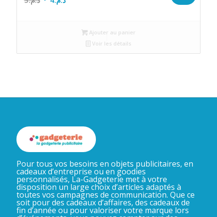
5
د.م.
4
د.م.
prix
prix
initial
actuel
Ajouter au panier
était :
est :
Voir les détails
د.م.4.
د.م.5.
Pour tous vos besoins en objets publicitaires, en
cadeaux d’entreprise ou en goodies
personnalisés, La-Gadgeterie met à votre
disposition un large choix d’articles adaptés à
toutes vos campagnes de communication. Que ce
soit pour des cadeaux d’affaires, des cadeaux de
fin d’année ou pour valoriser votre marque lors