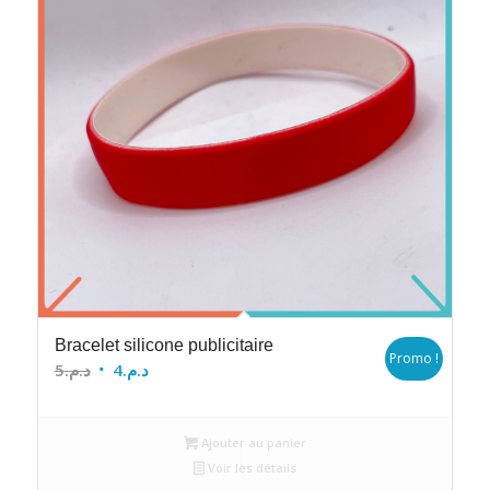
Bracelet silicone publicitaire
Promo !
Le
Le
5
د.م.
4
د.م.
prix
prix
initial
actuel
Ajouter au panier
était :
est :
Voir les détails
د.م.4.
د.م.5.