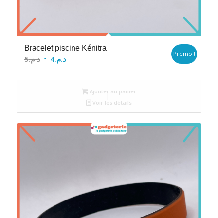
Bracelet piscine Kénitra
Promo !
Le
Le
5
د.م.
4
د.م.
prix
prix
initial
actuel
Ajouter au panier
était :
est :
Voir les détails
د.م.4.
د.م.5.