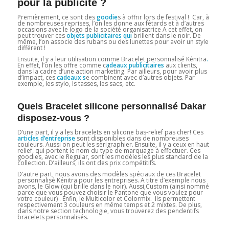
pour la publicité ?
Premièrement, ce sont des
goodie
s à offrir lors de festival ! Car, à
de nombreuses reprises, l’on les donne aux fêtards et à d’autres
occasions avec le logo de la société organisatrice A cet effet, on
peut trouver ces
objets publicitaires qui
brillent dans le noir. De
même, l’on associe des rubans ou des lunettes pour avoir un style
différent !
Ensuite, il y a leur utilisation comme Bracelet personnalisé Kénitra
.
En effet, l’on les offre comme c
adeaux publicitaires
aux clients,
dans la cadre d’une action marketing. Par ailleurs, pour avoir plus
d’impact, ces
cadeaux
s
e combinent avec d’autres objets. Par
exemple, les stylo, ls tasses, les sacs, etc.
Quels Bracelet silicone personnalisé Dakar
disposez-vous ?
D’une part, il y a les bracelets en silicone bas-relief pas cher! Ces
articles d’entreprise
sont disponibles dans de nombreuses
couleurs. Aussi on peut les sérigraphier. Ensuite, il y a ceux en haut
relief, qui portent le nom du type de marquage à effectuer. Ces
goodies, avec le Regular, sont les modèles les plus standard de la
collection. D’ailleurs, ils ont des prix compétitifs.
D’autre part, nous avons des modèles spéciaux de ces Bracelet
personnalisé Kénitra
pour les entreprises. A titre d’exemple nous
avons, le Glow (qui brille dans le noir). Aussi,Custom (ainsi nommé
parce que vous pouvez choisir le Pantone que vous voulez pour
votre couleur) . Enfin, le Multicolor et Colormix. Ils permettent
respectivement 3 couleurs en même temps et 2 mixtes. De plus,
dans notre section technologie, vous trouverez des pendentifs
bracelets personnalisés.