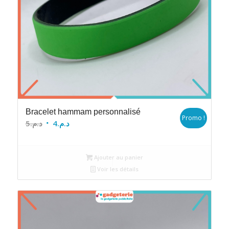
Bracelet hammam personnalisé
Promo !
Le
Le
5
د.م.
4
د.م.
prix
prix
initial
actuel
Ajouter au panier
était :
est :
Voir les détails
د.م.4.
د.م.5.