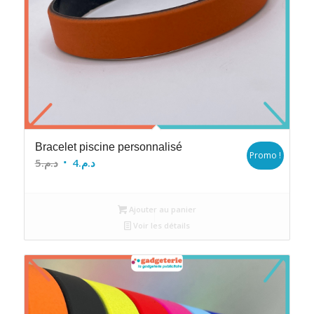
Bracelet piscine personnalisé
Promo !
Le
Le
5
د.م.
4
د.م.
prix
prix
initial
actuel
Ajouter au panier
était :
est :
Voir les détails
د.م.4.
د.م.5.