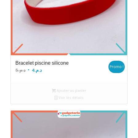
Bracelet piscine silicone
Promo !
Le
Le
5
د.م.
4
د.م.
prix
prix
initial
actuel
Ajouter au panier
était :
est :
Voir les détails
د.م.4.
د.م.5.