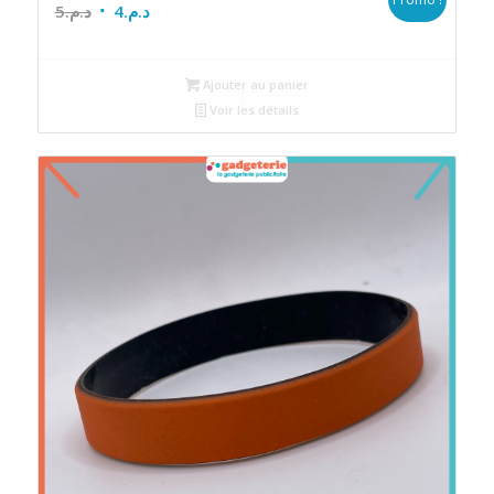
Le
Le
5
د.م.
4
د.م.
prix
prix
initial
actuel
Ajouter au panier
était :
est :
Voir les détails
د.م.4.
د.م.5.