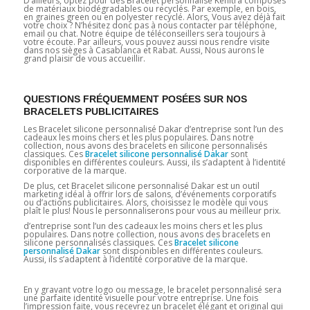
D’ailleurs, optez pour des Bracelet personnalisé Kénitra composés
de matériaux biodégradables ou recyclés. Par exemple, en bois,
en graines green ou en polyester recyclé. Alors, Vous avez déjà fait
votre choix ? N’hésitez donc pas à nous contacter par téléphone,
email ou chat. Notre équipe de téléconseillers sera toujours à
votre écoute. Par ailleurs, vous pouvez aussi nous rendre visite
dans nos sièges à Casablanca et Rabat. Aussi, Nous aurons le
grand plaisir de vous accueillir.
QUESTIONS FRÉQUEMMENT POSÉES SUR NOS
BRACELETS PUBLICITAIRES
Les Bracelet silicone personnalisé Dakar d’entreprise sont l’un des
cadeaux les moins chers et les plus populaires. Dans notre
collection, nous avons des bracelets en silicone personnalisés
classiques. Ces
Bracelet silicone personnalisé Dakar
sont
disponibles en différentes couleurs. Aussi, ils s’adaptent à l’identité
corporative de la marque.
De plus, cet Bracelet silicone personnalisé Dakar est un outil
marketing idéal à offrir lors de salons, d’événements corporatifs
ou d’actions publicitaires. Alors, choisissez le modèle qui vous
plaît le plus! Nous le personnaliserons pour vous au meilleur prix.
d’entreprise sont l’un des cadeaux les moins chers et les plus
populaires. Dans notre collection, nous avons des bracelets en
silicone personnalisés classiques. Ces
Bracelet silicone
personnalisé Dakar
sont disponibles en différentes couleurs.
Aussi, ils s’adaptent à l’identité corporative de la marque.
En y gravant votre logo ou message, le bracelet personnalisé sera
une parfaite identité visuelle pour votre entreprise. Une fois
l’impression faite, vous recevrez un bracelet élégant et original qui