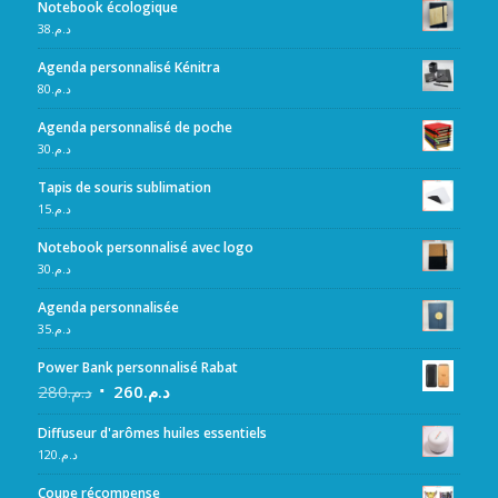
Notebook écologique
38
د.م.
Agenda personnalisé Kénitra
80
د.م.
Agenda personnalisé de poche
30
د.م.
Tapis de souris sublimation
15
د.م.
Notebook personnalisé avec logo
30
د.م.
Agenda personnalisée
35
د.م.
Power Bank personnalisé Rabat
280
د.م.
260
د.م.
Diffuseur d'arômes huiles essentiels
120
د.م.
Coupe récompense