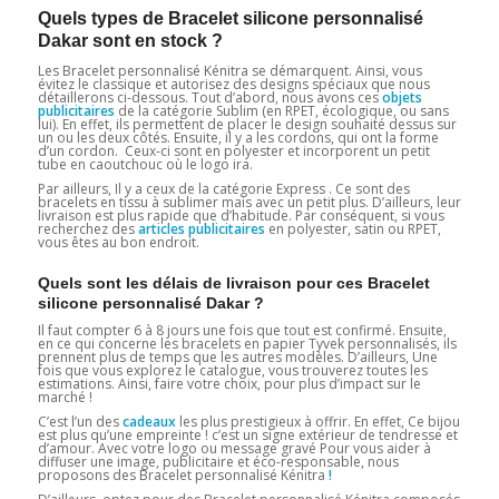
Quels types de Bracelet silicone personnalisé
Dakar sont en stock ?
Les Bracelet personnalisé Kénitra se démarquent. Ainsi, vous
évitez le classique et autorisez des designs spéciaux que nous
détaillerons ci-dessous. Tout d’abord, nous avons ces
objets
publicitaires
de la catégorie Sublim (en RPET, écologique, ou sans
lui). En effet, ils permettent de placer le design souhaité dessus sur
un ou les deux côtés. Ensuite, il y a les cordons, qui ont la forme
d’un cordon. Ceux-ci sont en polyester et incorporent un petit
tube en caoutchouc où le logo ira.
Par ailleurs, Il y a ceux de la catégorie Express . Ce sont des
bracelets en tissu à sublimer mais avec un petit plus. D’ailleurs, leur
livraison est plus rapide que d’habitude. Par conséquent, si vous
recherchez des
articles publicitaires
en polyester, satin ou RPET,
vous êtes au bon endroit.
Quels sont les délais de livraison pour ces Bracelet
silicone personnalisé Dakar ?
Il faut compter 6 à 8 jours une fois que tout est confirmé. Ensuite,
en ce qui concerne les bracelets en papier Tyvek personnalisés, ils
prennent plus de temps que les autres modèles. D’ailleurs, Une
fois que vous explorez le catalogue, vous trouverez toutes les
estimations. Ainsi, faire votre choix, pour plus d’impact sur le
marché !
C’est l’un des
cadeaux
les plus prestigieux à offrir. En effet, Ce bijou
est plus qu’une empreinte ! c’est un signe extérieur de tendresse et
d’amour. Avec votre logo ou message gravé Pour vous aider à
diffuser une image, publicitaire et éco-responsable, nous
proposons des Bracelet personnalisé Kénitra
!