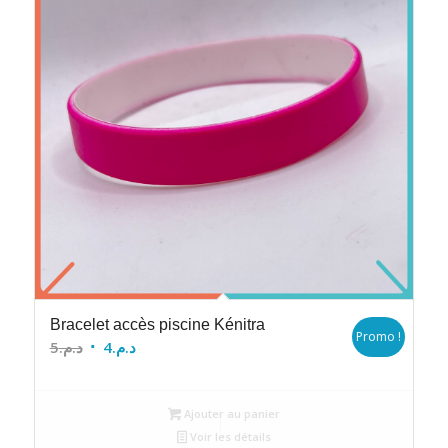
Bracelet accès piscine Kénitra
Promo !
Le
Le
5
د.م.
4
د.م.
prix
prix
initial
actuel
Ajouter au panier
était :
est :
Voir les détails
د.م.4.
د.م.5.