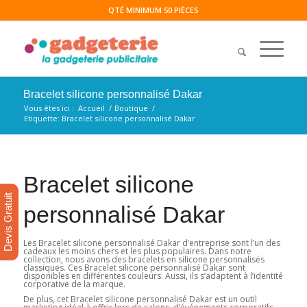
QTÉ MINIMUM 50 PIÈCES
Bracelet silicone personnalisé Dakar
Vous êtes ici :
Accueil
/
Boutique
/
Etiquette: Bracelet silicone personnalisé Dakar
Bracelet silicone
Devis Gratuit
personnalisé Dakar
Les Bracelet silicone personnalisé Dakar d’entreprise sont l’un des
cadeaux les moins chers et les plus populaires. Dans notre
collection, nous avons des bracelets en silicone personnalisés
classiques. Ces Bracelet silicone personnalisé Dakar sont
disponibles en différentes couleurs. Aussi, ils s’adaptent à l’identité
corporative de la marque.
De plus, cet Bracelet silicone personnalisé Dakar est un outil