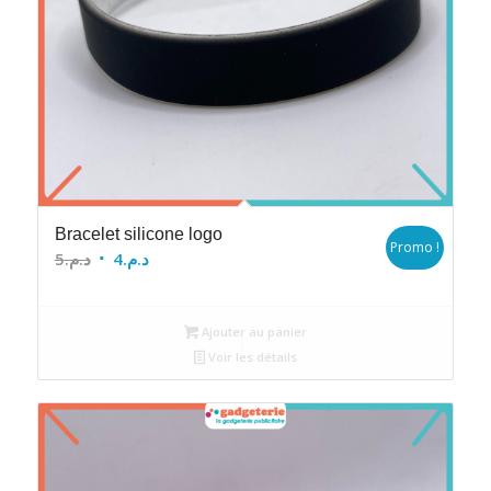
Bracelet silicone logo
Promo !
Le
Le
5
د.م.
4
د.م.
prix
prix
initial
actuel
Ajouter au panier
était :
est :
Voir les détails
د.م.4.
د.م.5.