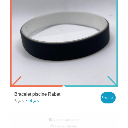
Bracelet piscine Rabat
Promo !
Le
Le
5
د.م.
4
د.م.
prix
prix
initial
actuel
Ajouter au panier
était :
est :
Voir les détails
د.م.4.
د.م.5.