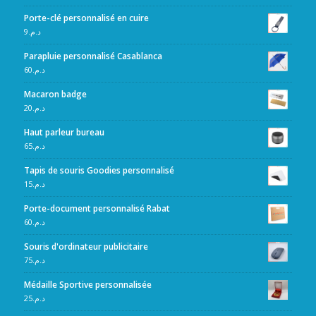
Porte-clé personnalisé en cuire
9
د.م.
Parapluie personnalisé Casablanca
60
د.م.
Macaron badge
20
د.م.
Haut parleur bureau
65
د.م.
Tapis de souris Goodies personnalisé
15
د.م.
Porte-document personnalisé Rabat
60
د.م.
Souris d'ordinateur publicitaire
75
د.م.
Médaille Sportive personnalisée
25
د.م.