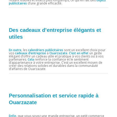
restent visibles et intacts plus longtemps, ce qui en fait des
objets
publicitaires
d’une grande efficacité.
Des cadeaux d’entreprise élégants et
utiles
En outre
, les
calendriers publicitaires
sont un excellent choix pour
vos
cadeaux d’entreprise
à
Ouarzazate
.
C’est en effet
un geste
élégant d’offrir un cadeau utile et pratique à vos clients ou à vos
partenaires.
Cela
renforce la confiance et le sentiment
d’appartenance à votre entreprise. C’est un excellent moyen de
créer des relations solides et durables dans la communauté
d’affaires de Ouarzazate.
Personnalisation et service rapide à
Ouarzazate
Enfin
, que vous soyez une grande entreprise, un petit commerce