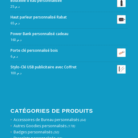
Bouteille d'eau personnalisée
25
د.م.
Haut parleur personnalisé Rabat
65
د.م.
Power Bank personnalisé cadeau
160
د.م.
Porte clé personnalisé bois
6
د.م.
Stylo-Clé USB publicitaire avec Coffret
100
د.م.
CATÉGORIES DE PRODUITS
Accessoires de Bureau personnalisés
(64)
Autres Goodies personnalisés
(178)
Badges personnalisés
(50)