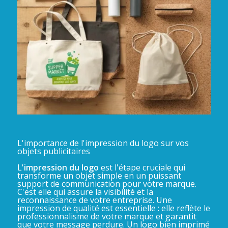
L'importance de l'impression du logo sur vos
objets publicitaires
L'
impression du logo
est l'étape cruciale qui
transforme un objet simple en un puissant
support de communication pour votre marque.
C'est elle qui assure la visibilité et la
reconnaissance de votre entreprise. Une
impression de qualité est essentielle : elle reflète le
professionnalisme de votre marque et garantit
que votre message perdure. Un logo bien imprimé