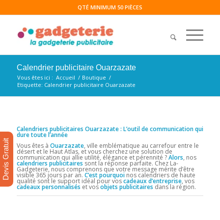
QTÉ MINIMUM 50 PIÈCES
Calendrier publicitaire Ouarzazate
Vous êtes ici :
Accueil
/
Boutique
/
Etiquette: Calendrier publicitaire Ouarzazate
Calendriers publicitaires Ouarzazate : L’outil de communication qui
dure toute l’année
Devis Gratuit
Vous êtes à
Ouarzazate
, ville emblématique au carrefour entre le
désert et le Haut Atlas, et vous cherchez une solution de
communication qui allie utilité, élégance et pérennité ?
Alors
, nos
calendriers publicitaires
sont la réponse parfaite. Chez La-
Gadgeterie, nous comprenons que votre message mérite d’être
visible 365 jours par an.
C’est pourquoi
nos calendriers de haute
qualité sont le support idéal pour vos
cadeaux d’entreprise
, vos
cadeaux personnalisés
et vos
objets publicitaires
dans la région.