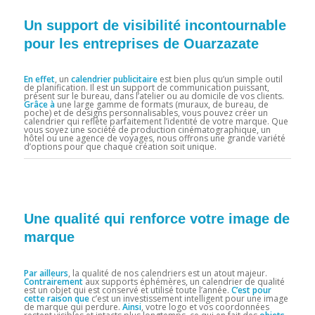
Un support de visibilité incontournable
pour les entreprises de Ouarzazate
En effet
, un
calendrier publicitaire
est bien plus qu’un simple outil
de planification. Il est un support de communication puissant,
présent sur le bureau, dans l’atelier ou au domicile de vos clients.
Grâce à
une large gamme de formats (muraux, de bureau, de
poche) et de designs personnalisables, vous pouvez créer un
calendrier qui reflète parfaitement l’identité de votre marque. Que
vous soyez une société de production cinématographique, un
hôtel ou une agence de voyages, nous offrons une grande variété
d’options pour que chaque création soit unique.
Une qualité qui renforce votre image de
marque
Par ailleurs
, la qualité de nos calendriers est un atout majeur.
Contrairement
aux supports éphémères, un calendrier de qualité
est un objet qui est conservé et utilisé toute l’année.
C’est pour
cette raison que
c’est un investissement intelligent pour une image
de marque qui perdure.
Ainsi
, votre logo et vos coordonnées