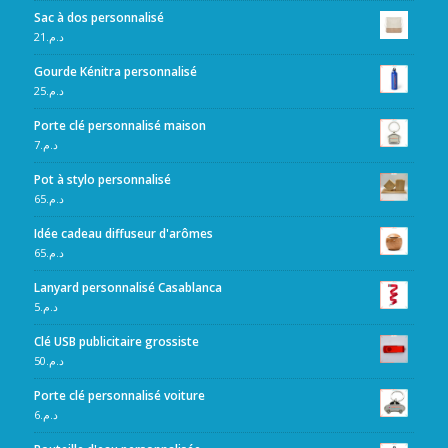
Sac à dos personnalisé
21
د.م.
Gourde Kénitra personnalisé
25
د.م.
Porte clé personnalisé maison
7
د.م.
Pot à stylo personnalisé
65
د.م.
Idée cadeau diffuseur d'arômes
65
د.م.
Lanyard personnalisé Casablanca
5
د.م.
Clé USB publicitaire grossiste
50
د.م.
Porte clé personnalisé voiture
6
د.م.