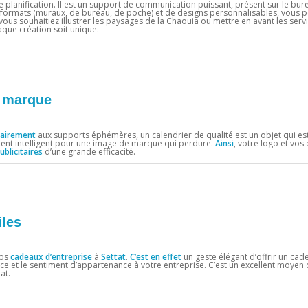
e planification. Il est un support de communication puissant, présent sur le bur
ormats (muraux, de bureau, de poche) et de designs personnalisables, vous p
vous souhaitiez illustrer les paysages de la Chaouia ou mettre en avant les serv
que création soit unique.
e marque
rairement
aux supports éphémères, un calendrier de qualité est un objet qui es
ment intelligent pour une image de marque qui perdure.
Ainsi
, votre logo et vo
ublicitaires
d’une grande efficacité.
iles
vos
cadeaux d’entreprise
à
Settat
.
C’est en effet
un geste élégant d’offrir un cade
ce et le sentiment d’appartenance à votre entreprise. C’est un excellent moyen
at.