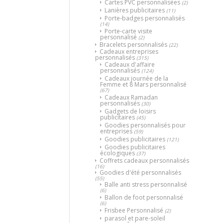
Cartes PVC personnalisées
(2)
Lanières publicitaires
(11)
Porte-badges personnalisés
(14)
Porte-carte visite
personnalisé
(2)
Bracelets personnalisés
(22)
Cadeaux entreprises
personnalisés
(315)
Cadeaux d'affaire
personnalisés
(124)
Cadeaux journée de la
Femme et 8 Mars personnalisé
(67)
Cadeaux Ramadan
personnalisés
(30)
Gadgets de loisirs
publicitaires
(45)
Goodies personnalisés pour
entreprises
(59)
Goodies publicitaires
(121)
Goodies publicitaires
écologiques
(37)
Coffrets cadeaux personnalisés
(16)
Goodies d'été personnalisés
(55)
Balle anti stress personnalisé
(6)
Ballon de foot personnalisé
(6)
Frisbee Personnalisé
(2)
parasol et pare-soleil