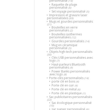
personnalisé
(14)
Raquette de plage
personnalisé
(6)
Set voyage personnalisé
(5)
Impression et gravure laser
personnalisées
(69)
Mugs et gourdes personnalisés
(21)
Bouteilles en verre
personnalisés
(2)
Bouteilles isothermes
personnalisées
(12)
Gourdes personnalisés
(14)
Mug en céramique
personnalisé
(5)
Objets high-tech personnalisés
(30)
Clés USB personnalisées avec
logo
(7)
Haut-parleurs Bluetooth
personnalisés
(9)
Power Banks personnalisés
avec logo
(8)
Porte-clés personnalisés
(14)
porte clé en bois
(4)
Porte clé en cuir
(4)
Porte clé en métal
(6)
Porte clé en plastique
(1)
Sac publicitaires personnalisés
(22)
Sac écologique personnalisé
(10)
sac papier personnalisé
(6)