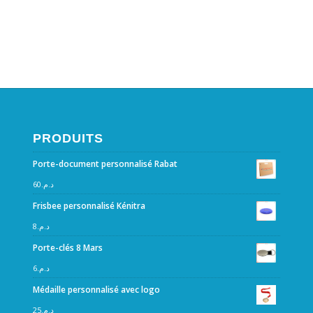
PRODUITS
Porte-document personnalisé Rabat
60
د.م.
Frisbee personnalisé Kénitra
8
د.م.
Porte-clés 8 Mars
6
د.م.
Médaille personnalisé avec logo
25
د.م.