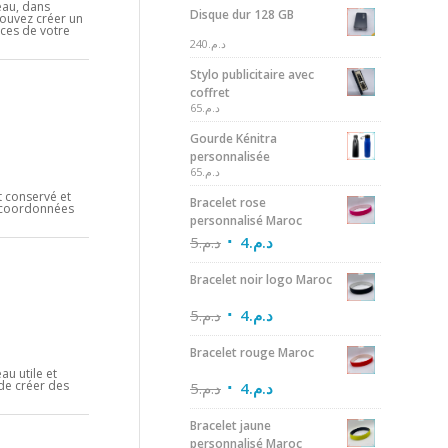
eau, dans
Disque dur 128 GB
ouvez créer un
ices de votre
240
د.م.
Stylo publicitaire avec
coffret
65
د.م.
Gourde Kénitra
personnalisée
65
د.م.
t conservé et
Bracelet rose
s coordonnées
personnalisé Maroc
5
د.م.
4
د.م.
Bracelet noir logo Maroc
5
د.م.
4
د.م.
Bracelet rouge Maroc
au utile et
 de créer des
5
د.م.
4
د.م.
Bracelet jaune
personnalisé Maroc