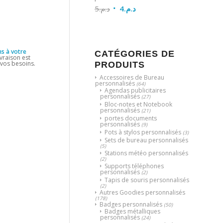
5
د.م.
4
د.م.
s à votre
CATÉGORIES DE
ivraison est
à vos besoins.
PRODUITS
Accessoires de Bureau
personnalisés
(64)
Agendas publicitaires
personnalisés
(27)
Bloc-notes et Notebook
personnalisés
(21)
portes documents
personnalisés
(9)
Pots à stylos personnalisés
(3)
Sets de bureau personnalisés
(5)
Stations météo personnalisés
(2)
Supports téléphones
personnalisés
(2)
Tapis de souris personnalisés
(2)
Autres Goodies personnalisés
(178)
Badges personnalisés
(50)
Badges métalliques
personnalisés
(24)