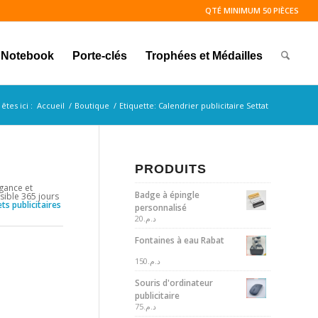
QTÉ MINIMUM 50 PIÈCES
Notebook
Porte-clés
Trophées et Médailles
êtes ici :
Accueil
/
Boutique
/
Etiquette: Calendrier publicitaire Settat
PRODUITS
égance et
Badge à épingle
sible 365 jours
ts publicitaires
personnalisé
20
د.م.
Fontaines à eau Rabat
150
د.م.
Souris d'ordinateur
publicitaire
75
د.م.