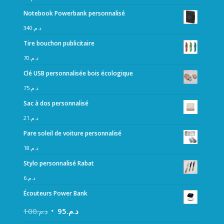
Notebook Powerbank personnalisé
340
د.م.
Tire bouchon publicitaire
70
د.م.
Clé USB personnalisée bois écologique
75
د.م.
Sac à dos personnalisé
21
د.م.
Pare soleil de voiture personnalisé
18
د.م.
Stylo personnalisé Rabat
6
د.م.
Écouteurs Power Bank
100
د.م.
95
د.م.