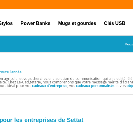
Stylos
Power Banks
Mugs et gourdes
Clés USB
Vous 
 toute l’année
 agricole, et vous cherchez une solution de communication qui allie utilité, él
aite. Chez La-Gadgeterie, nous comprenons que votre message mérite d’être vi
port idéal pour vos
cadeaux d’entreprise
, vos
cadeaux personnalisés
et vos
obje
pour les entreprises de Settat