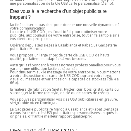
une personnalisation de la Clé USB carte personnalisé (Démo).
Etes vous à la recherche d’un objet publicitaire
frappant ?
facile à utiliser et pas cher pour donner une nouvelle dynamique à
votre communication.
La carte clé USB COD , est l’outil idéal pour optimiser votre
publicité, aux couleurs de votre entreprise, tout en faisant plaisir à
vos clients ou prospects.
Opérant depuis ses sièges à Casablanca et Rabat, La Gadgeterie
publicitaire Maroc .
Vous propose un large choix de carte clé USB COD de haute
qualité, parfaitement adaptées à vos besoins.
Ainsi qu’ils répondant à toutes normes professionnelles pour vous
garantir une utilisation facile et sécurisée.
Pour diffuser mieux le message de votre entreprise. Nous mettons
à votre disposition des carte clé USB COD portant votre logo,
visuel ou message et variant selon la capacité de stockage (de 4 a
6Go).
la matière de fabrication (métal, twitter, cuir, bois, cristal, carte ou
silicone) ,et la forme (de stylo, de clé ou de cartes de crédit).
Vous pouvez personnaliser vos clés USB publicitaires en gravure,
sérigraphie ou en Dominga .
La Gadgeterie publicitaire Maroc à Casablanca et Rabat .S’engage
à vous livrer des clés USB publicitaires personnalisées uniques et
originales, offrant le meilleur rapport qualité/prix.
DES carte clé USB COD :