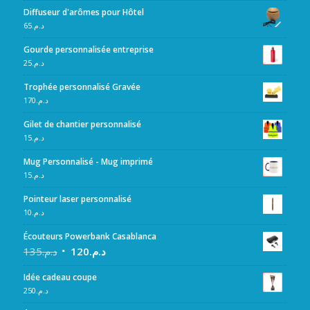
Diffuseur d'arômes pour Hôtel
65
د.م.
Gourde personnalisée entreprise
25
د.م.
Trophée personnalisé Gravée
170
د.م.
Gilet de chantier personnalisé
15
د.م.
Mug Personnalisé - Mug imprimé
15
د.م.
Pointeur laser personnalisé
10
د.م.
Écouteurs Powerbank Casablanca
135
د.م.
120
د.م.
Idée cadeau coupe
250
د.م.