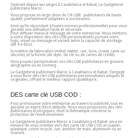
Opérant depuis ses sièges à Casablanca et Rabat, La Gadgeterie
publicitaire Maroc .
Vous propose un large choix de Clé USB publicitaires de haute
qualité, parfaitement adaptées à vos besoins.
Ainsi qu’ils répondant à toutes normes professionnelles pour vous
garantir une utilisation facile et sécurisée.
Pour diffuser mieux le message de votre entreprise. Nous mettons
à votre disposition des clés USB personnalisées portant votre
logo, visuel ou message et variant selon la capacité de stockage
(de 4 a 6Go).
la matière de fabrication (métal, twitter, cuir, bois, cristal, carte ou
silicone) ,et la forme (de stylo, de clé ou de cartes de crédit).
Vous pouvez personnaliser vos clés USB publicitaires en gravure,
sérigraphie ou en Doming .
La Gadgeterie publicitaire Maroc à Casablanca et Rabat .S’engage
à vous livrer des clés USB publicitaires personnalisées uniques et
originales, offrant le meilleur rapport qualité/prix.
DES carte clé USB COD :
Pour promouvoir votre entreprise au travers la publicité, tout en
gardant un esprit d’éco-attitude. Nous vous proposons des clés
publicitaires écologiques, dont la thématique concerne la
protection de l’environnement.
La Gadgeterie publicitaire Maroc à Casablanca et Rabat ,sera en
mesure de vous orienter vers des carte clé USB COD en papier,
plastique, coton recyclé, cuir, amidon de mais, aluminium ou en
chanvre.