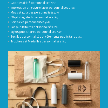
Goodies d'été personnalisés
(55)
Impression et gravure laser personnalisées
(69)
Mugs et gourdes personnalisés
(21)
Objets high-tech personnalisés
(30)
Porte-clés personnalisés
(14)
Sac publicitaires personnalisés
(22)
Stylos publicitaires personnalisés
(28)
Textiles personnalisés et vêtements publicitaires
(37)
Trophées et Médailles personnalisés
(51)