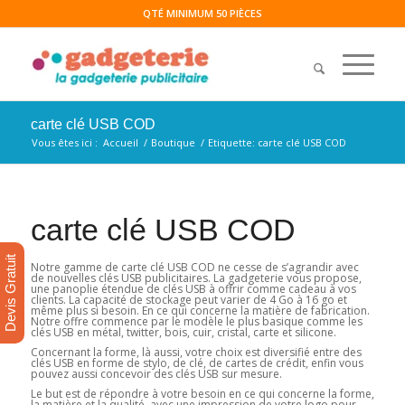
QTÉ MINIMUM 50 PIÈCES
carte clé USB COD
Vous êtes ici :
Accueil
/
Boutique
/
Etiquette: carte clé USB COD
carte clé USB COD
Devis Gratuit
Notre gamme de carte clé USB COD ne cesse de s’agrandir avec
de nouvelles clés USB publicitaires. La gadgeterie vous propose,
une panoplie étendue de clés USB à offrir comme cadeau à vos
clients. La capacité de stockage peut varier de 4 Go à 16 go et
même plus si besoin. En ce qui concerne la matière de fabrication.
Notre offre commence par le modèle le plus basique comme les
clés USB en métal, twitter, bois, cuir, cristal, carte et silicone.
Concernant la forme, là aussi, votre choix est diversifié entre des
clés USB en forme de stylo, de clé, de cartes de crédit, enfin vous
pouvez aussi concevoir des clés USB sur mesure.
Le but est de répondre à votre besoin en ce qui concerne la forme,
la matière et la qualité, avec une impression de votre logo pour