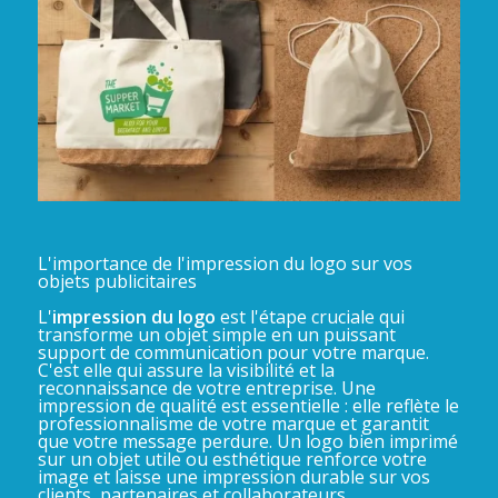
L'importance de l'impression du logo sur vos
objets publicitaires
L'
impression du logo
est l'étape cruciale qui
transforme un objet simple en un puissant
support de communication pour votre marque.
C'est elle qui assure la visibilité et la
reconnaissance de votre entreprise. Une
impression de qualité est essentielle : elle reflète le
professionnalisme de votre marque et garantit
que votre message perdure. Un logo bien imprimé
sur un objet utile ou esthétique renforce votre
image et laisse une impression durable sur vos
clients, partenaires et collaborateurs.