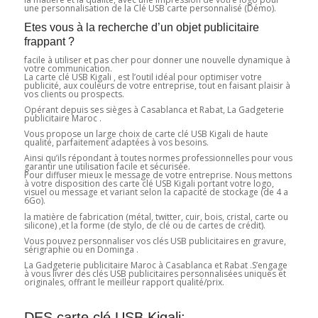
une personnalisation de la Clé USB carte personnalisé (Démo).
Etes vous à la recherche d’un objet publicitaire
frappant ?
facile à utiliser et pas cher pour donner une nouvelle dynamique à
votre communication.
La carte clé USB Kigali , est l’outil idéal pour optimiser votre
publicité, aux couleurs de votre entreprise, tout en faisant plaisir à
vos clients ou prospects.
Opérant depuis ses sièges à Casablanca et Rabat, La Gadgeterie
publicitaire Maroc .
Vous propose un large choix de carte clé USB Kigali de haute
qualité, parfaitement adaptées à vos besoins.
Ainsi qu’ils répondant à toutes normes professionnelles pour vous
garantir une utilisation facile et sécurisée.
Pour diffuser mieux le message de votre entreprise. Nous mettons
à votre disposition des carte clé USB Kigali portant votre logo,
visuel ou message et variant selon la capacité de stockage (de 4 a
6Go).
la matière de fabrication (métal, twitter, cuir, bois, cristal, carte ou
silicone) ,et la forme (de stylo, de clé ou de cartes de crédit).
Vous pouvez personnaliser vos clés USB publicitaires en gravure,
sérigraphie ou en Dominga .
La Gadgeterie publicitaire Maroc à Casablanca et Rabat .S’engage
à vous livrer des clés USB publicitaires personnalisées uniques et
originales, offrant le meilleur rapport qualité/prix.
DES carte clé USB Kigali: