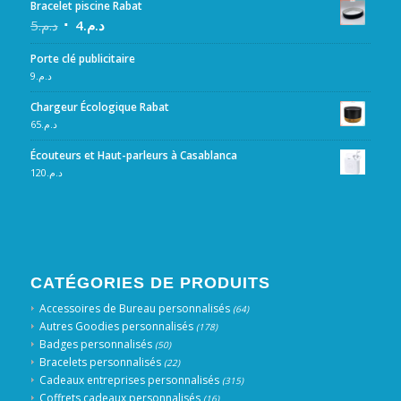
Bracelet piscine Rabat
5
د.م.
4
د.م.
Porte clé publicitaire
9
د.م.
Chargeur Écologique Rabat
65
د.م.
Écouteurs et Haut-parleurs à Casablanca
120
د.م.
CATÉGORIES DE PRODUITS
Accessoires de Bureau personnalisés
(64)
Autres Goodies personnalisés
(178)
Badges personnalisés
(50)
Bracelets personnalisés
(22)
Cadeaux entreprises personnalisés
(315)
Coffrets cadeaux personnalisés
(16)