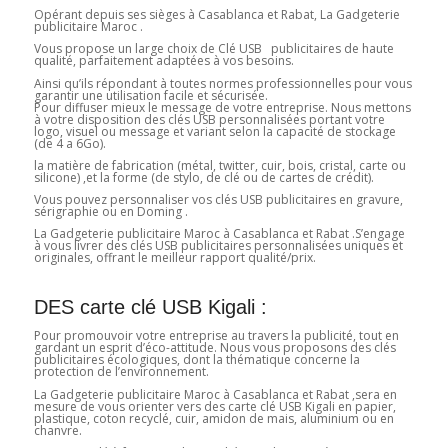
Opérant depuis ses sièges à Casablanca et Rabat, La Gadgeterie
publicitaire Maroc .
Vous propose un large choix de Clé USB publicitaires de haute
qualité, parfaitement adaptées à vos besoins.
Ainsi qu’ils répondant à toutes normes professionnelles pour vous
garantir une utilisation facile et sécurisée.
Pour diffuser mieux le message de votre entreprise. Nous mettons
à votre disposition des clés USB personnalisées portant votre
logo, visuel ou message et variant selon la capacité de stockage
(de 4 a 6Go).
la matière de fabrication (métal, twitter, cuir, bois, cristal, carte ou
silicone) ,et la forme (de stylo, de clé ou de cartes de crédit).
Vous pouvez personnaliser vos clés USB publicitaires en gravure,
sérigraphie ou en Doming .
La Gadgeterie publicitaire Maroc à Casablanca et Rabat .S’engage
à vous livrer des clés USB publicitaires personnalisées uniques et
originales, offrant le meilleur rapport qualité/prix.
DES carte clé USB Kigali :
Pour promouvoir votre entreprise au travers la publicité, tout en
gardant un esprit d’éco-attitude. Nous vous proposons des clés
publicitaires écologiques, dont la thématique concerne la
protection de l’environnement.
La Gadgeterie publicitaire Maroc à Casablanca et Rabat ,sera en
mesure de vous orienter vers des carte clé USB Kigali en papier,
plastique, coton recyclé, cuir, amidon de mais, aluminium ou en
chanvre.