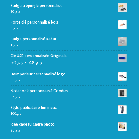
Badge à épingle personnalisé
20
د.م.
Porte clé personnalisé bois
6
د.م.
Badge personnalisé Rabat
1
د.م.
Clé USB personnalisée Originale
50
د.م.
48
د.م.
Haut parleur personnalisé logo
65
د.م.
Notebook personnalisé Goodies
45
د.م.
Stylo publicitaire lumineux
100
د.م.
Idée cadeau Cadre photo
25
د.م.