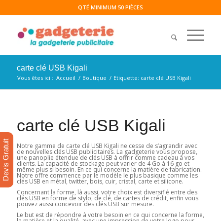
QTÉ MINIMUM 50 PIÈCES
carte clé USB Kigali
Vous êtes ici :
Accueil
/
Boutique
/
Etiquette: carte clé USB Kigali
carte clé USB Kigali
Devis Gratuit
Notre gamme de carte clé USB Kigali ne cesse de s’agrandir avec
de nouvelles clés USB publicitaires. La gadgeterie vous propose,
une panoplie étendue de clés USB à offrir comme cadeau à vos
clients. La capacité de stockage peut varier de 4 Go à 16 go et
même plus si besoin. En ce qui concerne la matière de fabrication.
Notre offre commence par le modèle le plus basique comme les
clés USB en métal, twitter, bois, cuir, cristal, carte et silicone.
Concernant la forme, là aussi, votre choix est diversifié entre des
clés USB en forme de stylo, de clé, de cartes de crédit, enfin vous
pouvez aussi concevoir des clés USB sur mesure.
Le but est de répondre à votre besoin en ce qui concerne la forme,
la matière et la qualité, avec une impression de votre logo pour