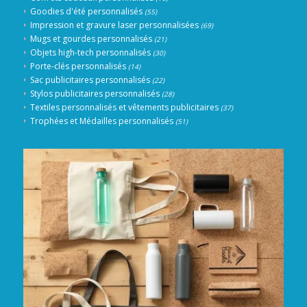
Goodies d'été personnalisés
(55)
Impression et gravure laser personnalisées
(69)
Mugs et gourdes personnalisés
(21)
Objets high-tech personnalisés
(30)
Porte-clés personnalisés
(14)
Sac publicitaires personnalisés
(22)
Stylos publicitaires personnalisés
(28)
Textiles personnalisés et vêtements publicitaires
(37)
Trophées et Médailles personnalisés
(51)