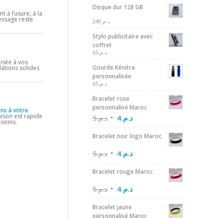
Disque dur 128 GB
t à l’usure, à la
essage reste
240
د.م.
Stylo publicitaire avec
coffret
65
د.م.
lisée à vos
Gourde Kénitra
lations solides
personnalisée
65
د.م.
Bracelet rose
personnalisé Maroc
ns à votre
raison est rapide
5
د.م.
4
د.م.
esoins.
Bracelet noir logo Maroc
5
د.م.
4
د.م.
Bracelet rouge Maroc
5
د.م.
4
د.م.
Bracelet jaune
personnalisé Maroc