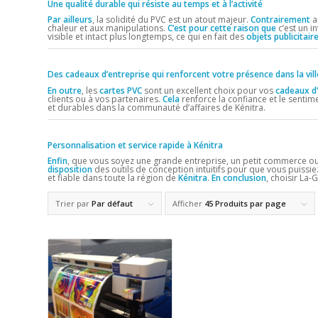
Une qualité durable qui résiste au temps et à l’activité
Par ailleurs
, la solidité du PVC est un atout majeur.
Contrairement
a
chaleur et aux manipulations.
C’est pour cette raison que
c’est un i
visible et intact plus longtemps, ce qui en fait des
objets publicitair
Des cadeaux d’entreprise qui renforcent votre présence dans la vill
En outre
, les
cartes PVC
sont un excellent choix pour vos
cadeaux d’
clients ou à vos partenaires.
Cela
renforce la confiance et le sentim
et durables dans la communauté d’affaires de Kénitra.
Personnalisation et service rapide à Kénitra
Enfin
, que vous soyez une grande entreprise, un petit commerce ou
disposition
des outils de conception intuitifs pour que vous puissi
et fiable dans toute la région de
Kénitra
.
En conclusion
, choisir La-
Trier par
Par défaut
Afficher
45 Produits par page