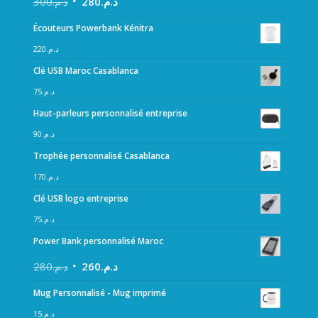
300
د.م.
280
د.م.
Écouteurs Powerbank Kénitra
220
د.م.
Clé USB Maroc Casablanca
75
د.م.
Haut-parleurs personnalisé entreprise
90
د.م.
Trophée personnalisé Casablanca
170
د.م.
Clé USB logo entreprise
75
د.م.
Power Bank personnalisé Maroc
280
د.م.
260
د.م.
Mug Personnalisé - Mug imprimé
15
د.م.