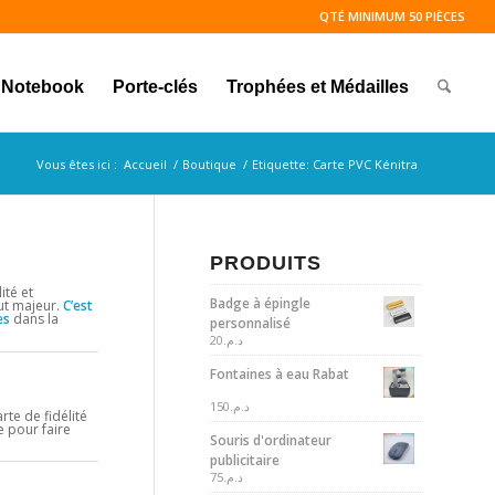
QTÉ MINIMUM 50 PIÈCES
Notebook
Porte-clés
Trophées et Médailles
Vous êtes ici :
Accueil
/
Boutique
/
Etiquette: Carte PVC Kénitra
PRODUITS
ité et
Badge à épingle
ut majeur.
C’est
es
dans la
personnalisé
20
د.م.
Fontaines à eau Rabat
150
د.م.
rte de fidélité
 pour faire
Souris d'ordinateur
publicitaire
75
د.م.