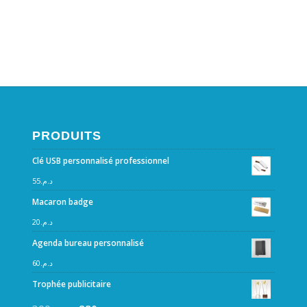
PRODUITS
Clé USB personnalisé professionnel
55
د.م.
Macaron badge
20
د.م.
Agenda bureau personnalisé
60
د.م.
Trophée publicitaire