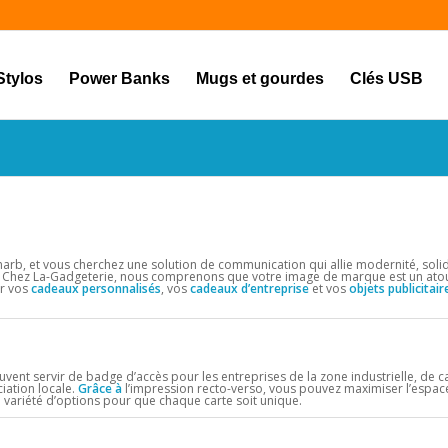
Stylos
Power Banks
Mugs et gourdes
Clés USB
Gharb, et vous cherchez une solution de communication qui allie modernité, solid
e. Chez La-Gadgeterie, nous comprenons que votre image de marque est un ato
ur vos
cadeaux personnalisés
, vos
cadeaux d’entreprise
et vos
objets publicitair
uvent servir de badge d’accès pour les entreprises de la zone industrielle, de ca
ation locale.
Grâce à
l’impression recto-verso, vous pouvez maximiser l’espace
 variété d’options pour que chaque carte soit unique.