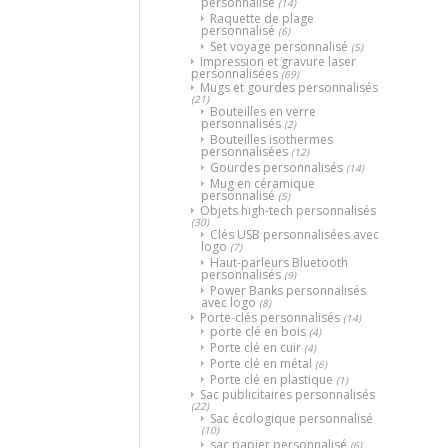
personnalisé
(14)
Raquette de plage
personnalisé
(6)
Set voyage personnalisé
(5)
Impression et gravure laser
personnalisées
(69)
Mugs et gourdes personnalisés
(21)
Bouteilles en verre
personnalisés
(2)
Bouteilles isothermes
personnalisées
(12)
Gourdes personnalisés
(14)
Mug en céramique
personnalisé
(5)
Objets high-tech personnalisés
(30)
Clés USB personnalisées avec
logo
(7)
Haut-parleurs Bluetooth
personnalisés
(9)
Power Banks personnalisés
avec logo
(8)
Porte-clés personnalisés
(14)
porte clé en bois
(4)
Porte clé en cuir
(4)
Porte clé en métal
(6)
Porte clé en plastique
(1)
Sac publicitaires personnalisés
(22)
Sac écologique personnalisé
(10)
sac papier personnalisé
(6)