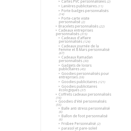
Cartes PVC personnalisées
(2)
Lanières publicitaires
(11)
Porte-badges personnalisés
(14)
Porte-carte visite
personnalisé
(2)
Bracelets personnalisés
(22)
Cadeaux entreprises
personnalisés
(315)
Cadeaux d'affaire
personnalisés
(124)
Cadeaux journée de la
Femme et 8 Mars personnalisé
(67)
Cadeaux Ramadan
personnalisés
(30)
Gadgets de loisirs
publicitaires
(45)
Goodies personnalisés pour
entreprises
(59)
Goodies publicitaires
(121)
Goodies publicitaires
écologiques
(37)
Coffrets cadeaux personnalisés
(16)
Goodies d'été personnalisés
(55)
Balle anti stress personnalisé
(6)
Ballon de foot personnalisé
(6)
Frisbee Personnalisé
(2)
parasol et pare-soleil