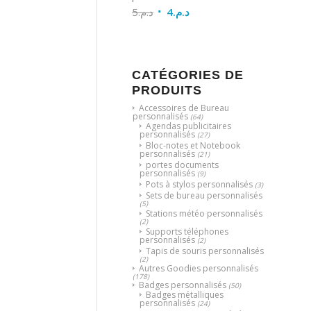
5
د.م.
4
د.م.
CATÉGORIES DE
PRODUITS
Accessoires de Bureau
personnalisés
(64)
Agendas publicitaires
personnalisés
(27)
Bloc-notes et Notebook
personnalisés
(21)
portes documents
personnalisés
(9)
Pots à stylos personnalisés
(3)
Sets de bureau personnalisés
(5)
Stations météo personnalisés
(2)
Supports téléphones
personnalisés
(2)
Tapis de souris personnalisés
(2)
Autres Goodies personnalisés
(178)
Badges personnalisés
(50)
Badges métalliques
personnalisés
(24)