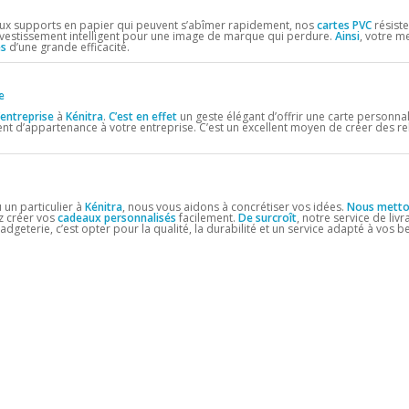
ux supports en papier qui peuvent s’abîmer rapidement, nos
cartes PVC
résisten
nvestissement intelligent pour une image de marque qui perdure.
Ainsi
, votre m
es
d’une grande efficacité.
e
entreprise
à
Kénitra
.
C’est en effet
un geste élégant d’offrir une carte personna
ent d’appartenance à votre entreprise. C’est un excellent moyen de créer des re
 un particulier à
Kénitra
, nous vous aidons à concrétiser vos idées.
Nous metto
ez créer vos
cadeaux personnalisés
facilement.
De surcroît
, notre service de liv
Gadgeterie, c’est opter pour la qualité, la durabilité et un service adapté à vos b