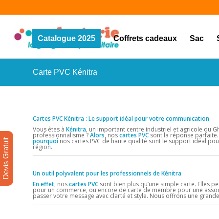
Catalogue 2025
Coffrets cadeaux
Sac
Carte PVC Kénitra
Cartes PVC Kénitra : Le support idéal pour votre communication
Vous êtes à
Kénitra
, un important centre industriel et agricole du 
professionnalisme ?
Alors
, nos
cartes PVC
sont la réponse parfait
pourquoi
nos cartes PVC de haute qualité sont le support idéal po
Devis Gratuit
région.
Un outil polyvalent pour les professionnels de Kénitra
En effet
, nos
cartes PVC
sont bien plus qu’une simple carte. Elles pe
pour un commerce, ou encore de carte de membre pour une associ
passer votre message avec clarté et style. Nous offrons une grande