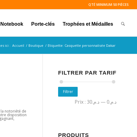
QTÉ MINIMUM 50 PIÈCES
Notebook
Porte-clés
Trophées et Médailles
s ici :
Accueil
/
Boutique
/
Etiquette: Casquette personnalisée Dakar
FILTRER PAR TARIF
Filtrer
Prix :
د.م.30
—
د.م.0
 la notoriété de
otre disposition
 gagnant,
PRODUITS