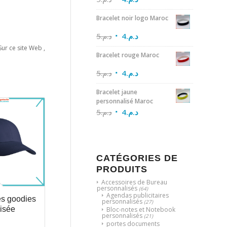
Bracelet noir logo Maroc
5
د.م.
4
د.م.
Sur ce site Web ,
Bracelet rouge Maroc
5
د.م.
4
د.م.
Bracelet jaune
personnalisé Maroc
5
د.م.
4
د.م.
CATÉGORIES DE
PRODUITS
Accessoires de Bureau
personnalisés
(64)
Agendas publicitaires
s goodies
personnalisés
(27)
isée
Bloc-notes et Notebook
personnalisés
(21)
portes documents