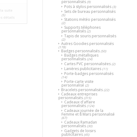
personnalisés
(9)
Pots à stylos personnalisés
(3)
la suite
Sets de bureau personnalisés
(5)
es détails
Stations météo personnalisés
(2)
Supports téléphones
personnalisés
(2)
Tapis de souris personnalisés
(2)
Autres Goodies personnalisés
(178)
Badges personnalisés
(50)
Badges métalliques
personnalisés
(24)
Cartes PVC personnalisées
(2)
Lanières publicitaires
(11)
Porte-badges personnalisés
(14)
Porte-carte visite
personnalisé
(2)
Bracelets personnalisés
(22)
Cadeaux entreprises
personnalisés
(315)
Cadeaux d'affaire
personnalisés
(124)
Cadeaux journée de la
Femme et 8 Mars personnalisé
(67)
Cadeaux Ramadan
personnalisés
(30)
Gadgets de loisirs
publicitaires
(45)