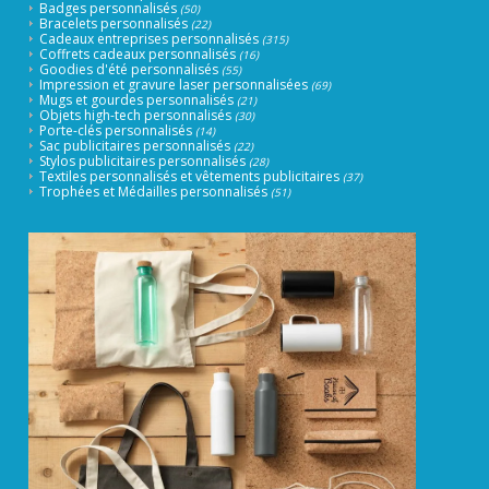
Badges personnalisés
(50)
Bracelets personnalisés
(22)
Cadeaux entreprises personnalisés
(315)
Coffrets cadeaux personnalisés
(16)
Goodies d'été personnalisés
(55)
Impression et gravure laser personnalisées
(69)
Mugs et gourdes personnalisés
(21)
Objets high-tech personnalisés
(30)
Porte-clés personnalisés
(14)
Sac publicitaires personnalisés
(22)
Stylos publicitaires personnalisés
(28)
Textiles personnalisés et vêtements publicitaires
(37)
Trophées et Médailles personnalisés
(51)