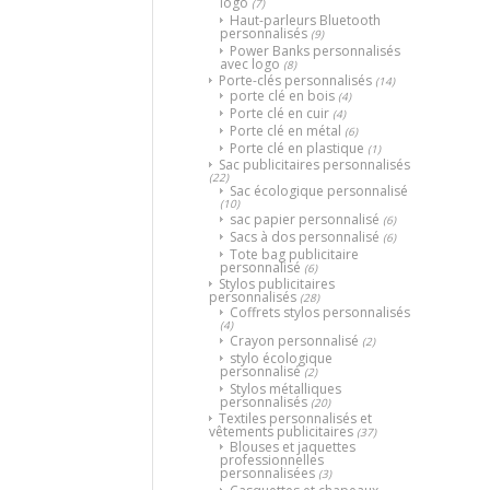
logo
(7)
Haut-parleurs Bluetooth
personnalisés
(9)
Power Banks personnalisés
avec logo
(8)
Porte-clés personnalisés
(14)
porte clé en bois
(4)
Porte clé en cuir
(4)
Porte clé en métal
(6)
Porte clé en plastique
(1)
Sac publicitaires personnalisés
(22)
Sac écologique personnalisé
(10)
sac papier personnalisé
(6)
Sacs à dos personnalisé
(6)
Tote bag publicitaire
personnalisé
(6)
Stylos publicitaires
personnalisés
(28)
Coffrets stylos personnalisés
(4)
Crayon personnalisé
(2)
stylo écologique
personnalisé
(2)
Stylos métalliques
personnalisés
(20)
Textiles personnalisés et
vêtements publicitaires
(37)
Blouses et jaquettes
professionnelles
personnalisées
(3)