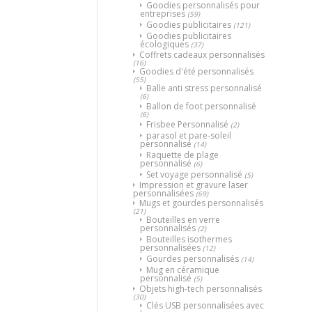
Goodies personnalisés pour
entreprises
(59)
Goodies publicitaires
(121)
Goodies publicitaires
écologiques
(37)
Coffrets cadeaux personnalisés
(16)
Goodies d'été personnalisés
(55)
Balle anti stress personnalisé
(6)
Ballon de foot personnalisé
(6)
Frisbee Personnalisé
(2)
parasol et pare-soleil
personnalisé
(14)
Raquette de plage
personnalisé
(6)
Set voyage personnalisé
(5)
Impression et gravure laser
personnalisées
(69)
Mugs et gourdes personnalisés
(21)
Bouteilles en verre
personnalisés
(2)
Bouteilles isothermes
personnalisées
(12)
Gourdes personnalisés
(14)
Mug en céramique
personnalisé
(5)
Objets high-tech personnalisés
(30)
Clés USB personnalisées avec