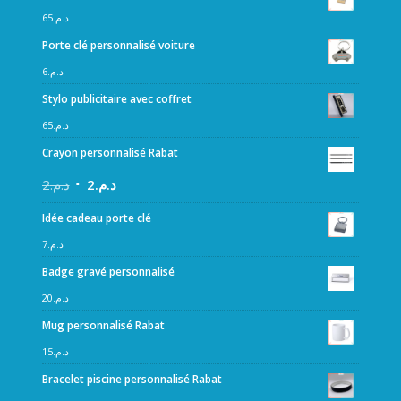
65
د.م.
Porte clé personnalisé voiture
6
د.م.
Stylo publicitaire avec coffret
65
د.م.
Crayon personnalisé Rabat
2
د.م.
2
د.م.
Idée cadeau porte clé
7
د.م.
Badge gravé personnalisé
20
د.م.
Mug personnalisé Rabat
15
د.م.
Bracelet piscine personnalisé Rabat