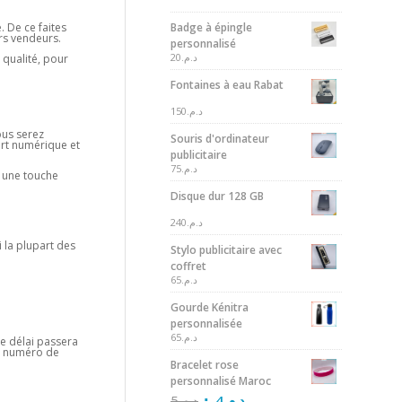
Badge à épingle
. De ce faites
urs vendeurs.
personnalisé
20
د.م.
 qualité, pour
Fontaines à eau Rabat
150
د.م.
ous serez
Souris d'ordinateur
fert numérique et
publicitaire
75
د.م.
e une touche
Disque dur 128 GB
240
د.م.
i la plupart des
Stylo publicitaire avec
coffret
65
د.م.
Gourde Kénitra
personnalisée
65
د.م.
ce délai passera
le numéro de
Bracelet rose
personnalisé Maroc
5
د.م.
4
د.م.