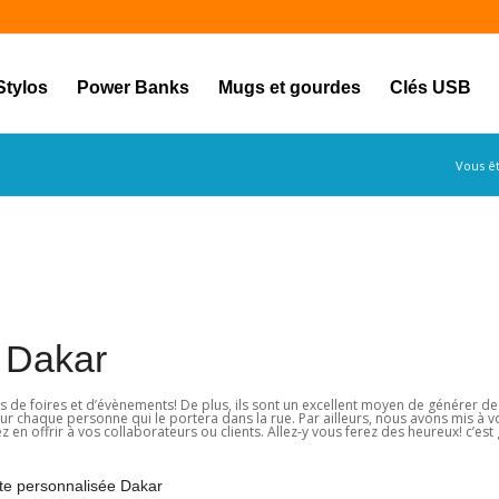
Stylos
Power Banks
Mugs et gourdes
Clés USB
Vous ête
 Dakar
s de foires et d’évènements! De plus, ils sont un excellent moyen de générer de
e sur chaque personne qui le portera dans la rue. Par ailleurs, nous avons mis à v
n offrir à vos collaborateurs ou clients. Allez-y vous ferez des heureux! c’est
personnalisée Dakar