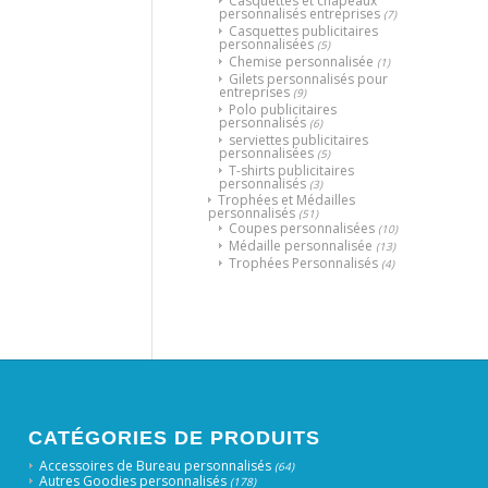
Casquettes et chapeaux
personnalisés entreprises
(7)
Casquettes publicitaires
personnalisées
(5)
Chemise personnalisée
(1)
Gilets personnalisés pour
entreprises
(9)
Polo publicitaires
personnalisés
(6)
serviettes publicitaires
personnalisées
(5)
T-shirts publicitaires
personnalisés
(3)
Trophées et Médailles
personnalisés
(51)
Coupes personnalisées
(10)
Médaille personnalisée
(13)
Trophées Personnalisés
(4)
CATÉGORIES DE PRODUITS
Accessoires de Bureau personnalisés
(64)
Autres Goodies personnalisés
(178)