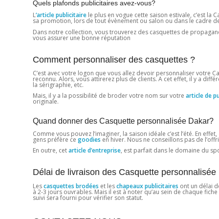
Quels plafonds publicitaires avez-vous?
L
‘article publicitaire
le plus en vogue cette saison estivale, c’est la C
sa promotion, lors de tout évènement ou salon ou dans le cadre de la 
Dans notre collection, vous trouverez des casquettes de propagande
vous assurer une bonne réputation
Comment personnaliser des casquettes ?
C’est avec votre logon que vous allez devoir personnaliser votre Ca
reconnu. Alors, vous attirerez plus de clients. A cet effet, il y a di
la sérigraphie, etc.
Mais, il y a la possibilité de broder votre nom sur votre
article de pu
originale.
Quand donner des Casquette personnalisée Dakar?
Comme vous pouvez l’imaginer, la saison idéale c’est l’été. En effet
gens préfère ce
goodies
en hiver. Nous ne conseillons pas de l’offri
En outre, cet
article d’entreprise
, est parfait dans le domaine du spor
Délai de livraison des Casquette personnalisée
Les
casquettes brodées
et les
chapeaux publicitaires
ont un délai d
à 2-3 jours ouvrables. Mais il est à noter qu’au sein de chaque fich
suivi sera fourni pour vérifier son statut.