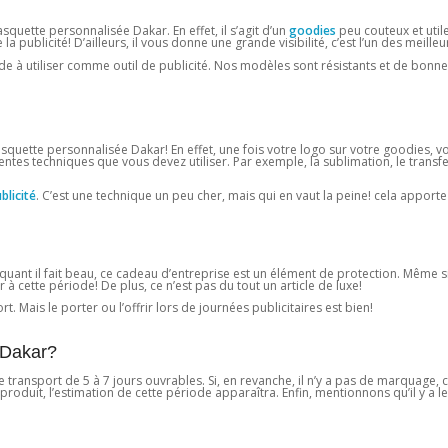
asquette personnalisée Dakar. En effet, il s’agit d’un
goodies
peu couteux et utile
publicité! D’ailleurs, il vous donne une grande visibilité, c’est l’un des meille
 à utiliser comme outil de publicité. Nos modèles sont résistants et de bonne
squette personnalisée Dakar! En effet, une fois votre logo sur votre goodies, v
fférentes techniques que vous devez utiliser. Par exemple, la sublimation, le trans
blicité
. C’est une technique un peu cher, mais qui en vaut la peine! cela apport
, quant il fait beau, ce cadeau d’entreprise est un élément de protection. Même s
r à cette période! De plus, ce n’est pas du tout un article de luxe!
t. Mais le porter ou l’offrir lors de journées publicitaires est bien!
 Dakar?
e transport de 5 à 7 jours ouvrables. Si, en revanche, il n’y a pas de marquage, 
e produit, l’estimation de cette période apparaîtra. Enfin, mentionnons qu’il y a 