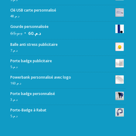
Clé USB carte personnalisé
48
د.م.
Gourde personnalisée
65
د.م.
60
د.م.
Balle anti stress publicitaire
7
د.م.
Porte badge publicitaire
5
د.م.
Powerbank personnalisé avec logo
160
د.م.
Porte badge personnalisé
3
د.م.
Porte-Badge à Rabat
5
د.م.