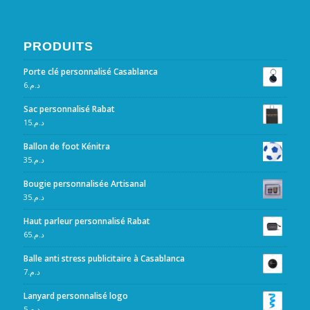
PRODUITS
Porte clé personnalisé Casablanca
6
د.م.
Sac personnalisé Rabat
15
د.م.
Ballon de foot Kénitra
35
د.م.
Bougie personnalisée Artisanal
35
د.م.
Haut parleur personnalisé Rabat
65
د.م.
Balle anti stress publicitaire à Casablanca
7
د.م.
Lanyard personnalisé logo
5
د.م.