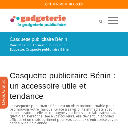
QTÉ MINIMUM 50 PIÈCES
Casquette publicitaire Bénin
Vous êtes ici :
Accueil
/
Boutique
/
Etiquette: Casquette publicitaire Bénin
Casquette publicitaire Bénin :
Devis Gratuit
un accessoire utile et
tendance
La casquette publicitaire Bénin est un objet incontournable pour
promouvoir votre marque. Grâce à sa visibilité immédiate et son
aspect pratique, elle accompagne vos clients et collaborateurs au
quotidien. Personnalisée à vos couleurs, elle devient un goodies
efficace et un choix pertinent pour vos cadeaux d’entreprise et vos
cadeaux de fin d’année.