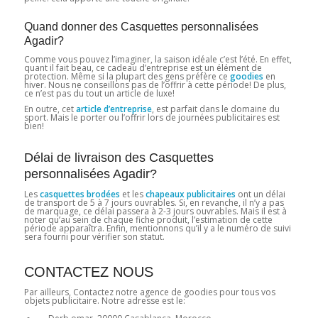
Quand donner des Casquettes personnalisées
Agadir?
Comme vous pouvez l’imaginer, la saison idéale c’est l’été. En effet,
quant il fait beau, ce cadeau d’entreprise est un élément de
protection. Même si la plupart des gens préfère ce
goodies
en
hiver. Nous ne conseillons pas de l’offrir à cette période! De plus,
ce n’est pas du tout un article de luxe!
En outre, cet
article d’entreprise
, est parfait dans le domaine du
sport. Mais le porter ou l’offrir lors de journées publicitaires est
bien!
Délai de livraison des Casquettes
personnalisées Agadir?
Les
casquettes brodées
et les
chapeaux publicitaires
ont un délai
de transport de 5 à 7 jours ouvrables. Si, en revanche, il n’y a pas
de marquage, ce délai passera à 2-3 jours ouvrables. Mais il est à
noter qu’au sein de chaque fiche produit, l’estimation de cette
période apparaîtra. Enfin, mentionnons qu’il y a le numéro de suivi
sera fourni pour vérifier son statut.
CONTACTEZ NOUS
Par ailleurs, Contactez notre agence de goodies pour tous vos
objets publicitaire. Notre adresse est le: