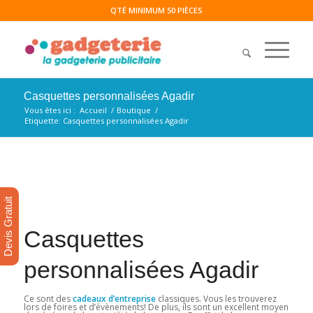
QTÉ MINIMUM 50 PIÈCES
Casquettes personnalisées Agadir
Vous êtes ici :
Accueil
/
Boutique
/
Etiquette: Casquettes personnalisées Agadir
Devis Gratuit
Casquettes
personnalisées Agadir
Ce sont des
cadeaux d’entreprise
classiques. Vous les trouverez
lors de foires et d’évènements! De plus, ils sont un excellent moyen