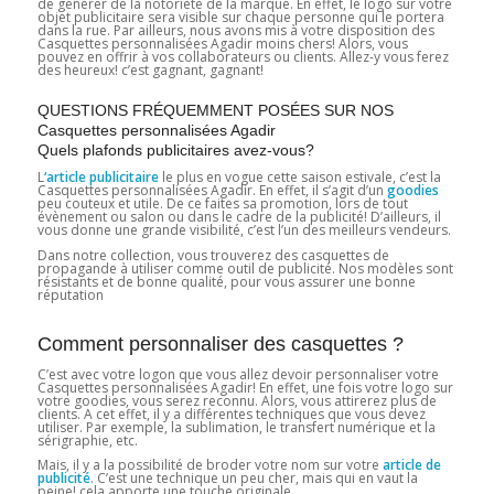
de générer de la notoriété de la marque. En effet, le logo sur votre
objet publicitaire sera visible sur chaque personne qui le portera
dans la rue. Par ailleurs, nous avons mis à votre disposition des
Casquettes personnalisées Agadir moins chers! Alors, vous
pouvez en offrir à vos collaborateurs ou clients. Allez-y vous ferez
des heureux! c’est gagnant, gagnant!
QUESTIONS FRÉQUEMMENT POSÉES SUR NOS
Casquettes personnalisées Agadir
Quels plafonds publicitaires avez-vous?
L
‘article publicitaire
le plus en vogue cette saison estivale, c’est la
Casquettes personnalisées Agadir. En effet, il s’agit d’un
goodies
peu couteux et utile. De ce faites sa promotion, lors de tout
évènement ou salon ou dans le cadre de la publicité! D’ailleurs, il
vous donne une grande visibilité, c’est l’un des meilleurs vendeurs.
Dans notre collection, vous trouverez des casquettes de
propagande à utiliser comme outil de publicité. Nos modèles sont
résistants et de bonne qualité, pour vous assurer une bonne
réputation
Comment personnaliser des casquettes ?
C’est avec votre logon que vous allez devoir personnaliser votre
Casquettes personnalisées Agadir! En effet, une fois votre logo sur
votre goodies, vous serez reconnu. Alors, vous attirerez plus de
clients. A cet effet, il y a différentes techniques que vous devez
utiliser. Par exemple, la sublimation, le transfert numérique et la
sérigraphie, etc.
Mais, il y a la possibilité de broder votre nom sur votre
article de
publicité
. C’est une technique un peu cher, mais qui en vaut la
peine! cela apporte une touche originale.