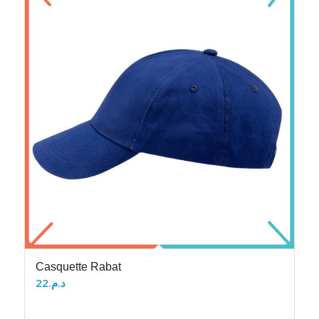
Casquette Rabat
22
د.م.