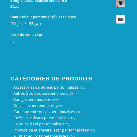
Bougie personnalisée entreprise
35
د.م.
Haut parleur personnalisé Casablanca
70
د.م.
65
د.م.
Tour de cou Rabat
5
د.م.
CATÉGORIES DE PRODUITS
Accessoires de Bureau personnalisés
(64)
Autres Goodies personnalisés
(178)
Badges personnalisés
(50)
Bracelets personnalisés
(22)
Cadeaux entreprises personnalisés
(315)
Coffrets cadeaux personnalisés
(16)
Goodies d'été personnalisés
(55)
Impression et gravure laser personnalisées
(69)
Mugs et gourdes personnalisés
(21)