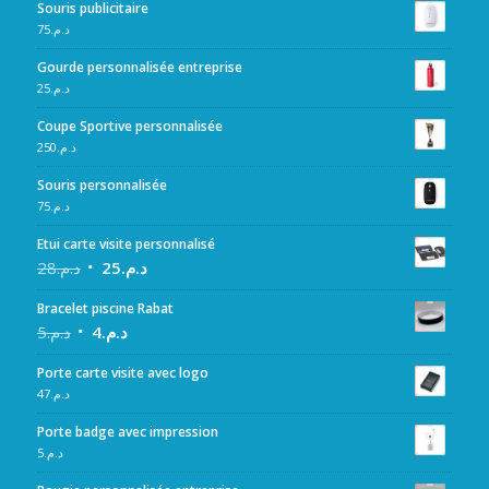
Souris publicitaire
75
د.م.
Gourde personnalisée entreprise
25
د.م.
Coupe Sportive personnalisée
250
د.م.
Souris personnalisée
75
د.م.
Etui carte visite personnalisé
28
د.م.
25
د.م.
Bracelet piscine Rabat
5
د.م.
4
د.م.
Porte carte visite avec logo
47
د.م.
Porte badge avec impression
5
د.م.