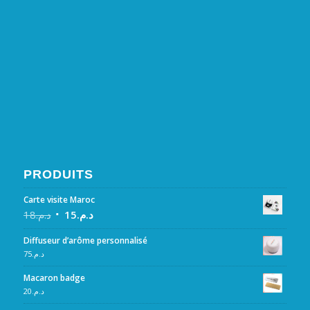
PRODUITS
Carte visite Maroc
18
د.م.
15
د.م.
Diffuseur d’arôme personnalisé
75
د.م.
Macaron badge
20
د.م.