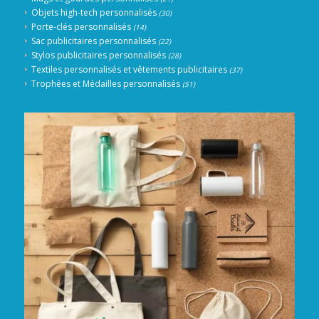
Objets high-tech personnalisés
(30)
Porte-clés personnalisés
(14)
Sac publicitaires personnalisés
(22)
Stylos publicitaires personnalisés
(28)
Textiles personnalisés et vêtements publicitaires
(37)
Trophées et Médailles personnalisés
(51)