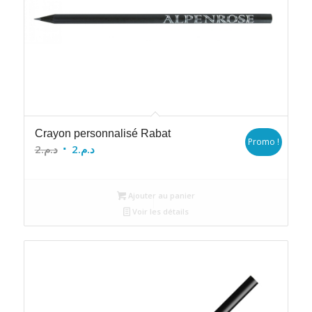
Crayon personnalisé Rabat
Promo !
Le
Le
2
د.م.
2
د.م.
prix
prix
initial
actuel
Ajouter au panier
était :
est :
Voir les détails
د.م.2.
د.م.2.