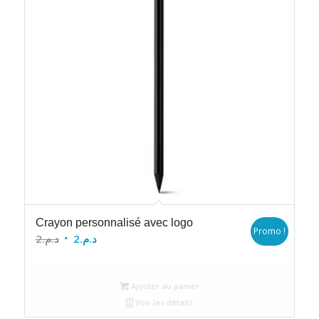
Crayon personnalisé avec logo
Promo !
Le
Le
2
د.م.
2
د.م.
prix
prix
initial
actuel
Ajouter au panier
était :
est :
Voir les détails
د.م.2.
د.م.2.