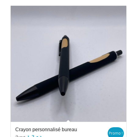
Crayon personnalisé bureau
Promo !
Le
Le
2
د.م.
2
د.م.