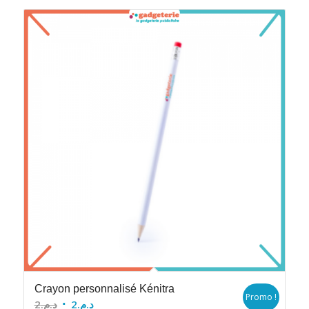
Crayon personnalisé Kénitra
Promo !
Le
Le
2
د.م.
2
د.م.