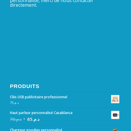
personnalisé, merci de nous contacter
directement.
PRODUITS
Clés USB publicitaire professionnel
75
د.م.
Haut parleur personnalisé Casablanca
70
د.م.
65
د.م.
Chargeur goodies personnalisé