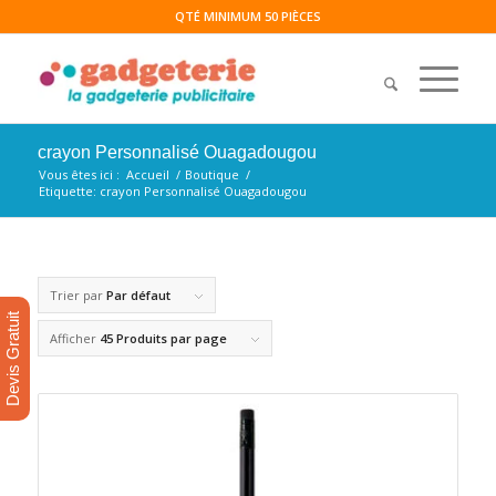
QTÉ MINIMUM 50 PIÈCES
crayon Personnalisé Ouagadougou
Vous êtes ici :
Accueil
/
Boutique
/
Etiquette: crayon Personnalisé Ouagadougou
Trier par
Par défaut
Devis Gratuit
Afficher
45 Produits par page