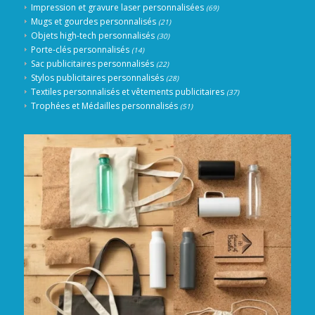
Impression et gravure laser personnalisées
(69)
Mugs et gourdes personnalisés
(21)
Objets high-tech personnalisés
(30)
Porte-clés personnalisés
(14)
Sac publicitaires personnalisés
(22)
Stylos publicitaires personnalisés
(28)
Textiles personnalisés et vêtements publicitaires
(37)
Trophées et Médailles personnalisés
(51)