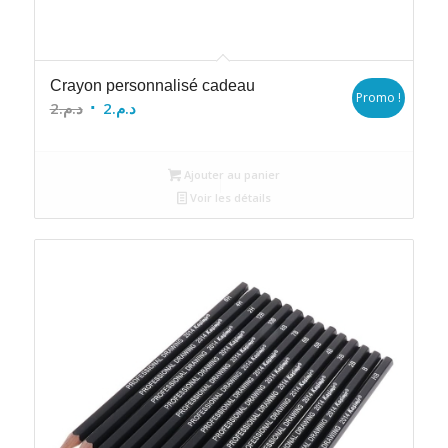
Crayon personnalisé cadeau
Promo !
Le
Le
2
د.م.
2
د.م.
prix
prix
initial
actuel
Ajouter au panier
était :
est :
Voir les détails
د.م.2.
د.م.2.