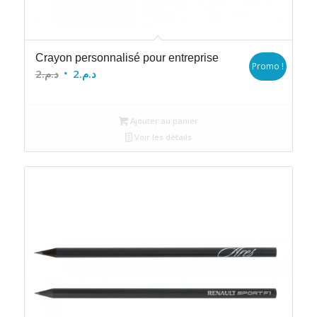
Crayon personnalisé pour entreprise
Promo !
Le
Le
2
د.م.
2
د.م.
prix
prix
initial
actuel
Ajouter au panier
était :
est :
Voir les détails
د.م.2.
د.م.2.