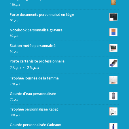
160
د.م.
Porte documents personnalisé en liège
60
د.م.
Notebook personnalisé gravure
30
د.م.
Station météo personnalisé
65
د.م.
Porte carte visite professionnelle
28
د.م.
25
د.م.
Trophée Journée de la femme
250
د.م.
Gourde d'eau personnalisée
75
د.م.
Trophée personnalisée Rabat
180
د.م.
Gourde personnalisée Cadeaux