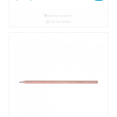
prix
prix
initial
actuel
Ajouter au panier
était :
est :
Voir les détails
د.م.2.
د.م.2.