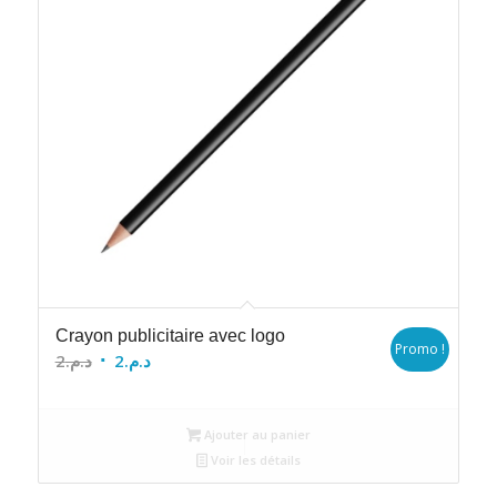
Crayon publicitaire avec logo
Promo !
Le
Le
2
د.م.
2
د.م.
prix
prix
initial
actuel
Ajouter au panier
était :
est :
Voir les détails
د.م.2.
د.م.2.