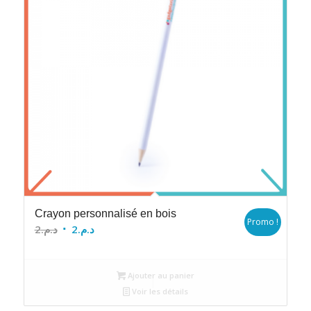
Crayon personnalisé en bois
Promo !
Le
Le
2
د.م.
2
د.م.
prix
prix
initial
actuel
Ajouter au panier
était :
est :
Voir les détails
د.م.2.
د.م.2.