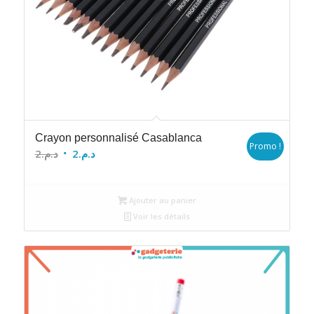
Crayon personnalisé Casablanca
Promo !
Le
Le
2
د.م.
2
د.م.
prix
prix
initial
actuel
Ajouter au panier
était :
est :
Voir les détails
د.م.2.
د.م.2.