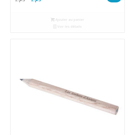
prix
prix
initial
actuel
Ajouter au panier
était :
est :
Voir les détails
د.م.2.
د.م.2.