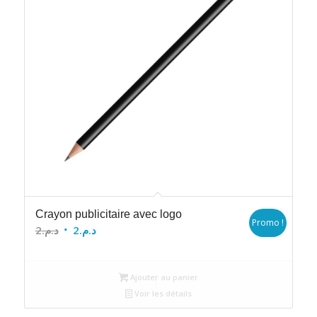
Crayon publicitaire avec logo
Promo !
Le
Le
2
د.م.
2
د.م.
prix
prix
initial
actuel
Ajouter au panier
était :
est :
Voir les détails
د.م.2.
د.م.2.