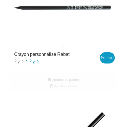
Crayon personnalisé Rabat
Promo !
Le
Le
2
د.م.
2
د.م.
prix
prix
initial
actuel
Ajouter au panier
était :
est :
Voir les détails
د.م.2.
د.م.2.