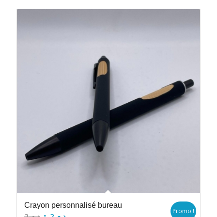
Crayon personnalisé bureau
Promo !
Le
Le
2
د.م.
2
د.م.