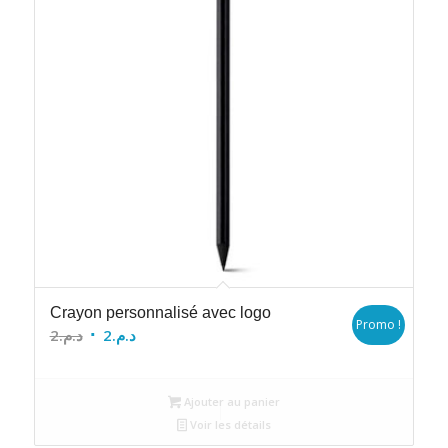
Crayon personnalisé avec logo
Promo !
Le
Le
2
د.م.
2
د.م.
prix
prix
initial
actuel
Ajouter au panier
était :
est :
Voir les détails
د.م.2.
د.م.2.