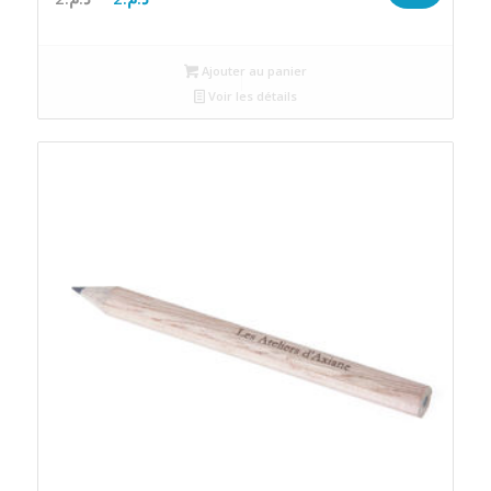
prix
prix
initial
actuel
Ajouter au panier
était :
est :
Voir les détails
د.م.2.
د.م.2.