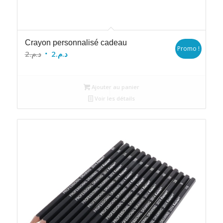
Crayon personnalisé cadeau
Promo !
Le
Le
2
د.م.
2
د.م.
prix
prix
initial
actuel
Ajouter au panier
était :
est :
Voir les détails
د.م.2.
د.م.2.