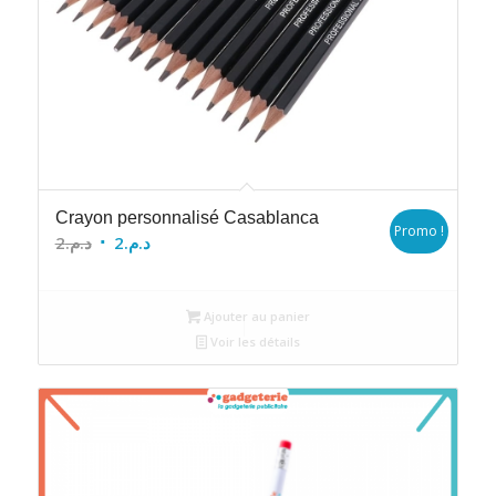
Crayon personnalisé Casablanca
Promo !
Le
Le
2
د.م.
2
د.م.
prix
prix
initial
actuel
Ajouter au panier
était :
est :
Voir les détails
د.م.2.
د.م.2.