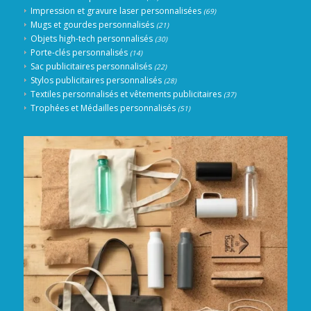
Impression et gravure laser personnalisées
(69)
Mugs et gourdes personnalisés
(21)
Objets high-tech personnalisés
(30)
Porte-clés personnalisés
(14)
Sac publicitaires personnalisés
(22)
Stylos publicitaires personnalisés
(28)
Textiles personnalisés et vêtements publicitaires
(37)
Trophées et Médailles personnalisés
(51)