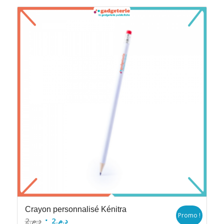
Crayon personnalisé Kénitra
Promo !
Le
Le
2
د.م.
2
د.م.