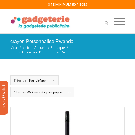
QTÉ MINIMUM 50 PIÈCES
crayon Personnalisé Rwanda
Vous êtes ici :
Accueil
/
Boutique
/
Etiquette: crayon Personnalisé Rwanda
Trier par
Par défaut
Devis Gratuit
Afficher
45 Produits par page