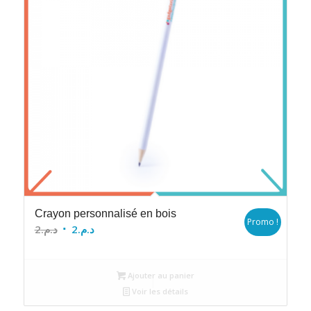
Crayon personnalisé en bois
Promo !
Le
Le
2
د.م.
2
د.م.
prix
prix
initial
actuel
Ajouter au panier
était :
est :
Voir les détails
د.م.2.
د.م.2.