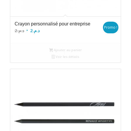
Crayon personnalisé pour entreprise
Promo !
Le
Le
2
د.م.
2
د.م.
prix
prix
initial
actuel
Ajouter au panier
était :
est :
Voir les détails
د.م.2.
د.م.2.