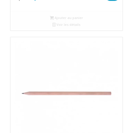
prix
prix
initial
actuel
Ajouter au panier
était :
est :
Voir les détails
د.م.2.
د.م.2.