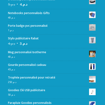
5
د.م.
4
د.م.
Notebooks personnalisés Gifts
40
د.م.
Porte badge pvc personnalisé
1
د.م.
Stylo publicitaire Rabat
4
د.م.
3
د.م.
Mug personnalisé Isotherme
40
د.م.
Gourde personnalisé cadeau
45
د.م.
Trophée personnalisé pour retraité
250
د.م.
Goodies Clé USB publicitaire
50
د.م.
Parapluie Goodies personnalisés