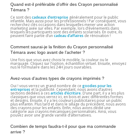
Quand est-il préférable d’offrir des Crayon personnalisé
Témara ?
Ce sont des
cadeaux d’entreprise
généralement pour le public
infantile. Mais aussi pour les professionnels ! Par conséquent, vous
recherchez clés occasions dans lesquelles mener une action
marketing axée sur elles. Par exemple, lors d’événements dans
lesquels les participants sont des enfants scolarisés. En outre, ils
peuvent faire partie d’un
cadeau d’affaires
de rénovation !
Comment saurai-je la finition du Crayon personnalisé
Témara avec logo avant de l’acheter ?
Une fois que vous avez choisi le modèle, la couleur ou le
marquage. Cliquez sur l’option, échantillon virtuel. Ensuite, envoyez
nus le formulaire dans les 24H jours ouvrables.
Avez-vous d’autres types de crayons imprimés ?
Oui ! vous verrez un grand nombre de ce
goodies pour les
entreprises
et la publicité. Cependant, nous avons d’autres
sections dédiées à ces
articles d’écriture
. D’une part, il y a les plus
classiques que vous verrez ici, en bois et avec différentes formes
et designs. Ensuite, il y a les couleurs publicitaires pour un public
plus enfantin. Plus tard et dans le sillage du précédent, nous avons
des crayons pour les enfants. Enfin, nous avons dédié une
catégorie aux crayons mécaniques personnalisés. Ainsi, vous
pouvez avoir une grande variété d’alternatives.
Combien de temps faudra-t-il pour que ma commande
arrive ?