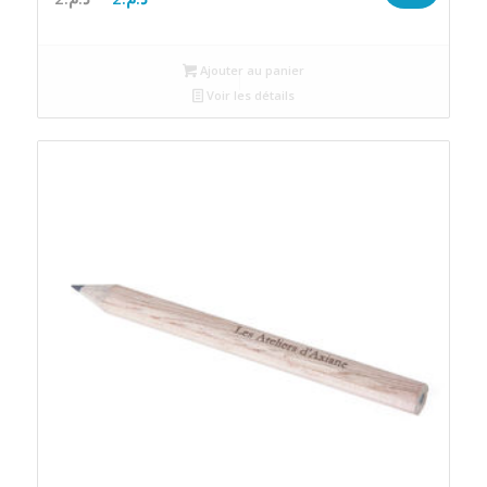
prix
prix
initial
actuel
Ajouter au panier
était :
est :
Voir les détails
د.م.2.
د.م.2.