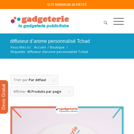
QTÉ MINIMUM 50 PIÈCES
diffuseur d’arome personnalisé Tchad
Vous êtes ici :
Accueil
/
Boutique
/
Etiquette: diffuseur d’arome personnalisé Tchad
Trier par
Par défaut
Devis Gratuit
Afficher
45 Produits par page