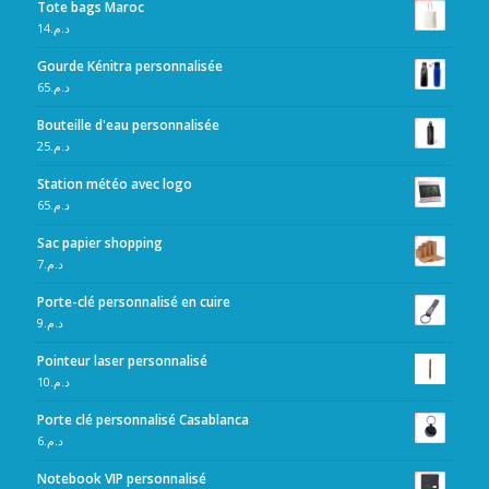
Tote bags Maroc
14
د.م.
Gourde Kénitra personnalisée
65
د.م.
Bouteille d'eau personnalisée
25
د.م.
Station météo avec logo
65
د.م.
Sac papier shopping
7
د.م.
Porte-clé personnalisé en cuire
9
د.م.
Pointeur laser personnalisé
10
د.م.
Porte clé personnalisé Casablanca
6
د.م.
Notebook VIP personnalisé