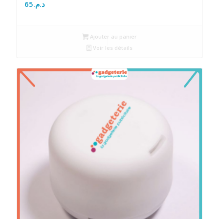
65
د.م.
Ajouter au panier
Voir les détails