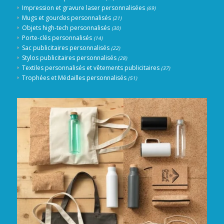
Impression et gravure laser personnalisées
(69)
Mugs et gourdes personnalisés
(21)
Objets high-tech personnalisés
(30)
Porte-clés personnalisés
(14)
Sac publicitaires personnalisés
(22)
Stylos publicitaires personnalisés
(28)
Textiles personnalisés et vêtements publicitaires
(37)
Trophées et Médailles personnalisés
(51)