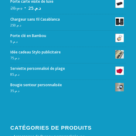
Porte carte visite de luxe
28
د.م.
25
د.م.
Chargeur sans fil Casablanca
250
د.م.
Porte clé en Bambou
9
د.م.
Idée cadeau Stylo publicitaire
75
د.م.
Serviette personnalisé de plage
85
د.م.
Bougie senteur personnalisée
35
د.م.
CATÉGORIES DE PRODUITS