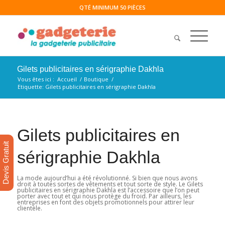
QTÉ MINIMUM 50 PIÈCES
Gilets publicitaires en sérigraphie Dakhla
Vous êtes ici :
Accueil
/
Boutique
/
Etiquette: Gilets publicitaires en sérigraphie Dakhla
Gilets publicitaires en
Devis Gratuit
sérigraphie Dakhla
La mode aujourd’hui a été révolutionné. Si bien que nous avons
droit à toutes sortes de vêtements et tout sorte de style. Le Gilets
publicitaires en sérigraphie Dakhla est l’accessoire que l’on peut
porter avec tout et qui nous protège du froid. Par ailleurs, les
entreprises en font des objets promotionnels pour attirer leur
clientèle.