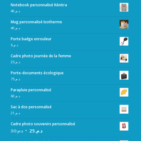
Notebook personnalisé Kénitra
40
د.م.
Mug personnalisé Isotherme
40
د.م.
Porte badge enrouleur
6
د.م.
Cadre photo journée de la femme
25
د.م.
Porte-documents écologique
75
د.م.
Parapluie personnalisé
60
د.م.
Sac à dos personnalisé
21
د.م.
Cadre photo souvenirs personnalisé
30
د.م.
25
د.م.