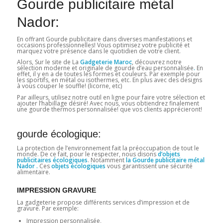
Gourde publicitaire métal
Nador:
En offrant Gourde publicitaire dans diverses manifestations et
occasions professionnelles! Vous optimisez votre publicité et
marquez votre présence dans le quotidien de votre client.
Alors, Sur le site de La
Gadgeterie Maroc
, découvrez notre
sélection moderne et originale de gourde d’eau personnalisée
.
En
effet, il y en a de toutes les formes et couleurs. Par exemple pour
les sportifs, en métal ou isothermes, etc. En plus avec des designs
à vous couper le souffle! (licorne, etc)
Par ailleurs, utilisez notre outil en ligne pour faire votre sélection et
ajouter l’habillage désiré! Avec nous, vous obtiendrez finalement
une gourde thermos personnalisée! que vos clients apprécieront!
gourde écologique:
La protection de l’environnement fait la préoccupation de tout le
monde. De ce fait, pour le respecter, nous disons
d’objets
publicitaires écologiques
. Notamment
la Gourde publicitaire métal
Nador .
Ces
objets écologiques
vous garantissent une sécurité
alimentaire.
IMPRESSION GRAVURE
La gadgeterie propose différents services d’impression et de
gravure. Par exemple:
Impression personnalisée,