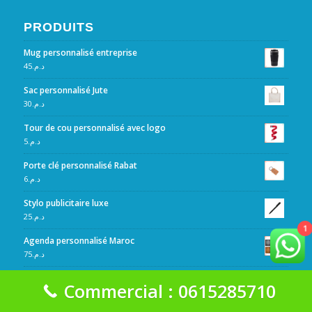
PRODUITS
Mug personnalisé entreprise
45
د.م.
Sac personnalisé Jute
30
د.م.
Tour de cou personnalisé avec logo
5
د.م.
Porte clé personnalisé Rabat
6
د.م.
Stylo publicitaire luxe
25
د.م.
1
Agenda personnalisé Maroc
75
د.م.
Agenda personnalisé de poche
Commercial : 0615285710
30
د.م.