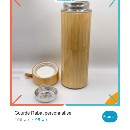
Gourde Rabat personnalisé
Promo !
Le
Le
100
د.م.
95
د.م.
prix
prix