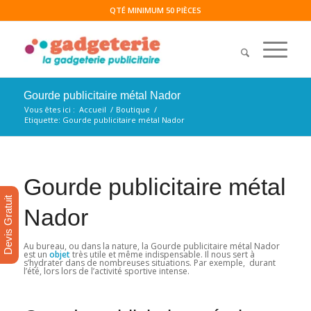
QTÉ MINIMUM 50 PIÈCES
Gourde publicitaire métal Nador
Vous êtes ici :
Accueil
/
Boutique
/
Etiquette: Gourde publicitaire métal Nador
Gourde publicitaire métal
Devis Gratuit
Nador
Au bureau, ou dans la nature, la Gourde publicitaire métal Nador
est un
objet
très utile et même indispensable. Il nous sert à
s’hydrater dans de nombreuses situations. Par exemple, durant
l’été, lors lors de l’activité sportive intense.