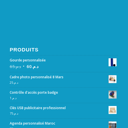
PRODUITS
Gourde personnalisée
65
د.م.
60
د.م.
Cadre photo personnalisé 8 Mars
25
د.م.
Contrôle d'accès porte badge
1
د.م.
Clés USB publicitaire professionnel
75
د.م.
Agenda personnalisé Maroc