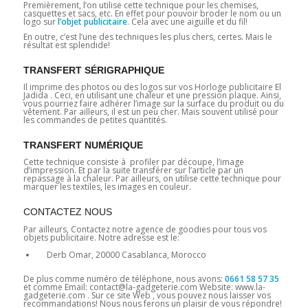
Premièrement, l’on utilise cette technique pour les chemises,
casquettes et sacs, etc. En effet pour pouvoir broder le nom ou un
logo sur
l’objet publicitaire
. Cela avec une aiguille et du fil!
En outre, c’est l’une des techniques les plus chers, certes. Mais le
résultat est splendide!
TRANSFERT SÉRIGRAPHIQUE
Il imprime des photos ou des logos sur vos Horloge publicitaire El
Jadida . Ceci, en utilisant une chaleur et une pression plaque. Ainsi,
vous pourriez faire adhérer l’image sur la surface du produit ou du
vêtement. Par ailleurs, il est un peu cher. Mais souvent utilisé pour
les commandes de petites quantités.
TRANSFERT NUMÉRIQUE
Cette technique consiste à profiler par découpe, l’image
d’impression. Et par la suite transférer sur l’article par un
repassage à la chaleur. Par ailleurs, on utilise cette technique pour
marquer les textiles, les images en couleur.
CONTACTEZ NOUS
Par ailleurs, Contactez notre agence de goodies pour tous vos
objets publicitaire. Notre adresse est le:
Derb Omar, 20000 Casablanca, Morocco
De plus comme numéro de téléphone, nous avons:
0661 58 57 35
et comme Email: contact@la-gadgeterie.com Website: www.la-
gadgeterie.com . Sur ce site Web , vous pouvez nous laisser vos
recommandations! Nous nous ferons un plaisir de vous répondre!