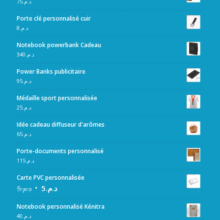
75
د.م.
Porte clé personnalisé cuir
8
د.م.
Notebook powerbank Cadeau
340
د.م.
Power Banks publicitaire
95
د.م.
Médaille sport personnalisée
25
د.م.
Idée cadeau diffuseur d'arômes
65
د.م.
Porte-documents personnalisé
115
د.م.
Carte PVC personnalisée
5
د.م.
5
د.م.
Notebook personnalisé Kénitra
40
د.م.