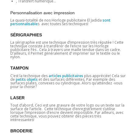
, Transfert numérique…
Personnalisation avec impression
La quasi-totalité de nos Horloge publicitaire El Jadida
sont
personnalisable
s avec toutes ses techniques!
SÉRIGRAPHIES
La sérigraphie est une technique d’impression très réputée ! Cette
technique consiste à transférer de l’encre sur les Horloge
publicitaire Fès
.
Cela à travers une maille tendue dans un cadre.
D’ailleurs, il Permet généralement d’ imprimer sur le textile ou le
nylon.
TAMPON
C’est la technique des
articles publicitaires
plus appréciée! Cela sur
de
petits objets
et des surfaces différentes. Par exemple des
surfaces plates, convexes ou cylindrique. Alors qu’attendez -vous
pour la choisir?
LASER
Tout d’abord, Ceci est une gravure de votre logo ou un texte sur la
surface de l’article. Cette technique d’enregistrement s’utilise
lorsque l’impression d’encre devient impossible. Par ailleurs, avec
cette technique, vous pouvez obtenir des pièces très
intéressantes!
BRODERIE