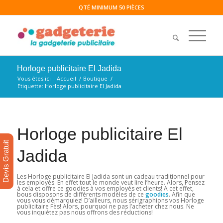
QTÉ MINIMUM 50 PIÈCES
Horloge publicitaire El Jadida
Vous êtes ici :
Accueil
/
Boutique
/
Etiquette: Horloge publicitaire El Jadida
Horloge publicitaire El
Devis Gratuit
Jadida
Les Horloge publicitaire El Jadida sont un cadeau traditionnel pour
les employés. En effet tout le monde veut lire l’heure. Alors, Pensez
à cela et offre ce goodies à vos employés et clients! A cet effet,
bous disposons de différents modèles de ce
goodies
. Afin que
vous vous démarquiez! D’ailleurs, nous sérigraphions vos Horloge
publicitaire Fès! Alors, pourquoi ne pas l’acheter chez nous. Ne
vous inquiétez pas nous offrons des réductions!