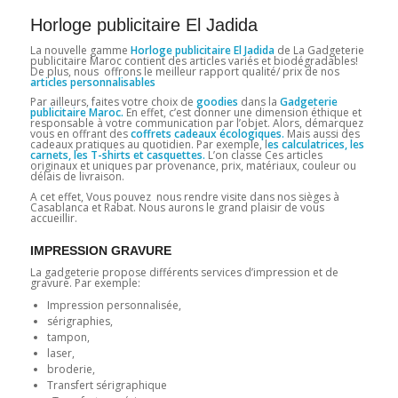
Horloge publicitaire El Jadida
La nouvelle gamme
Horloge publicitaire El Jadida
de La Gadgeterie
publicitaire Maroc contient des articles variés et biodégradables!
De plus, nous offrons le meilleur rapport qualité/ prix de nos
articles personnalisables
Par ailleurs, faites votre choix de
goodies
dans la
Gadgeterie
publicitaire Maroc.
En effet, c’est donner une dimension éthique et
responsable à votre communication par l’objet. Alors, démarquez
vous en offrant des
coffrets cadeaux écologiques.
Mais aussi des
cadeaux pratiques au quotidien. Par exemple, l
es calculatrices, les
carnets, les T-shirts et casquettes.
L’on classe Ces articles
originaux et uniques par provenance, prix, matériaux, couleur ou
délais de livraison.
A cet effet, Vous pouvez nous rendre visite dans nos sièges à
Casablanca et Rabat. Nous aurons le grand plaisir de vous
accueillir.
IMPRESSION GRAVURE
La gadgeterie propose différents services d’impression et de
gravure. Par exemple:
Impression personnalisée,
sérigraphies,
tampon,
laser,
broderie,
Transfert sérigraphique