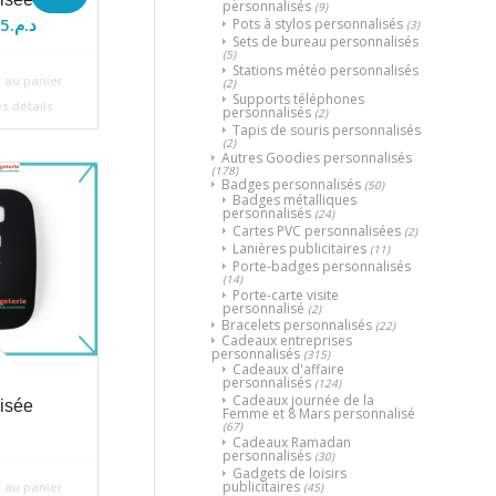
personnalisés
(9)
Le
5
د.م.
Pots à stylos personnalisés
(3)
Sets de bureau personnalisés
x
prix
(5)
Stations météo personnalisés
ial
actuel
 au panier
(2)
Supports téléphones
t :
est :
es détails
personnalisés
(2)
د.م.75.
د.م.80.
Tapis de souris personnalisés
(2)
Autres Goodies personnalisés
(178)
Badges personnalisés
(50)
Badges métalliques
personnalisés
(24)
Cartes PVC personnalisées
(2)
Lanières publicitaires
(11)
Porte-badges personnalisés
(14)
Porte-carte visite
personnalisé
(2)
Bracelets personnalisés
(22)
Cadeaux entreprises
personnalisés
(315)
Cadeaux d'affaire
personnalisés
(124)
Cadeaux journée de la
isée
Femme et 8 Mars personnalisé
(67)
Cadeaux Ramadan
personnalisés
(30)
Gadgets de loisirs
publicitaires
 au panier
(45)