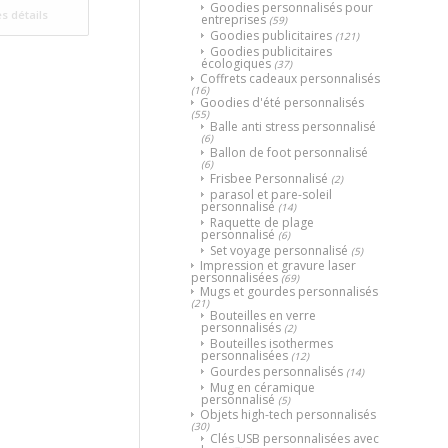
Goodies personnalisés pour
es détails
entreprises
(59)
Goodies publicitaires
(121)
Goodies publicitaires
écologiques
(37)
Coffrets cadeaux personnalisés
(16)
Goodies d'été personnalisés
(55)
Balle anti stress personnalisé
(6)
Ballon de foot personnalisé
(6)
Frisbee Personnalisé
(2)
parasol et pare-soleil
personnalisé
(14)
Raquette de plage
personnalisé
(6)
Set voyage personnalisé
(5)
Impression et gravure laser
personnalisées
(69)
Mugs et gourdes personnalisés
(21)
Bouteilles en verre
personnalisés
(2)
Bouteilles isothermes
personnalisées
(12)
Gourdes personnalisés
(14)
Mug en céramique
personnalisé
(5)
Objets high-tech personnalisés
(30)
Clés USB personnalisées avec