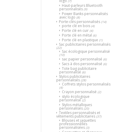
logo
(7)
Haut-parleurs Bluetooth
personnalisés
(9)
Power Banks personnalisés
avec logo
(8)
Porte-clés personnalisés
(14)
porte clé en bois
(4)
Porte clé en cuir
(4)
Porte clé en métal
(6)
Porte clé en plastique
(1)
Sac publicitaires personnalisés
(22)
Sac écologique personnalisé
(10)
sac papier personnalisé
(6)
Sacs à dos personnalisé
(6)
Tote bag publicitaire
personnalisé
(6)
Stylos publicitaires
personnalisés
(28)
Coffrets stylos personnalisés
(4)
Crayon personnalisé
(2)
stylo écologique
personnalisé
(2)
Stylos métalliques
personnalisés
(20)
Textiles personnalisés et
vêtements publicitaires
(37)
Blouses et jaquettes
professionnelles
personnalisées
(3)