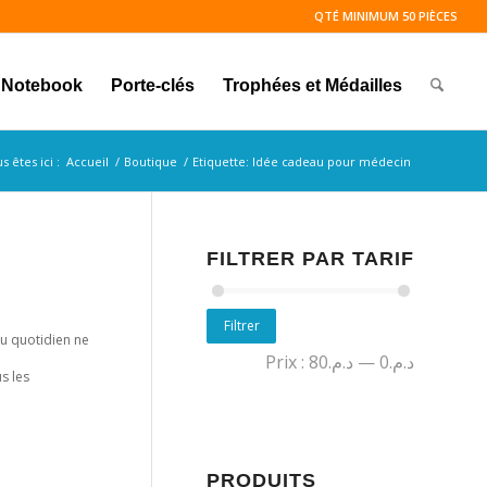
QTÉ MINIMUM 50 PIÈCES
Notebook
Porte-clés
Trophées et Médailles
s êtes ici :
Accueil
/
Boutique
/
Etiquette: Idée cadeau pour médecin
FILTRER PAR TARIF
Filtrer
au quotidien ne
Prix :
د.م.80
—
د.م.0
s les
 ?
PRODUITS