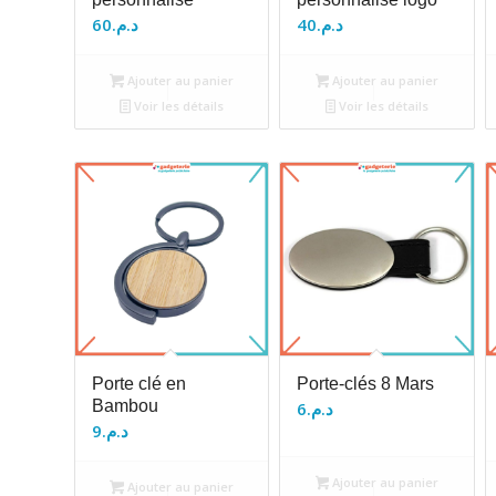
60
د.م.
40
د.م.
Ajouter au panier
Ajouter au panier
Voir les détails
Voir les détails
Porte clé en
Porte-clés 8 Mars
Bambou
6
د.م.
9
د.م.
Ajouter au panier
Ajouter au panier