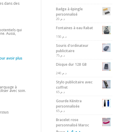
res dans des
Badge à épingle
personnalisé
20
د.م.
Fontaines à eau Rabat
potentiels qui
ne. Aussi,
150
د.م.
Souris d'ordinateur
publicitaire
75
د.م.
our avoir plus
Disque dur 128 GB
240
د.م.
Stylo publicitaire avec
marquage à
coffret
iliser avec soin.
65
د.م.
Gourde Kénitra
personnalisée
65
د.م.
essus
Bracelet rose
personnalisé Maroc
5
د.م.
4
د.م.