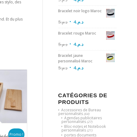
s stylo, des
Bracelet noir logo Maroc
nd. Et du plus
5
د.م.
4
د.م.
Bracelet rouge Maroc
5
د.م.
4
د.م.
Bracelet jaune
personnalisé Maroc
5
د.م.
4
د.م.
CATÉGORIES DE
PRODUITS
Accessoires de Bureau
personnalisés
(64)
Agendas publicitaires
personnalisés
(27)
Bloc-notes et Notebook
personnalisés
(21)
Promo !
portes documents
isée