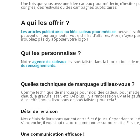
Une fois que vous avez une Idée cadeau pour médecin, n’hésitez pas à
congrès, des festivals ou des campagnes publicitaires.
A qui les offrir ?
Les articles publicitaires ou Idée cadeau pour médecin
peuvent s’of
peuvent un jour augmenter votre chiffre d’affaires. Alors, n’ayez p
n’oubliez pas d’y apposer votre logo !
Qui les personnalise ?
Notre
agence de cadeaux
est spécialiste dans la fabrication et le
de renseignements.
Quelles techniques de marquage utilisez-vous ?
Comme technique de marquage pour nos Idée cadeau pour médecin, 
chaud, la gravure laser, etc. De plus, il y a l’impression UV et le ga
A cet effet, nous disposons de spécialistes pour cela !
Délai de livraison
Nos délais de livraisons varient entre 5 et 6 jours. Cependant tou
s’enclenche, il vous faut d’abord commander sur notre site. Ensuite
Une communication efficace !