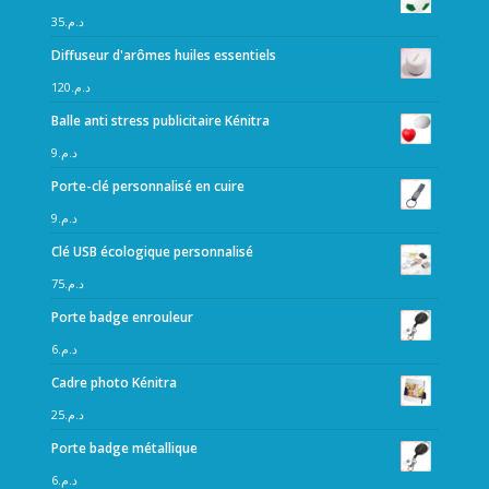
35
د.م.
Diffuseur d'arômes huiles essentiels
120
د.م.
Balle anti stress publicitaire Kénitra
9
د.م.
Porte-clé personnalisé en cuire
9
د.م.
Clé USB écologique personnalisé
75
د.م.
Porte badge enrouleur
6
د.م.
Cadre photo Kénitra
25
د.م.
Porte badge métallique
6
د.م.