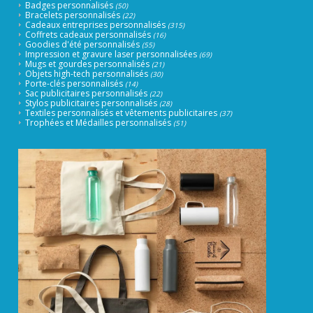
Badges personnalisés
(50)
Bracelets personnalisés
(22)
Cadeaux entreprises personnalisés
(315)
Coffrets cadeaux personnalisés
(16)
Goodies d'été personnalisés
(55)
Impression et gravure laser personnalisées
(69)
Mugs et gourdes personnalisés
(21)
Objets high-tech personnalisés
(30)
Porte-clés personnalisés
(14)
Sac publicitaires personnalisés
(22)
Stylos publicitaires personnalisés
(28)
Textiles personnalisés et vêtements publicitaires
(37)
Trophées et Médailles personnalisés
(51)