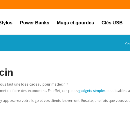
Stylos
Power Banks
Mugs et gourdes
Clés USB
Vou
cin
 vous faut une Idée cadeau pour médecin
?
rmet de faire des économies. En effet, ces petits
gadgets simples
et utilisables 
 apposerez votre logo et vos clients les verront. Ensuite, une fois que vous vou
utiliser