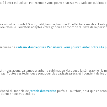
 l’offrir et l’utiliser. Par exemple vous pouvez utiliser vos cadeaux publicitai
frir à tout le monde ! Grand, petit, femme, homme. En effet tous ses des clients 
as de retenue. Toutefois adaptez votre goodies en fonction du sexe de la person
 marquage de
cadeaux d’entreprises. Par ailleurs vous pouvez visiter notre site p
nous avons. La tampographe, la sublimation Mais aussi la sérigraphie , le 
ufrage. Toutes ces techniques sont pour des gadgets précis et il convient de les ut
t dépend du modèle de
l’article
d’entreprise
parfois. Toutefois, pour que ce proc
, donnez nous vos critères.