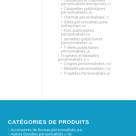
Casquettes et chapeaux
personnalisés entreprises
(7)
Casquettes publicitaires
personnalisées
(5)
Chemise personnalisée
(1)
Gilets personnalisés pour
entreprises
(9)
Polo publicitaires
personnalisés
(6)
serviettes publicitaires
personnalisées
(5)
T-shirts publicitaires
personnalisés
(3)
Trophées et Médailles
personnalisés
(51)
Coupes personnalisées
(10)
Médaille personnalisée
(13)
Trophées Personnalisés
(4)
CATÉGORIES DE PRODUITS
Accessoires de Bureau personnalisés
(64)
Autres Goodies personnalisés
(178)