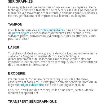
SÉRIGRAPHIES
La sérigraphie est une technique d’impression très réputée ! Cette
technique consiste à transférer de l’encre sur les Mug personnalisé
Maroc
.
Cela à travers une maille tendue dans un cadre. D’ailleurs, il
Permet généralement d’ imprimer sur le textile ou le nylon.
TAMPON
C’est la technique des
articles publicitaires
plus appréciée! Cela sur
de
petits objets
et des surfaces différentes. Par exemple des
surfaces plates, convexes ou cylindrique. Alors qu’attendez -vous
pour la choisir?
LASER
Tout d’abord, Ceci est une gravure de votre logo ou un texte sur la
surface de Mug personnalisé Maroc. Cette technique
d’enregistrement s’utilise lorsque l’impression d’encre devient
impossible. Par ailleurs, avec cette technique, vous pouvez obtenir
des pièces très intéressantes!
BRODERIE
Premièrement, l’on utilise cette technique pour les chemises,
casquettes et sacs, etc. En effet pour pouvoir broder le nom ou un
logo sur
l’objet publicitaire
. Cela avec une aiguille et du fil!
En outre, c’est l’une des techniques les plus chers, certes. Mais le
résultat est splendide!
TRANSFERT SÉRIGRAPHIQUE