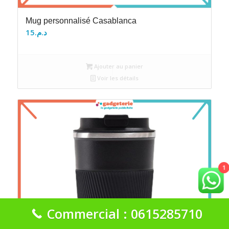
Mug personnalisé Casablanca
15
د.م.
Ajouter au panier
Voir les détails
1
Commercial : 0615285710