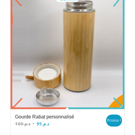
Gourde Rabat personnalisé
Promo !
Le
Le
100
د.م.
95
د.م.
prix
prix