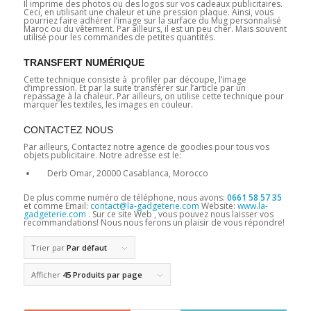
Il imprime des photos ou des logos sur vos cadeaux publicitaires.
Ceci, en utilisant une chaleur et une pression plaque. Ainsi, vous
pourriez faire adhérer l’image sur la surface du Mug personnalisé
Maroc ou du vêtement. Par ailleurs, il est un peu cher. Mais souvent
utilisé pour les commandes de petites quantités.
TRANSFERT NUMÉRIQUE
Cette technique consiste à profiler par découpe, l’image
d’impression. Et par la suite transférer sur l’article par un
repassage à la chaleur. Par ailleurs, on utilise cette technique pour
marquer les textiles, les images en couleur.
CONTACTEZ NOUS
Par ailleurs, Contactez notre agence de goodies pour tous vos
objets publicitaire. Notre adresse est le:
Derb Omar, 20000 Casablanca, Morocco
De plus comme numéro de téléphone, nous avons:
0661 58 57 35
et comme Email:
contact@la-gadgeterie.com
Website:
www.la-
gadgeterie.com
. Sur ce site Web , vous pouvez nous laisser vos
recommandations! Nous nous ferons un plaisir de vous répondre!
Trier par
Par défaut
Afficher
45 Produits par page