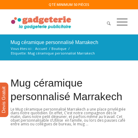
QTÉ MINIMUM 50 PIÈCES
Mug céramique personnalisé Marrakech
Vous êtes ici :
Accueil
/
Boutique
/
Etiquette: Mug céramique personnalisé Marrakech
Mug céramique
Devis Gratuit
personnalisé Marrakech
Le Mug céramique personnalisé Marrakech a une place privilégiée
dans notre quotidien. En effet, C’est notre compagnon dès le
matin, dans notre petit déjeuner, et parfois même au travail. Cet
objet personnalisable s’Utilise en famille, ou lors des pauses café
entre amis ou collègues de bureau, le mug …