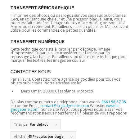
TRANSFERT SÉRIGRAPHIQUE
Il imprime des photos ou des logos sur vos cadeaux publicitaires.
Ceci, en utilisant une chaleur et une pression plaque. Ainsi, vous
pourriez faire adhérer l’image sur la surface du Mug personnalisé
Maroc ou du vêtement. Par ailleurs, il est un peu cher. Mais souvent
utilisé pour les commandes de petites quantités.
TRANSFERT NUMÉRIQUE
Cette technique consiste à profiler par découpe, l’image
d’impression. Et par la suite transférer sur l’article par un
repassage à la chaleur. Par ailleurs, on utilise cette technique pour
marquer les textiles, les images en couleur.
CONTACTEZ NOUS
Par ailleurs, Contactez notre agence de goodies pour tous vos
objets publicitaire. Notre adresse est le:
Derb Omar, 20000 Casablanca, Morocco
De plus comme numéro de téléphone, nous avons:
0661 58 57 35
et comme Email:
contact@la-gadgeterie.com
Website:
www.la-
gadgeterie.com
. Sur ce site Web , vous pouvez nous laisser vos
recommandations! Nous nous ferons un plaisir de vous répondre!
Trier par
Par défaut
Afficher
45 Produits par page