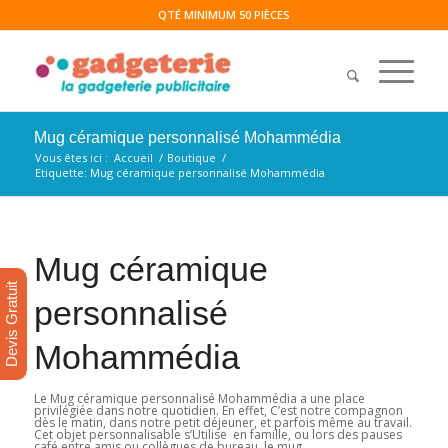
QTÉ MINIMUM 50 PIÈCES
Mug céramique personnalisé Mohammédia
Vous êtes ici :
Accueil
/
Boutique
/
Etiquette: Mug céramique personnalisé Mohammédia
Mug céramique
Devis Gratuit
personnalisé
Mohammédia
Le Mug céramique personnalisé Mohammédia a une place
privilégiée dans notre quotidien. En effet, C’est notre compagnon
dès le matin, dans notre petit déjeuner, et parfois même au travail.
Cet objet personnalisable s’Utilise en famille, ou lors des pauses
café entre amis ou collègues de bureau, le mug …