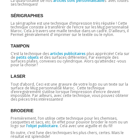
La quasi-totalité de nos
articles sont personnalisable
s avec toutes
ses techniques!
SÉRIGRAPHIES
La sérigraphie est une technique d’impression très réputée ! Cette
technique consiste à transférer de l’encre sur les Mug personnalisé
Maroc
.
Cela à travers une maille tendue dans un cadre. D’ailleurs, il
Permet généralement d’ imprimer sur le textile ou le nylon.
TAMPON
C’est la technique des
articles publicitaires
plus appréciée! Cela sur
de
petits objets
et des surfaces différentes. Par exemple des
surfaces plates, convexes ou cylindrique. Alors qu’attendez -vous
pour la choisir?
LASER
Tout d’abord, Ceci est une gravure de votre logo ou un texte sur la
surface de Mug personnalisé Maroc. Cette technique
d’enregistrement s’utilise lorsque l’impression d’encre devient
impossible. Par ailleurs, avec cette technique, vous pouvez obtenir
des pièces très intéressantes!
BRODERIE
Premièrement, l’on utilise cette technique pour les chemises,
casquettes et sacs, etc. En effet pour pouvoir broder le nom ou un
logo sur
l’objet publicitaire
. Cela avec une aiguille et du fil!
En outre, c’est l’une des techniques les plus chers, certes. Mais le
résultat est splendide!