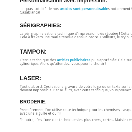
Personnalisation avec impression:
La quasi-totalité de nos
articles sont personnalisable
s notamment S
Casablanca!
SÉRIGRAPHIES:
La sérigraphie est une technique d’impression très réputée ! Cette t
Cela à travers une maille tendue dans un cadre. D’ailleurs, le stylo 
TAMPON:
C’est la technique des
articles publicitaires
plus appréciée! Cela su
cylindrique. Alors qu’attendez -vous pour la choisir?
LASER:
Tout d’abord, Ceci est une gravure de votre logo ou un texte sur la 
devient impossible. Par ailleurs, avec cette technique, vous pouvez 
BRODERIE:
Premièrement, l’on utilise cette technique pour les chemises, casqu
avec une aiguille et du fil!
En outre, c’est l’une des techniques les plus chers, certes. Mais le ré