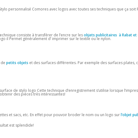
tylo personnalisé Comores avec logos avec toutes ses techniques que ça soit 
echnique consiste à transférer de l’encre sur les
objets publicitaires à Rabat et
logo il Permet généralement d’ imprimer sur le textile ou le nylon.
r de
petits objets
et des surfaces différentes. Par exemple des surfaces plates,
surface de stylo logo Cette technique d’enregistrement s’utilise lorsque l’impre
obtenir des pièces très intéressantes!
ettes et sacs, etc. En effet pour pouvoir broder le nom ou un logo sur
l’objet pub
sultat est splendide!