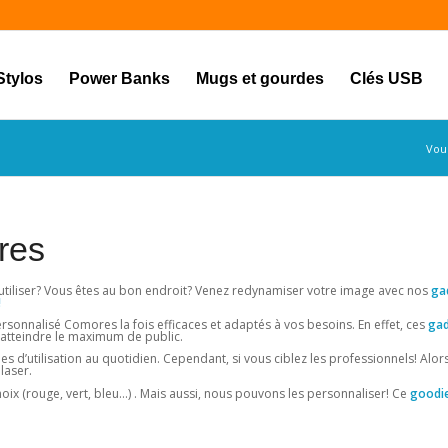
Stylos
Power Banks
Mugs et gourdes
Clés USB
Vous
res
 utiliser? Vous êtes au bon endroit? Venez redynamiser votre image avec nos
ga
!
nnalisé Comores la fois efficaces et adaptés à vos besoins. En effet, ces
gad
’atteindre le maximum de public.
ples d’utilisation au quotidien. Cependant, si vous ciblez les professionnels! Alor
laser.
oix (rouge, vert, bleu…) . Mais aussi, nous pouvons les personnaliser! Ce
goodie