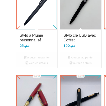
Stylo à Plume
Stylo clé USB avec
personnalisé
Coffret
25
د.م.
100
د.م.
Ajouter au panier
Ajouter au panier
Voir les détails
Voir les détails