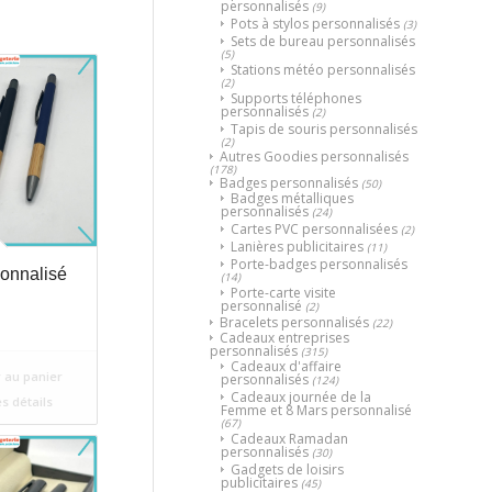
personnalisés
(9)
Pots à stylos personnalisés
(3)
Sets de bureau personnalisés
(5)
Stations météo personnalisés
(2)
Supports téléphones
personnalisés
(2)
Tapis de souris personnalisés
(2)
Autres Goodies personnalisés
(178)
Badges personnalisés
(50)
Badges métalliques
personnalisés
(24)
Cartes PVC personnalisées
(2)
Lanières publicitaires
(11)
Porte-badges personnalisés
sonnalisé
(14)
Porte-carte visite
personnalisé
(2)
Bracelets personnalisés
(22)
Cadeaux entreprises
personnalisés
(315)
Cadeaux d'affaire
 au panier
personnalisés
(124)
Cadeaux journée de la
es détails
Femme et 8 Mars personnalisé
(67)
Cadeaux Ramadan
personnalisés
(30)
Gadgets de loisirs
publicitaires
(45)