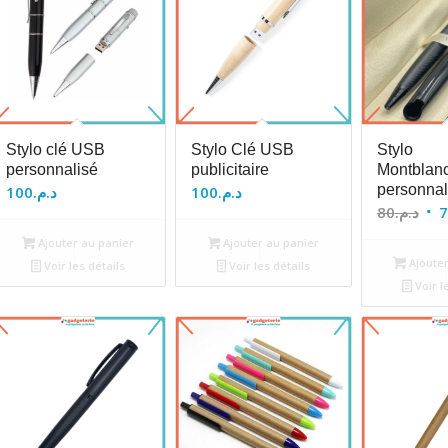
Stylo clé USB
Stylo Clé USB
Stylo
personnalisé
publicitaire
Montblan
personnal
100
د.م.
100
د.م.
Le
80
د.م.
7
pri
Ajouter au panier
Ajouter au panier
init
Ajouter
Voir les détails
Voir les détails
étai
Voir l