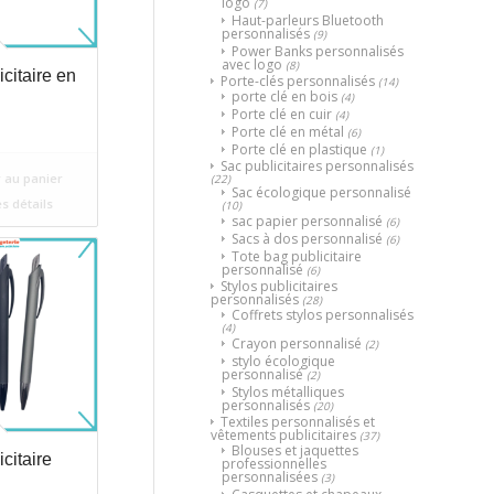
logo
(7)
Haut-parleurs Bluetooth
personnalisés
(9)
Power Banks personnalisés
avec logo
(8)
icitaire en
Porte-clés personnalisés
(14)
porte clé en bois
(4)
Porte clé en cuir
(4)
Porte clé en métal
(6)
Porte clé en plastique
(1)
Sac publicitaires personnalisés
 au panier
(22)
Sac écologique personnalisé
es détails
(10)
sac papier personnalisé
(6)
Sacs à dos personnalisé
(6)
Tote bag publicitaire
personnalisé
(6)
Stylos publicitaires
personnalisés
(28)
Coffrets stylos personnalisés
(4)
Crayon personnalisé
(2)
stylo écologique
personnalisé
(2)
Stylos métalliques
personnalisés
(20)
Textiles personnalisés et
vêtements publicitaires
(37)
Blouses et jaquettes
icitaire
professionnelles
personnalisées
(3)