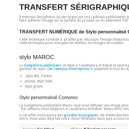
TRANSFERT SÉRIGRAPHIQUE
Il imprime des photos ou des logos sur vos cadeaux publicitaires gé
faire adhérer l’image sur la surface du produit ou du vêtement. Par 
TRANSFERT NUMÉRIQUE de Stylo personnalisé 
Cette technique consiste à profiler par découpe, l’image d’impression.
cette technique pour marquer les textiles, les images en couleur.
stylo MAROC
La
Gadgeterie publicitair
e se Situe à Casablanca et Rabat et opère 
gamme de stylo
. Ces cadeaux d’entreprises s’
adaptent à tous les âg
stylo BIC, Parker,
plume, stylo bille,
stylo grave
Stylo personnalisé Comores:
La Gadgeterie publicitaire Maroc veut vous diffuser une image plus é
.
Par ailleurs, nous siégeons à Casablanca et Rabat. Venez donc nou
A cet effet, nous avons des
goodies écologiques
de matériaux bioso
Alors, Vous avez déjà fait votre choix? N’hésitez donc pas à nous con
Trier par
Par défaut
Afficher
45 Produits par page