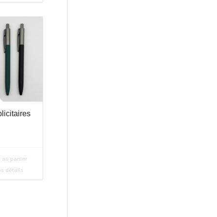
licitaires
 au panier
es détails