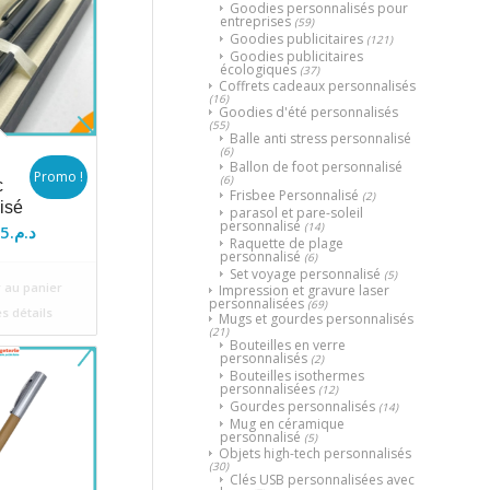
Goodies personnalisés pour
entreprises
(59)
Goodies publicitaires
(121)
Goodies publicitaires
écologiques
(37)
Coffrets cadeaux personnalisés
(16)
Goodies d'été personnalisés
(55)
Balle anti stress personnalisé
(6)
Ballon de foot personnalisé
Promo !
(6)
c
Frisbee Personnalisé
(2)
isé
parasol et pare-soleil
personnalisé
(14)
Le
5
د.م.
Raquette de plage
x
prix
personnalisé
(6)
Set voyage personnalisé
(5)
ial
actuel
 au panier
Impression et gravure laser
personnalisées
(69)
t :
est :
es détails
Mugs et gourdes personnalisés
(21)
د.م.75.
د.م.80.
Bouteilles en verre
personnalisés
(2)
Bouteilles isothermes
personnalisées
(12)
Gourdes personnalisés
(14)
Mug en céramique
personnalisé
(5)
Objets high-tech personnalisés
(30)
Clés USB personnalisées avec