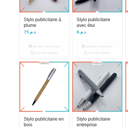
Stylo publicitaire à
Stylo publicitaire
plume
avec étui
75
د.م.
6
د.م.
Ajouter au panier
Ajouter au panier
Voir les détails
Voir les détails
Stylo publicitaire en
Stylo publicitaire
bois
entreprise