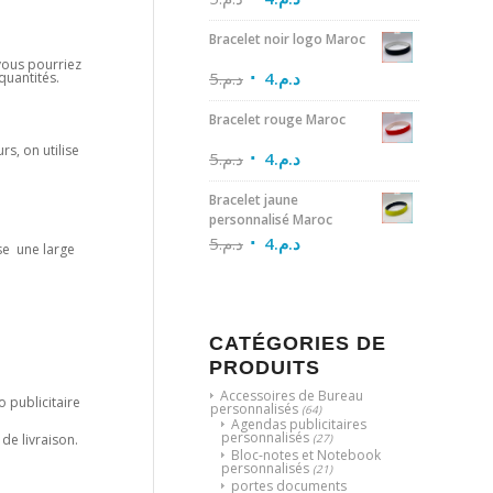
Bracelet noir logo Maroc
 vous pourriez
5
د.م.
4
د.م.
quantités.
Bracelet rouge Maroc
rs, on utilise
5
د.م.
4
د.م.
Bracelet jaune
personnalisé Maroc
5
د.م.
4
د.م.
se une large
CATÉGORIES DE
PRODUITS
Accessoires de Bureau
o publicitaire
personnalisés
(64)
Agendas publicitaires
personnalisés
(27)
de livraison.
Bloc-notes et Notebook
personnalisés
(21)
portes documents