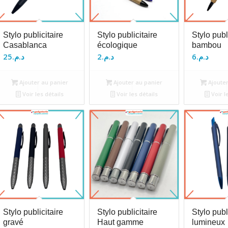
Stylo publicitaire
Stylo publicitaire
Stylo publ
Casablanca
écologique
bambou
25
د.م.
2
د.م.
6
د.م.
Ajouter au panier
Ajouter au panier
Ajouter
Voir les détails
Voir les détails
Voir l
Stylo publicitaire
Stylo publicitaire
Stylo publ
gravé
Haut gamme
lumineux