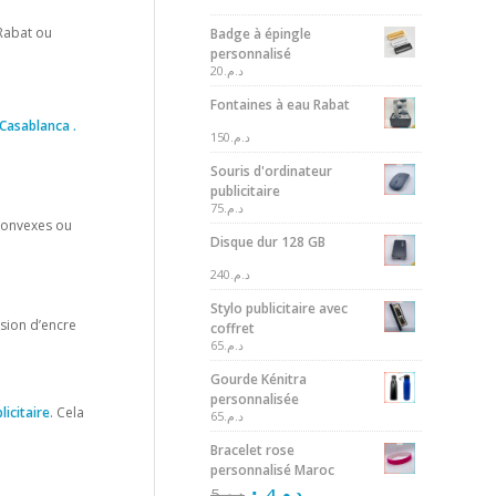
Rabat ou
Badge à épingle
personnalisé
20
د.م.
Fontaines à eau Rabat
 Casablanca .
150
د.م.
Souris d'ordinateur
publicitaire
75
د.م.
 convexes ou
Disque dur 128 GB
240
د.م.
Stylo publicitaire avec
ssion d’encre
coffret
65
د.م.
Gourde Kénitra
personnalisée
licitaire
. Cela
65
د.م.
Bracelet rose
personnalisé Maroc
5
د.م.
4
د.م.