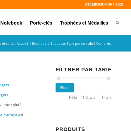
QTÉ MINIMUM 50 PIÈCES
Notebook
Porte-clés
Trophées et Médailles
 êtes ici :
Accueil
/
Boutique
/
Etiquette: Stylo personnalisé Comores
FILTRER PAR TARIF
dgets
Filtrer
gets
Prix :
د.م.100
—
د.م.0
s, optez plutôt
s d’affaire
est
PRODUITS