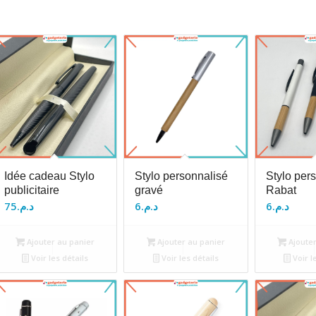
Idée cadeau Stylo
Stylo personnalisé
Stylo per
publicitaire
gravé
Rabat
75
د.م.
6
د.م.
6
د.م.
Ajouter au panier
Ajouter au panier
Ajouter
Voir les détails
Voir les détails
Voir l