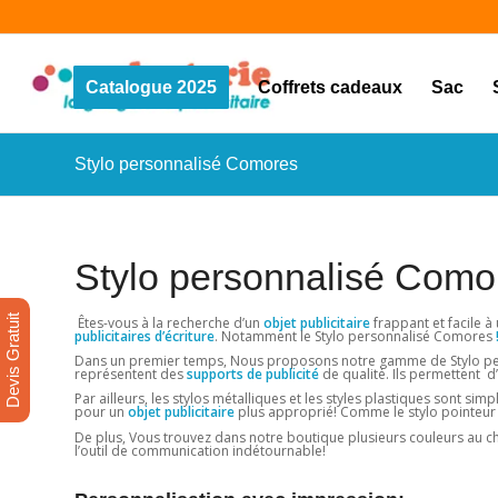
Catalogue 2025
Coffrets cadeaux
Sac
Stylo personnalisé Comores
Stylo personnalisé Como
Devis Gratuit
Êtes-vous à la recherche d’un
objet publicitaire
frappant et facile à
publicitaires d’écriture
. Notamment le Stylo personnalisé Comores
Dans un premier temps, Nous proposons notre gamme de Stylo perso
représentent des
supports de publicité
de qualité. Ils permettent d
Par ailleurs, les stylos métalliques et les styles plastiques sont sim
pour un
objet publicitaire
plus approprié! Comme le stylo pointeur 
De plus, Vous trouvez dans notre boutique plusieurs couleurs au ch
l’outil de communication indétournable!