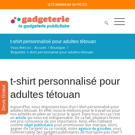
QTÉ MINIMUM 50 PIÈCES
t-shirt personnalisé pour adultes tétouan
Vous êtes ici :
Accueil
/
Boutique
/
Etiquette: t-shirt personnalisé pour adultes tétouan
t-shirt personnalisé pour
Devis Gratuit
adultes tétouan
Aujourd’hui, nous disposons tous d’un t-shirt personnalisé pour
adultes tétouan. En effet, nous le mettons pour le travail ou pour
nos activités en plein air ou pour le sport. Dans tous les cas c’est
un
article
qui nous est indispensable. De ca fait, plusieurs firmes
ont pris conscience de son importance. Ainsi, elles l’utilisent
comme
objet publicitaire
pour promouvoir leur marque. Alors,
gagner d’e l’argent! Vu ce constat, notre
agence de
goodies,
vous
commercialise des gadgets publicitaires de tout types pas cher! Y