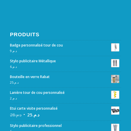
PRODUITS
Badge personnalisé tour de cou
9
د.م.
Stylo publicitaire Métallique
6
د.م.
Bouteille en verre Rabat
25
د.م.
Lanière tour de cou personnalisé
2
د.م.
Etui carte visite personnalisé
28
د.م.
25
د.م.
Stylo publicitaire professionnel