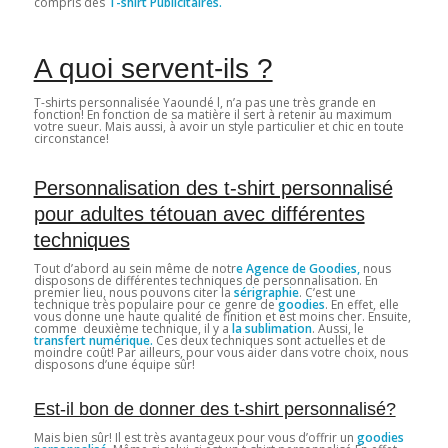
compris des
T-shirt Publicitaires.
A quoi servent-ils ?
T-shirts personnalisée Yaoundé l, n’a pas une très grande en
fonction! En fonction de sa matière il sert à retenir au maximum
votre sueur. Mais aussi, à avoir un style particulier et chic en toute
circonstance!
Personnalisation des t-shirt personnalisé
pour adultes tétouan avec différentes
techniques
Tout d’abord au sein même de notr
e Agence de Goodies,
nous
disposons de différentes techniques de personnalisation. En
premier lieu, nous pouvons citer la
sérigraphie
. C’est une
technique très populaire pour ce genre de
goodies
. En effet, elle
vous donne une haute qualité de finition et est moins cher. Ensuite,
comme deuxième technique, il y a
la sublimation
. Aussi, le
transfert numérique.
Ces deux techniques sont actuelles et de
moindre coût! Par ailleurs, pour vous aider dans votre choix, nous
disposons d’une équipe sûr!
Est-il bon de donner des t-shirt personnalisé?
Mais bien sûr! Il est très avantageux pour vous d’offrir un
goodies