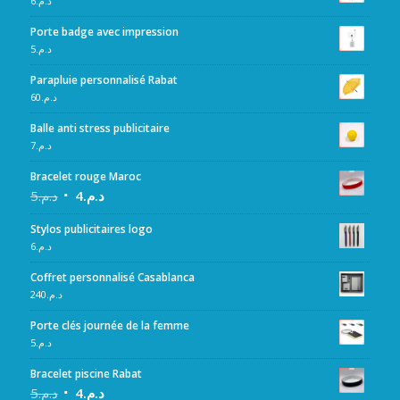
6
د.م.
Porte badge avec impression
5
د.م.
Parapluie personnalisé Rabat
60
د.م.
Balle anti stress publicitaire
7
د.م.
Bracelet rouge Maroc
5
د.م.
4
د.م.
Stylos publicitaires logo
6
د.م.
Coffret personnalisé Casablanca
240
د.م.
Porte clés journée de la femme
5
د.م.
Bracelet piscine Rabat
5
د.م.
4
د.م.