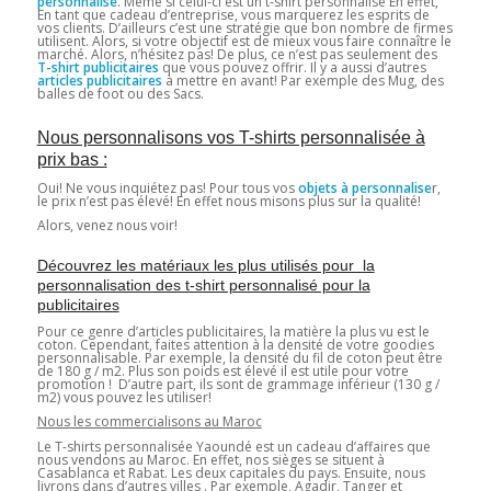
personnalisé
. Même si celui-ci est un t-shirt personnalisé En effet,
En tant que cadeau d’entreprise, vous marquerez les esprits de
vos clients. D’ailleurs c’est une stratégie que bon nombre de firmes
utilisent. Alors, si votre objectif est de mieux vous faire connaître le
marché. Alors, n’hésitez pas! De plus, ce n’est pas seulement des
T-shirt publicitaires
que vous pouvez offrir. Il y a aussi d’autres
articles publicitaires
à mettre en avant! Par exemple des Mug, des
balles de foot ou des Sacs.
Nous personnalisons vos T-shirts personnalisée à
prix bas :
Oui! Ne vous inquiétez pas! Pour tous vos
objets à personnalise
r,
le prix n’est pas élevé! En effet nous misons plus sur la qualité!
Alors, venez nous voir!
Découvrez les matériaux les plus utilisés pour la
personnalisation des t-shirt personnalisé pour la
publicitaires
Pour ce genre d’articles publicitaires, la matière la plus vu est le
coton. Cependant, faites attention à la densité de votre goodies
personnalisable. Par exemple, la densité du fil de coton peut être
de 180 g / m2. Plus son poids est élevé il est utile pour votre
promotion ! D’autre part, ils sont de grammage inférieur (130 g /
m2) vous pouvez les utiliser!
Nous les commercialisons au Maroc
Le T-shirts personnalisée Yaoundé est un cadeau d’affaires que
nous vendons au Maroc. En effet, nos sièges se situent à
Casablanca et Rabat. Les deux capitales du pays. Ensuite, nous
livrons dans d’autres villes . Par exemple, Agadir, Tanger et