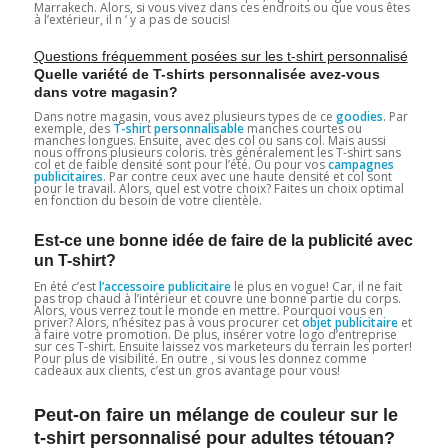
Marrakech. Alors, si vous vivez dans ces endroits ou que vous êtes
à l’extérieur, il n ‘ y a pas de soucis!
Questions fréquemment posées sur les t-shirt personnalisé
Quelle variété de T-shirts personnalisée
avez-vous
dans votre magasin?
Dans notre magasin, vous avez plusieurs types de ce
goodies
. Par
exemple, des
T-shir
t
personnalisable
manches courtes ou
manches longues. Ensuite, avec des col ou sans col. Mais aussi
nous offrons plusieurs coloris. très généralement les T-shirt sans
col et de faible densité sont pour l’été. Ou pour vos
campagnes
publicitaires
. Par contre ceux avec une haute densité et col sont
pour le travail. Alors, quel est votre choix? Faites un choix optimal
en fonction du besoin de votre clientèle.
Est-ce une bonne idée de faire de la publicité avec
un T-shirt?
En été c’est
l’accessoire publicitaire
le plus en vogue! Car, il ne fait
pas trop chaud à l’intérieur et couvre une bonne partie du corps.
Alors, vous verrez tout le monde en mettre. Pourquoi vous en
priver? Alors, n’hésitez pas à vous procurer cet
objet publicitaire
et
à faire votre promotion. De plus, insérer votre logo d’entreprise
sur ces T-shirt. Ensuite laissez vos marketeurs du terrain les porter!
Pour plus de visibilité. En outre , si vous les donnez comme
cadeaux aux clients, c’est un gros avantage pour vous!
Peut-on faire un mélange de couleur sur le
t-shirt personnalisé pour adultes tétouan?