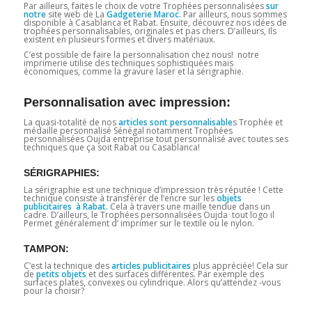
Par ailleurs, faites le choix de votre Trophées personnalisées
sur
notre
site web de La
Gadgeterie Maroc
. Par ailleurs, nous sommes
disponible à Casablanca et Rabat. Ensuite, découvrez nos idées de
trophées personnalisables, originales et pas chers. D’ailleurs, Ils
existent en plusieurs formes et divers matériaux.
C’est possible de faire la personnalisation chez nous! notre
imprimerie utilise des techniques sophistiquées mais
économiques, comme la gravure laser et la sérigraphie.
Personnalisation avec impression:
La quasi-totalité de nos
articles sont personnalisable
s Trophée et
médaille personnalisé Sénégal notamment Trophées
personnalisées Oujda entreprise tout personnalisé avec toutes ses
techniques que ça soit Rabat ou Casablanca!
SÉRIGRAPHIES:
La sérigraphie est une technique d’impression très réputée ! Cette
technique consiste à transférer de l’encre sur les
objets
publicitaires à Rabat.
Cela à travers une maille tendue dans un
cadre. D’ailleurs, le Trophées personnalisées Oujda tout logo il
Permet généralement d’ imprimer sur le textile ou le nylon.
TAMPON:
C’est la technique des
articles publicitaires
plus appréciée! Cela sur
de
petits objets
et des surfaces différentes. Par exemple des
surfaces plates, convexes ou cylindrique. Alors qu’attendez -vous
pour la choisir?