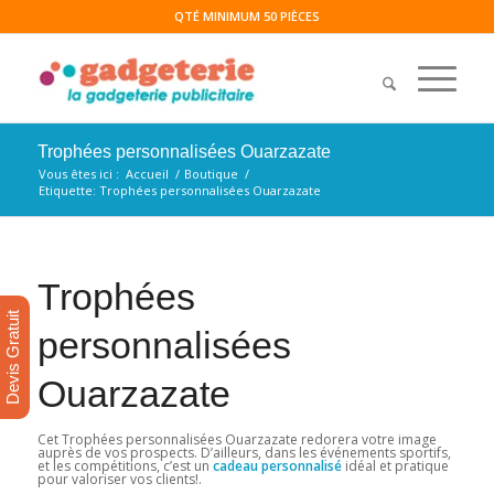
QTÉ MINIMUM 50 PIÈCES
Trophées personnalisées Ouarzazate
Vous êtes ici :
Accueil
/
Boutique
/
Etiquette: Trophées personnalisées Ouarzazate
Trophées
Devis Gratuit
personnalisées
Ouarzazate
Cet Trophées personnalisées Ouarzazate redorera votre image
auprès de vos prospects. D’ailleurs, dans les événements sportifs,
et les compétitions, c’est un
cadeau personnalisé
idéal et pratique
pour valoriser vos clients!.