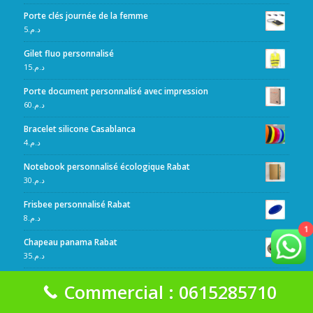
Porte clés journée de la femme
5
د.م.
Gilet fluo personnalisé
15
د.م.
Porte document personnalisé avec impression
60
د.م.
Bracelet silicone Casablanca
4
د.م.
Notebook personnalisé écologique Rabat
30
د.م.
Frisbee personnalisé Rabat
8
د.م.
1
Chapeau panama Rabat
35
د.م.
Écouteurs haut parleurs Rabat
Commercial : 0615285710
35
د.م.