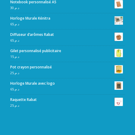
Notebook personnalisé A5
30
د.م.
Horloge Murale Kénitra
65
د.م.
Diffuseur d’arômes Rabat
65
د.م.
Gilet personnalisé publicitaire
15
د.م.
Pot crayon personnalisé
25
د.م.
Horloge Murale avec logo
65
د.م.
Raquette Rabat
25
د.م.