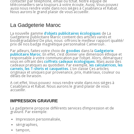
contacter par téléphone, email ou tchat. Notre équipe de
téléconseillers sera toujours à votre écoute. Aussi, Vous pouvez
aussi nous rendre visite dans nos sièges à Casablanca et Rabat.
Nous aurons le grand plaisir de vous accueillir.
La Gadgeterie Maroc
La nouvelle gamme
d’objets publicitaires écologiques
de La
Gadgeterie publicitaire Maroc contient des articles variés et
biodégradables! De plus, nous offrons le meilleur rapport qualité/
prix de nos badge magnétique personnalisé Cameroun .
Par ailleurs, faites votre choix de
goodies
dans la
Gadgeterie
publicitaire Maroc.
En effet, c’est donner une dimension éthique et
responsable à votre communication par l’objet. Alors, démarquez
vous en offrant des
coffrets cadeaux écologiques.
Mais aussi des
cadeaux pratiques au quotidien. Par exemple, l
es calculatrices, les
carnets, les T-shirts et casquettes.
L’on classe Ces articles
originaux et uniques par provenance, prix, matériaux, couleur ou
délais de livraison.
A cet effet, Vous pouvez nous rendre visite dans nos sièges à
Casablanca et Rabat. Nous aurons le grand plaisir de vous
accueillir.
IMPRESSION GRAVURE
La gadgeterie propose différents services d’impression et de
gravure. Par exemple:
Impression personnalisée,
sérigraphies,
tampon,