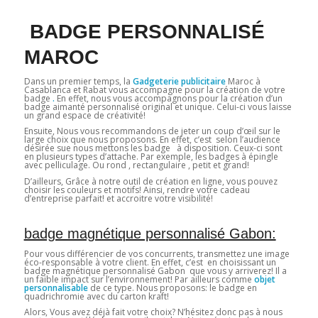
BADGE PERSONNALISÉ
MAROC
Dans un premier temps, la
Gadgeterie publicitaire
Maroc à
Casablanca et Rabat vous accompagne pour la création de votre
badge
.
En effet, nous vous accompagnons pour la création d’un
badge aimanté personnalisé original et unique. Celui-ci vous laisse
un grand espace de créativité!
Ensuite, Nous vous recommandons de jeter un coup d’œil sur le
large choix que nous proposons. En effet, c’est selon l’audience
désirée sue nous mettons les badge à disposition. Ceux-ci sont
en plusieurs types d’attache. Par exemple, les badges à épingle
avec pelliculage. Ou rond , rectangulaire , petit et grand!
D’ailleurs, Grâce à notre outil de création en ligne, vous pouvez
choisir les couleurs et motifs! Ainsi, rendre votre cadeau
d’entreprise parfait! et accroitre votre visibilité!
badge magnétique personnalisé Gabon:
Pour vous différencier de vos concurrents, transmettez une image
éco-responsable à votre client. En effet, c’est en choisissant un
badge magnétique personnalisé Gabon que vous y arriverez! Il a
un faible impact sur l’environnement! Par ailleurs comme
objet
personnalisable
de ce type. Nous proposons: le badge en
quadrichromie avec du carton kraft!
Alors, Vous avez déjà fait votre choix? N’hésitez donc pas à nous