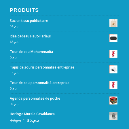
PRODUITS
Sac en tissu publicitaire
14
د.م.
Idée cadeau Haut-Parleur
65
د.م.
Tour de cou Mohammadia
5
د.م.
Tapis de souris personnalisé entreprise
15
د.م.
Tour de cou personnalisé entreprise
5
د.م.
Agenda personnalisé de poche
30
د.م.
Horloge Murale Casablanca
40
د.م.
35
د.م.