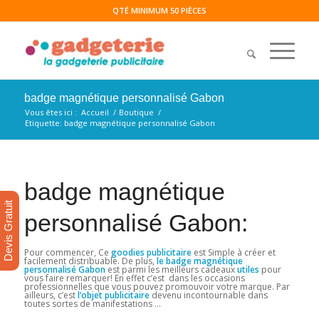
QTÉ MINIMUM 50 PIÈCES
badge magnétique personnalisé Gabon
Vous êtes ici :
Accueil
/
Boutique
/
Etiquette: badge magnétique personnalisé Gabon
badge magnétique
Devis Gratuit
personnalisé Gabon:
Pour commencer, Ce
goodies publicitaire
est Simple à créer et
facilement distribuable. De plus,
le badge magnétique
personnalisé Gabon
est parmi les meilleurs cadeaux
utiles
pour
vous faire remarquer! En effet c’est dans les occasions
professionnelles que vous pouvez promouvoir votre marque. Par
ailleurs, c’est
l’objet publicitaire
devenu incontournable dans
toutes sortes de manifestations …