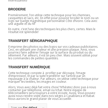
intéressantes!
BRODERIE
Premièrement, l’on utilise cette technique pour les chemises,
casquettes et sacs, etc. En effet pour pouvoir broder le nom ou un
logo sur badge magnétique personnalisé Côte d’Ivoire. Cela avec
une aiguille et du fil!
En outre, c’est l’une des techniques les plus chers, certes. Mais le
résultat est splendide!
TRANSFERT SÉRIGRAPHIQUE
Il imprime des photos ou des logos sur vos cadeaux publicitaires.
Ceci, en utilisant une chaleur et une pression plaque. Ainsi, vous
pourriez faire adhérer l’image sur la surface du produit ou du
vêtement. Par ailleurs, il est un peu cher. Mais souvent utilisé pour
les commandes de petites quantités.
TRANSFERT NUMÉRIQUE
Cette technique consiste à profiler par découpe, l’image
d’impression. Et par la suite transférer sur l’article par un
repassage à la chaleur. Par ailleurs, on utilise cette technique pour
marquer les textiles, les images en couleur.
Alors, Vous avez déjà fait votre choix? N’hésitez donc pas à nous
contacter par téléphone, email ou tchat. Notre équipe de
téléconseillers sera toujours à votre écoute. Aussi, Vous pouvez
aussi nous rendre visite dans nos sièges à Casablanca et Rabat.
Nous aurons le grand plaisir de vous accueillir.
Trier par
Par défaut