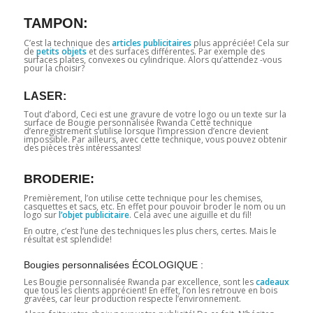
TAMPON:
C’est la technique des
articles publicitaires
plus appréciée! Cela sur
de
petits objets
et des surfaces différentes. Par exemple des
surfaces plates, convexes ou cylindrique. Alors qu’attendez -vous
pour la choisir?
LASER:
Tout d’abord, Ceci est une gravure de votre logo ou un texte sur la
surface de Bougie personnalisée Rwanda Cette technique
d’enregistrement s’utilise lorsque l’impression d’encre devient
impossible. Par ailleurs, avec cette technique, vous pouvez obtenir
des pièces très intéressantes!
BRODERIE:
Premièrement, l’on utilise cette technique pour les chemises,
casquettes et sacs, etc. En effet pour pouvoir broder le nom ou un
logo sur
l’objet publicitaire
. Cela avec une aiguille et du fil!
En outre, c’est l’une des techniques les plus chers, certes. Mais le
résultat est splendide!
Bougies personnalisées ÉCOLOGIQUE :
Les Bougie personnalisée Rwanda par excellence, sont les
cadeaux
que tous les clients apprécient! En effet, l’on les retrouve en bois
gravées, car leur production respecte l’environnement.