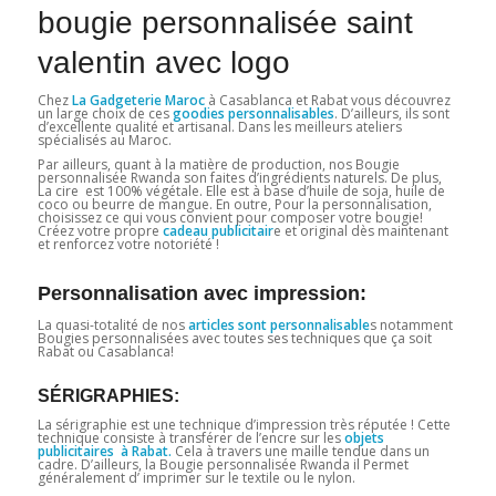
bougie personnalisée saint
valentin avec logo
Chez
La Gadgeterie Maroc
à Casablanca et Rabat vous découvrez
un large choix de ces
goodies personnalisables
. D’ailleurs, ils sont
d’excellente qualité et artisanal. Dans les meilleurs ateliers
spécialisés au Maroc.
Par ailleurs, quant à la matière de production, nos Bougie
personnalisée Rwanda son faites d’ingrédients naturels. De plus,
La cire est 100% végétale. Elle est à base d’huile de soja, huile de
coco ou beurre de mangue. En outre, Pour la personnalisation,
choisissez ce qui vous convient pour composer votre bougie!
Créez votre propre
cadeau
publicitair
e et original dès maintenant
et renforcez votre notoriété !
Personnalisation avec impression:
La quasi-totalité de nos
articles sont personnalisable
s notamment
Bougies personnalisées avec toutes ses techniques que ça soit
Rabat ou Casablanca!
SÉRIGRAPHIES:
La sérigraphie est une technique d’impression très réputée ! Cette
technique consiste à transférer de l’encre sur les
objets
publicitaires à Rabat.
Cela à travers une maille tendue dans un
cadre. D’ailleurs, la Bougie personnalisée Rwanda il Permet
généralement d’ imprimer sur le textile ou le nylon.