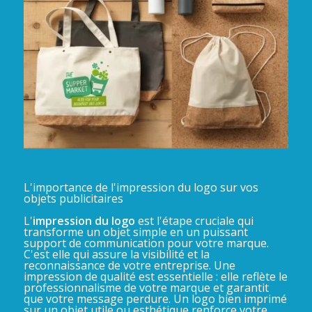
L'importance de l'impression du logo sur vos
objets publicitaires
L'
impression du logo
est l'étape cruciale qui
transforme un objet simple en un puissant
support de communication pour votre marque.
C'est elle qui assure la visibilité et la
reconnaissance de votre entreprise. Une
impression de qualité est essentielle : elle reflète le
professionnalisme de votre marque et garantit
que votre message perdure. Un logo bien imprimé
sur un objet utile ou esthétique renforce votre