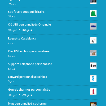
100
د.م.
Sac fourre tout publicitaire
18
د.م.
Clé USB personnalisée Originale
50
د.م.
48
د.م.
Raquette Casablanca
25
د.م.
Clés USB en bois personnalisée
65
د.م.
Support Téléphone personnalisé
33
د.م.
Lanyard personnalisé Kénitra
5
د.م.
Gourde thermos personnalisée
30
د.م.
25
د.م.
Mug personnalisé Isotherme