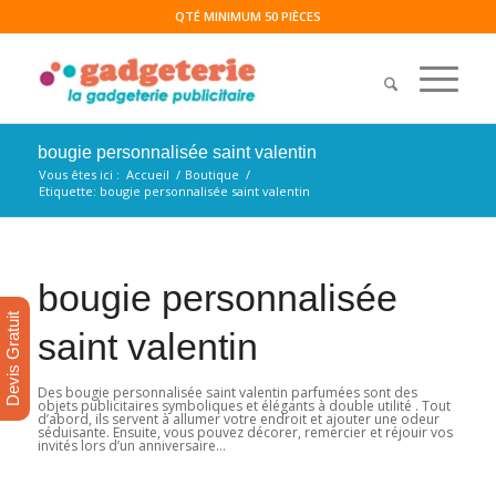
QTÉ MINIMUM 50 PIÈCES
bougie personnalisée saint valentin
Vous êtes ici :
Accueil
/
Boutique
/
Etiquette: bougie personnalisée saint valentin
bougie personnalisée
Devis Gratuit
saint valentin
Des bougie personnalisée saint valentin parfumées sont des
objets publicitaires symboliques et élégants à double utilité . Tout
d’abord, ils servent à allumer votre endroit et ajouter une odeur
séduisante. Ensuite, vous pouvez décorer, remercier et réjouir vos
invités lors d’un anniversaire…