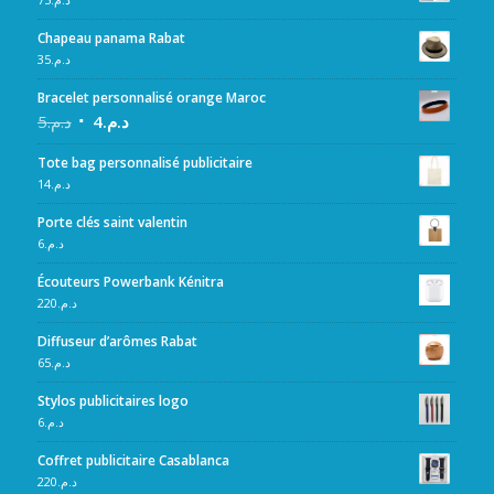
Chapeau panama Rabat
35
د.م.
Bracelet personnalisé orange Maroc
5
د.م.
4
د.م.
Tote bag personnalisé publicitaire
14
د.م.
Porte clés saint valentin
6
د.م.
Écouteurs Powerbank Kénitra
220
د.م.
Diffuseur d’arômes Rabat
65
د.م.
Stylos publicitaires logo
6
د.م.
Coffret publicitaire Casablanca
220
د.م.