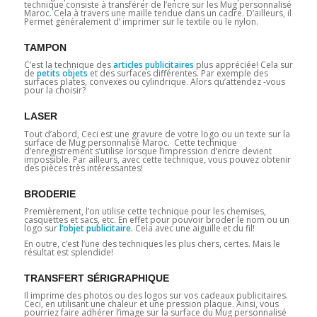
technique consiste à transférer de l’encre sur les Mug personnalisé
Maroc
.
Cela à travers une maille tendue dans un cadre. D’ailleurs, il
Permet généralement d’ imprimer sur le textile ou le nylon.
TAMPON
C’est la technique des
articles publicitaires
plus appréciée! Cela sur
de
petits objets
et des surfaces différentes. Par exemple des
surfaces plates, convexes ou cylindrique. Alors qu’attendez -vous
pour la choisir?
LASER
Tout d’abord, Ceci est une gravure de votre logo ou un texte sur la
surface de Mug personnalisé Maroc. Cette technique
d’enregistrement s’utilise lorsque l’impression d’encre devient
impossible. Par ailleurs, avec cette technique, vous pouvez obtenir
des pièces très intéressantes!
BRODERIE
Premièrement, l’on utilise cette technique pour les chemises,
casquettes et sacs, etc. En effet pour pouvoir broder le nom ou un
logo sur
l’objet publicitaire
. Cela avec une aiguille et du fil!
En outre, c’est l’une des techniques les plus chers, certes. Mais le
résultat est splendide!
TRANSFERT SÉRIGRAPHIQUE
Il imprime des photos ou des logos sur vos cadeaux publicitaires.
Ceci, en utilisant une chaleur et une pression plaque. Ainsi, vous
pourriez faire adhérer l’image sur la surface du Mug personnalisé