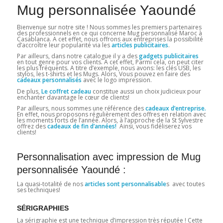
Mug personnalisée Yaoundé
Bienvenue sur notre site ! Nous sommes les premiers partenaires
des professionnels en ce qui concerne Mug personnalisé Maroc à
Casablanca. A cet effet, nous offrons aux entreprises la possibilité
d’accroître leur popularité via les
articles publicitaires
.
Par ailleurs, dans notre catalogue il y a des
gadgets publicitaires
en tout genre pour vos clients. A cet effet, Parmi cela, on peut citer
les plus fréquents. A titre d’exemple, nous avons: les clés USB, les
stylos, les t-shirts et les Mugs. Alors, Vous pouvez en faire des
cadeaux personnalisés
avec le logo impression.
De plus,
Le coffret cadeau
constitue aussi un choix judicieux pour
enchanter davantage le cœur de clients!
Par ailleurs, nous sommes une référence des
cadeaux d’entreprise.
En effet, nous proposons régulièrement des offres en relation avec
les moments forts de l’année. Alors, à l’approche de la St Sylvestre
offrez des
cadeaux de fin d’années!
Ainsi, vous fidéliserez vos
clients!
Personnalisation avec impression de Mug
personnalisée Yaoundé :
La quasi-totalité de nos
articles sont personnalisable
s avec toutes
ses techniques!
SÉRIGRAPHIES
La sérigraphie est une technique d’impression très réputée ! Cette