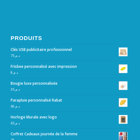
PRODUITS
Clés USB publicitaire professionnel
75
د.م.
Frisbee personnalisé avec impression
8
د.م.
Bougie luxe personnalisée
35
د.م.
Parapluie personnalisé Rabat
60
د.م.
Horloge Murale avec logo
65
د.م.
Coffret Cadeaux journée de la femme
75
د.م.