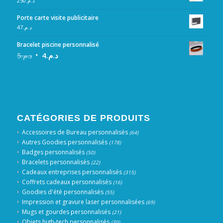
250
د.م.
Porte carte visite publicitaire
47
د.م.
Bracelet piscine personnalisé
5
د.م.
4
د.م.
CATÉGORIES DE PRODUITS
Accessoires de Bureau personnalisés
(64)
Autres Goodies personnalisés
(178)
Badges personnalisés
(50)
Bracelets personnalisés
(22)
Cadeaux entreprises personnalisés
(315)
Coffrets cadeaux personnalisés
(16)
Goodies d'été personnalisés
(55)
Impression et gravure laser personnalisées
(69)
Mugs et gourdes personnalisés
(21)
Objets high-tech personnalisés
(30)