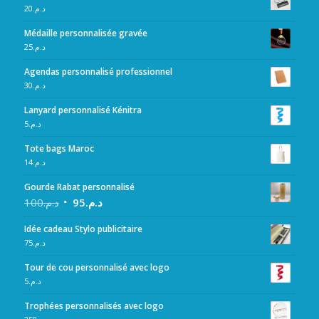
20
د.م.
Médaille personnalisée gravée
25
د.م.
Agendas personnalisé professionnel
30
د.م.
Lanyard personnalisé Kénitra
5
د.م.
Tote bags Maroc
14
د.م.
Gourde Rabat personnalisé
100
د.م.
95
د.م.
Idée cadeau Stylo publicitaire
75
د.م.
Tour de cou personnalisé avec logo
5
د.م.
Trophées personnalisés avec logo