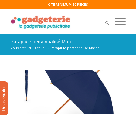
QTÉ MINIMUM 50 PIÈCES
Parapluie personnalisé Maroc
Vous êtes ici :
Accueil
/
Parapluie personnalisé Maroc
Devis Gratuit