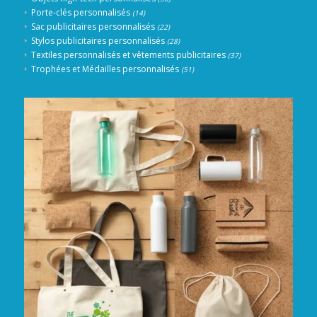
Porte-clés personnalisés
(14)
Sac publicitaires personnalisés
(22)
Stylos publicitaires personnalisés
(28)
Textiles personnalisés et vêtements publicitaires
(37)
Trophées et Médailles personnalisés
(51)