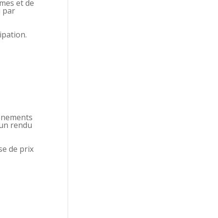
rmes et de
 par
ipation.
vénements
 un rendu
e de prix