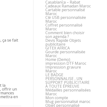
Casablanca – Rabat
Cadeaux Ramadan Maroc
Cartable personnalisé
Maroc
Clé USB personnalisée
Maroc
Coffret personnalisé
Maroc
Comment bien choisir
son agenda ?
 ça se fait
Devis Rapide Objets
publicitaire
GITEX AFRICA
Gourde personnalisée
Maroc
Home (Demo)
impression DTF Maroc
Impression gravure
Maroc
LE BADGE
PERSONNALISE , UN
SUPPORT PUBLICITAIRE
t la
À TOUTE ÉPREUVE
, offrir un
Médailles personnalisées
ormances
Maroc
 mettra en
Mon compte
Mug personnalisé maroc
Objet personnalisé