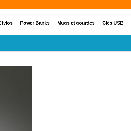
Stylos
Power Banks
Mugs et gourdes
Clés USB