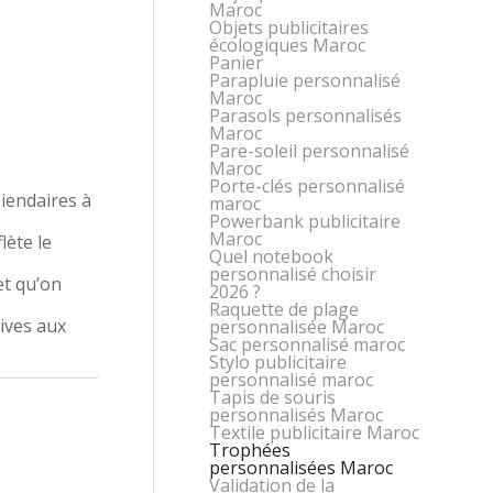
Maroc
Objets publicitaires
écologiques Maroc
Panier
Parapluie personnalisé
Maroc
Parasols personnalisés
Maroc
Pare-soleil personnalisé
Maroc
Porte-clés personnalisé
iendaires à
maroc
Powerbank publicitaire
Maroc
lète le
Quel notebook
personnalisé choisir
et qu’on
2026 ?
Raquette de plage
ives aux
personnalisée Maroc
Sac personnalisé maroc
Stylo publicitaire
personnalisé maroc
Tapis de souris
personnalisés Maroc
Textile publicitaire Maroc
Trophées
personnalisées Maroc
Validation de la