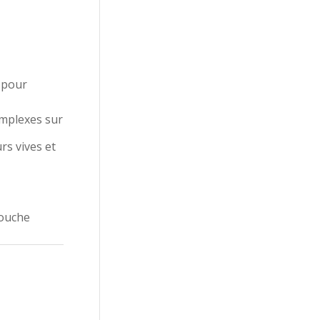
e pour
omplexes sur
rs vives et
touche