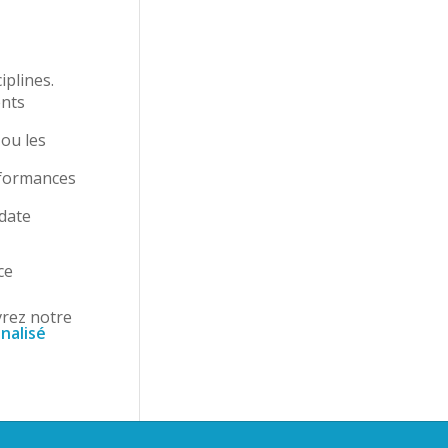
iplines.
ents
 ou les
rformances
 date
ce
vrez notre
nalisé