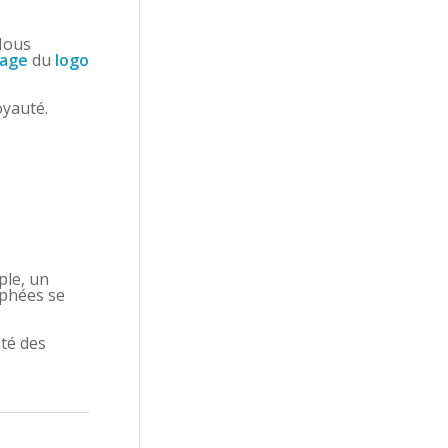
 Nous
age
du
logo
oyauté.
ple, un
ophées se
ité des