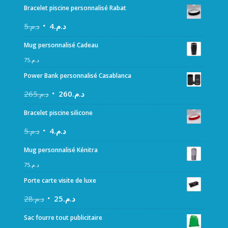
Bracelet piscine personnalisé Rabat
5
د.م.
4
د.م.
Mug personnalisé Cadeau
75
د.م.
Power Bank personnalisé Casablanca
265
د.م.
260
د.م.
Bracelet piscine silicone
5
د.م.
4
د.م.
Mug personnalisé Kénitra
75
د.م.
Porte carte visite de luxe
28
د.م.
25
د.م.
Sac fourre tout publicitaire