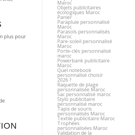
Maroc
Objets publicitaires
écologiques Maroc
Panier
Parapluie personnalisé
S
Maroc
Parasols personnalisés
en plus pour
Maroc
Pare-soleil personnalisé
Maroc
Porte-clés personnalisé
maroc
Powerbank publicitaire
Maroc
Quel notebook
personnalisé choisir
2026 ?
Raquette de plage
personnalisée Maroc
Sac personnalisé maroc
Stylo publicitaire
 de
personnalisé maroc
Tapis de souris
personnalisés Maroc
Textile publicitaire Maroc
Trophées
TION
personnalisées Maroc
Validation de la