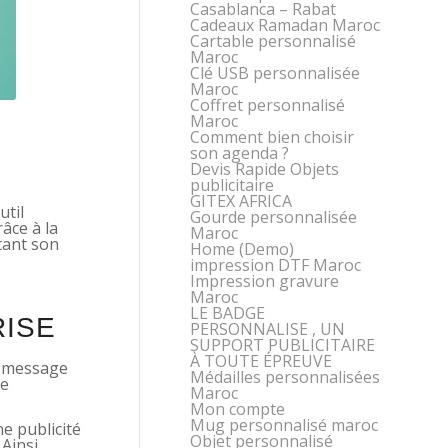
Casablanca – Rabat
Cadeaux Ramadan Maroc
Cartable personnalisé
Maroc
Clé USB personnalisée
Maroc
Coffret personnalisé
Maroc
Comment bien choisir
son agenda ?
Devis Rapide Objets
publicitaire
GITEX AFRICA
util
Gourde personnalisée
râce à la
Maroc
tant son
Home (Demo)
impression DTF Maroc
Impression gravure
Maroc
LE BADGE
RISE
PERSONNALISE , UN
SUPPORT PUBLICITAIRE
À TOUTE ÉPREUVE
un message
Médailles personnalisées
de
Maroc
Mon compte
Mug personnalisé maroc
e publicité
Objet personnalisé
Ainsi,