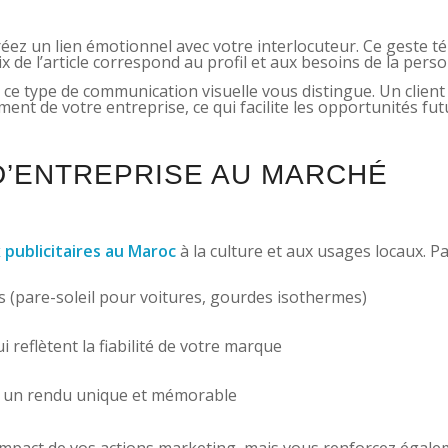
réez un lien émotionnel avec votre interlocuteur. Ce geste 
ix de l’article correspond au profil et aux besoins de la pers
ce type de communication visuelle vous distingue. Un client q
ent de votre entreprise, ce qui facilite les opportunités fut
D’ENTREPRISE AU MARCHÉ
publicitaires au Maroc
à la culture et aux usages locaux. P
iés (pare-soleil pour voitures, gourdes isothermes)
i reflètent la fiabilité de votre marque
r un rendu unique et mémorable
’impact de vos actions marketing, mais vous renforcez égal