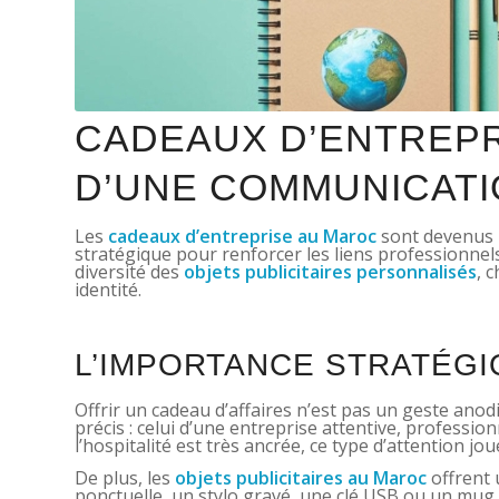
CADEAUX D’ENTREPRI
D’UNE COMMUNICATI
Les
cadeaux d’entreprise au Maroc
sont devenus b
stratégique pour renforcer les liens professionnels, 
diversité des
objets publicitaires personnalisés
, 
identité.
L’IMPORTANCE STRATÉGI
Offrir un cadeau d’affaires n’est pas un geste ano
précis : celui d’une entreprise attentive, professio
l’hospitalité est très ancrée, ce type d’attention j
De plus, les
objets publicitaires au Maroc
offrent 
ponctuelle, un stylo gravé, une clé USB ou un mug