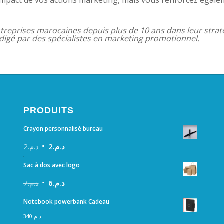
reprises marocaines depuis plus de 10 ans dans leur strat
digé par des spécialistes en marketing promotionnel.
PRODUITS
Crayon personnalisé bureau
2
د.م.
2
د.م.
Sac à dos avec logo
7
د.م.
6
د.م.
Notebook powerbank Cadeau
340
د.م.