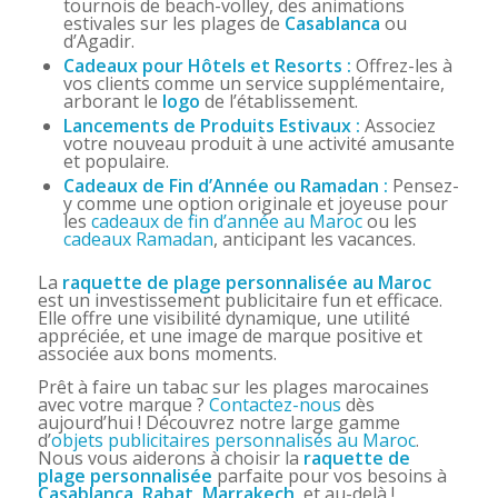
tournois de beach-volley, des animations
estivales sur les plages de
Casablanca
ou
d’Agadir.
Cadeaux pour Hôtels et Resorts :
Offrez-les à
vos clients comme un service supplémentaire,
arborant le
logo
de l’établissement.
Lancements de Produits Estivaux :
Associez
votre nouveau produit à une activité amusante
et populaire.
Cadeaux de Fin d’Année ou Ramadan :
Pensez-
y comme une option originale et joyeuse pour
les
cadeaux de fin d’année au Maroc
ou les
cadeaux Ramadan
, anticipant les vacances.
La
raquette de plage personnalisée au Maroc
est un investissement publicitaire fun et efficace.
Elle offre une visibilité dynamique, une utilité
appréciée, et une image de marque positive et
associée aux bons moments.
Prêt à faire un tabac sur les plages marocaines
avec votre marque ?
Contactez-nous
dès
aujourd’hui ! Découvrez notre large gamme
d’
objets publicitaires personnalisés au Maroc
.
Nous vous aiderons à choisir la
raquette de
plage personnalisée
parfaite pour vos besoins à
Casablanca
,
Rabat
,
Marrakech
, et au-delà !