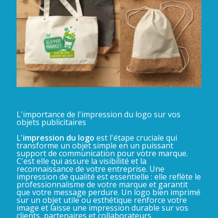
L'importance de l'impression du logo sur vos
objets publicitaires
L'
impression du logo
est l'étape cruciale qui
transforme un objet simple en un puissant
support de communication pour votre marque.
C'est elle qui assure la visibilité et la
reconnaissance de votre entreprise. Une
impression de qualité est essentielle : elle reflète le
professionnalisme de votre marque et garantit
que votre message perdure. Un logo bien imprimé
sur un objet utile ou esthétique renforce votre
image et laisse une impression durable sur vos
clients, partenaires et collaborateurs.