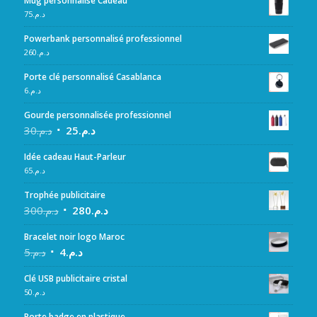
Mug personnalisé Cadeau
75
د.م.
Powerbank personnalisé professionnel
260
د.م.
Porte clé personnalisé Casablanca
6
د.م.
Gourde personnalisée professionnel
30
د.م.
25
د.م.
Idée cadeau Haut-Parleur
65
د.م.
Trophée publicitaire
300
د.م.
280
د.م.
Bracelet noir logo Maroc
5
د.م.
4
د.م.
Clé USB publicitaire cristal
50
د.م.
Porte badge en plastique