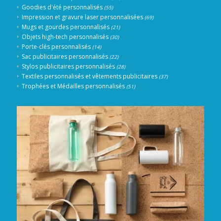
Goodies d'été personnalisés
(55)
Impression et gravure laser personnalisées
(69)
Mugs et gourdes personnalisés
(21)
Objets high-tech personnalisés
(30)
Porte-clés personnalisés
(14)
Sac publicitaires personnalisés
(22)
Stylos publicitaires personnalisés
(28)
Textiles personnalisés et vêtements publicitaires
(37)
Trophées et Médailles personnalisés
(51)