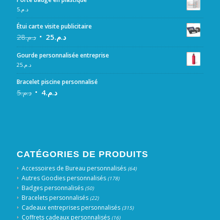
5
د.م.
Étui carte visite publicitaire
28
د.م.
25
د.م.
Gourde personnalisée entreprise
25
د.م.
Bracelet piscine personnalisé
5
د.م.
4
د.م.
CATÉGORIES DE PRODUITS
Accessoires de Bureau personnalisés
(64)
Autres Goodies personnalisés
(178)
Badges personnalisés
(50)
Bracelets personnalisés
(22)
Cadeaux entreprises personnalisés
(315)
Coffrets cadeaux personnalisés
(16)