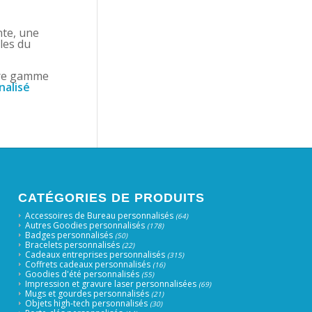
nte, une
ules du
tre gamme
nalisé
CATÉGORIES DE PRODUITS
Accessoires de Bureau personnalisés
(64)
Autres Goodies personnalisés
(178)
Badges personnalisés
(50)
Bracelets personnalisés
(22)
Cadeaux entreprises personnalisés
(315)
Coffrets cadeaux personnalisés
(16)
Goodies d'été personnalisés
(55)
Impression et gravure laser personnalisées
(69)
Mugs et gourdes personnalisés
(21)
Objets high-tech personnalisés
(30)