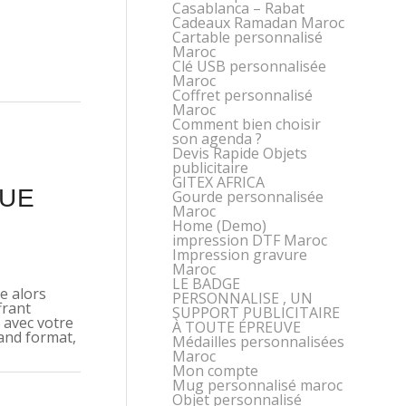
Casablanca – Rabat
Cadeaux Ramadan Maroc
Cartable personnalisé
Maroc
Clé USB personnalisée
Maroc
Coffret personnalisé
Maroc
Comment bien choisir
son agenda ?
Devis Rapide Objets
publicitaire
GITEX AFRICA
QUE
Gourde personnalisée
Maroc
Home (Demo)
impression DTF Maroc
Impression gravure
Maroc
LE BADGE
e alors
PERSONNALISE , UN
frant
SUPPORT PUBLICITAIRE
l avec votre
À TOUTE ÉPREUVE
and format,
Médailles personnalisées
Maroc
Mon compte
Mug personnalisé maroc
Objet personnalisé