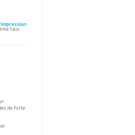
’
impression
ême face
s
r.
des de forte
 et