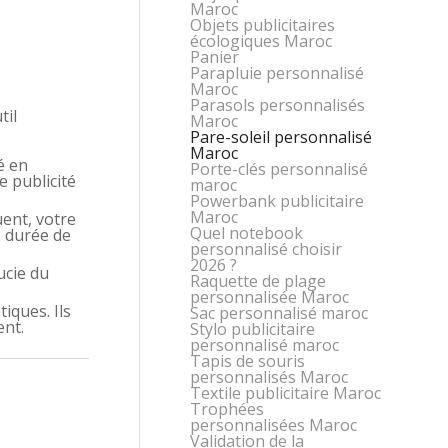
Maroc
Objets publicitaires
écologiques Maroc
Panier
Parapluie personnalisé
Maroc
Parasols personnalisés
til
Maroc
Pare-soleil personnalisé
Maroc
é en
Porte-clés personnalisé
e publicité
maroc
Powerbank publicitaire
Maroc
uent, votre
Quel notebook
e durée de
personnalisé choisir
2026 ?
ucie du
Raquette de plage
personnalisée Maroc
iques. Ils
Sac personnalisé maroc
ent.
Stylo publicitaire
personnalisé maroc
Tapis de souris
personnalisés Maroc
Textile publicitaire Maroc
Trophées
personnalisées Maroc
Validation de la