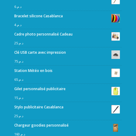
6
د.م.
Bracelet silicone Casablanca
4
د.م.
Cadre photo personnalisé Cadeau
25
د.م.
Clé USB carte avec impression
75
د.م.
Station Météo en bois
65
د.م.
Gilet personnalisé publicitaire
15
د.م.
Stylo publicitaire Casablanca
25
د.م.
Chargeur goodies personnalisé
160
د.م.