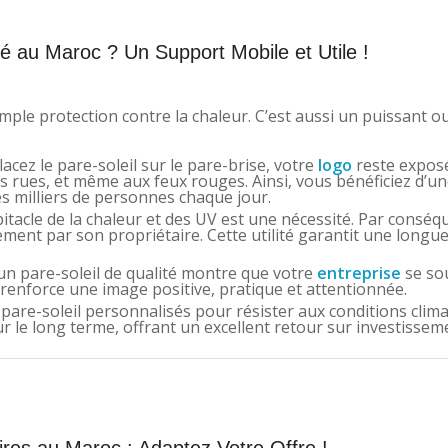
sé au Maroc ? Un Support Mobile et Utile !
mple protection contre la chaleur. C’est aussi un puissant ou
cez le pare-soleil sur le pare-brise, votre
logo
reste expos
s rues, et même aux feux rouges. Ainsi, vous bénéficiez d’un
es milliers de personnes chaque jour.
bitacle de la chaleur et des UV est une nécessité. Par conséq
èrement par son propriétaire. Cette utilité garantit une longu
un pare-soleil de qualité montre que votre
entreprise
se so
a renforce une image positive, pratique et attentionnée.
are-soleil personnalisés pour résister aux conditions climat
 le long terme, offrant un excellent retour sur investissem
ires au Maroc : Adaptez Votre Offre !