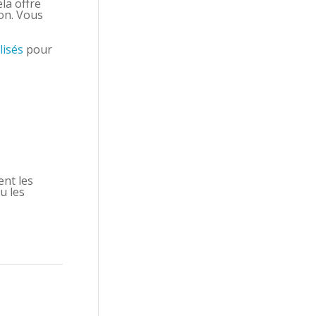
la offre
ton. Vous
lisés
pour
ent les
u les