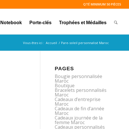
QTÉ MINIMUM 50 PIÈCES
Notebook
Porte-clés
Trophées et Médailles
Vous êtes ici :
Accueil
/
Pare-soleil personnalisé Maroc
PAGES
Bougie personnalisée
Maroc
Boutique
Bracelets personnalisés
Maroc
Cadeaux d’entreprise
Maroc
Cadeaux de fin d’année
Maroc
Cadeaux journée de la
femme Maroc
Cadeaux personnalisés