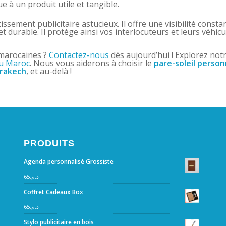
 à un produit utile et tangible.
issement publicitaire astucieux. Il offre une visibilité consta
t durable. Il protège ainsi vos interlocuteurs et leurs véhic
 marocaines ?
Contactez-nous
dès aujourd’hui ! Explorez no
au Maroc
. Nous vous aiderons à choisir le
pare-soleil person
rakech
, et au-delà !
PRODUITS
Agenda personnalisé Grossiste
65
د.م.
Coffret Cadeaux Box
65
د.م.
Stylo publicitaire en bois