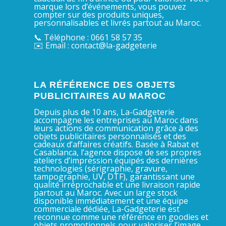
marque lors d’événements, vous pouvez
compter sur des produits uniques,
personnalisables et livrés partout au Maroc.
📞 Téléphone : 0661 58 57 35
✉️ Email : contact@la-gadgeterie
LA RÉFÉRENCE DES OBJETS
PUBLICITAIRES AU MAROC
Depuis plus de 10 ans, La-Gadgeterie
accompagne les entreprises au Maroc dans
leurs actions de communication grâce à des
objets publicitaires personnalisés et des
cadeaux d’affaires créatifs. Basée à Rabat et
Casablanca, l’agence dispose de ses propres
ateliers d’impression équipés des dernières
technologies (sérigraphie, gravure,
tampographie, UV, DTF), garantissant une
qualité irréprochable et une livraison rapide
partout au Maroc. Avec un large stock
disponible immédiatement et une équipe
commerciale dédiée, La-Gadgeterie est
reconnue comme une référence en goodies et
objets promotionnels pour valoriser l’image