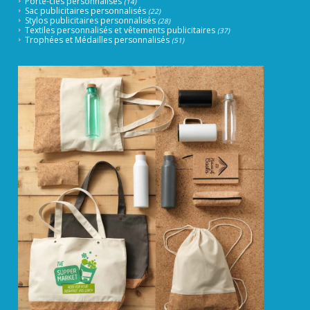
Porte-clés personnalisés
(14)
Sac publicitaires personnalisés
(22)
Stylos publicitaires personnalisés
(28)
Textiles personnalisés et vêtements publicitaires
(37)
Trophées et Médailles personnalisés
(51)